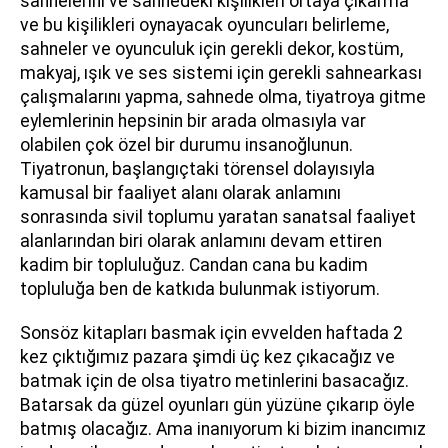
sahnelerini ve sahnedeki kişilikleri ortaya çıkarma
ve bu kişilikleri oynayacak oyuncuları belirleme,
sahneler ve oyunculuk için gerekli dekor, kostüm,
makyaj, ışık ve ses sistemi için gerekli sahnearkası
çalışmalarını yapma, sahnede olma, tiyatroya gitme
eylemlerinin hepsinin bir arada olmasıyla var
olabilen çok özel bir durumu insanoğlunun.
Tiyatronun, başlangıçtaki törensel dolayısıyla
kamusal bir faaliyet alanı olarak anlamını
sonrasında sivil toplumu yaratan sanatsal faaliyet
alanlarından biri olarak anlamını devam ettiren
kadim bir topluluğuz. Candan cana bu kadim
topluluğa ben de katkıda bulunmak istiyorum.
Sonsöz kitapları basmak için evvelden haftada 2
kez çıktığımız pazara şimdi üç kez çıkacağız ve
batmak için de olsa tiyatro metinlerini basacağız.
Batarsak da güzel oyunları gün yüzüne çıkarıp öyle
batmış olacağız. Ama inanıyorum ki bizim inancımız