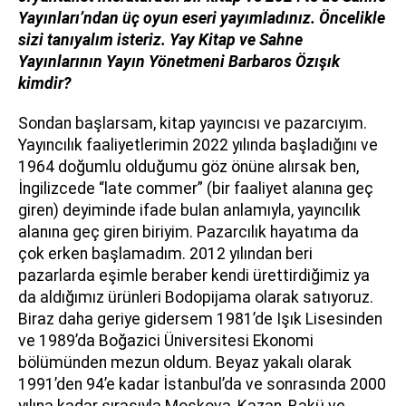
Yayınları’ndan üç oyun eseri yayımladınız. Öncelikle
sizi tanıyalım isteriz. Yay Kitap ve Sahne
Yayınlarının Yayın Yönetmeni Barbaros Özışık
kimdir?
Sondan başlarsam, kitap yayıncısı ve pazarcıyım.
Yayıncılık faaliyetlerimin 2022 yılında başladığını ve
1964 doğumlu olduğumu göz önüne alırsak ben,
İngilizcede “late commer” (bir faaliyet alanına geç
giren) deyiminde ifade bulan anlamıyla, yayıncılık
alanına geç giren biriyim. Pazarcılık hayatıma da
çok erken başlamadım. 2012 yılından beri
pazarlarda eşimle beraber kendi ürettirdiğimiz ya
da aldığımız ürünleri Bodopijama olarak satıyoruz.
Biraz daha geriye gidersem 1981’de Işık Lisesinden
ve 1989’da Boğazici Üniversitesi Ekonomi
bölümünden mezun oldum. Beyaz yakalı olarak
1991’den 94’e kadar İstanbul’da ve sonrasında 2000
yılına kadar sırasıyla Moskova, Kazan, Bakü ve