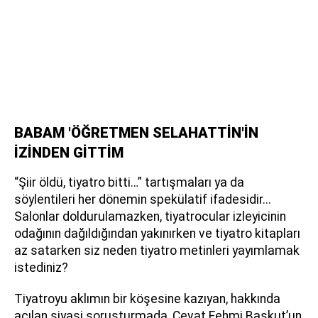
BABAM 'ÖĞRETMEN SELAHATTİN'İN
İZİNDEN GİTTİM
“Şiir öldü, tiyatro bitti…” tartışmaları ya da
söylentileri her dönemin spekülatif ifadesidir...
Salonlar doldurulamazken, tiyatrocular izleyicinin
odağının dağıldığından yakınırken ve tiyatro kitapları
az satarken siz neden tiyatro metinleri yayımlamak
istediniz?
Tiyatroyu aklımın bir köşesine kazıyan, hakkında
açılan siyasi soruşturmada, Cevat Fehmi Başkut’un