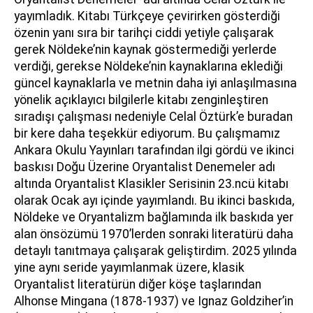
yayımladık. Kitabı Türkçeye çevirirken gösterdiği
özenin yanı sıra bir tarihçi ciddi yetiyle çalışarak
gerek Nöldeke’nin kaynak göstermediği yerlerde
verdiği, gerekse Nöldeke’nin kaynaklarına eklediği
güncel kaynaklarla ve metnin daha iyi anlaşılmasına
yönelik açıklayıcı bilgilerle kitabı zenginleştiren
sıradışı çalışması nedeniyle Celal Öztürk’e buradan
bir kere daha teşekkür ediyorum. Bu çalışmamız
Ankara Okulu Yayınları tarafından ilgi gördü ve ikinci
baskısı Doğu Üzerine Oryantalist Denemeler adı
altında Oryantalist Klasikler Serisinin 23.ncü kitabı
olarak Ocak ayı içinde yayımlandı. Bu ikinci baskıda,
Nöldeke ve Oryantalizm bağlamında ilk baskıda yer
alan önsözümü 1970’lerden sonraki literatürü daha
detaylı tanıtmaya çalışarak geliştirdim. 2025 yılında
yine aynı seride yayımlanmak üzere, klasik
Oryantalist literatürün diğer köşe taşlarından
Alhonse Mingana (1878-1937) ve Ignaz Goldziher’in