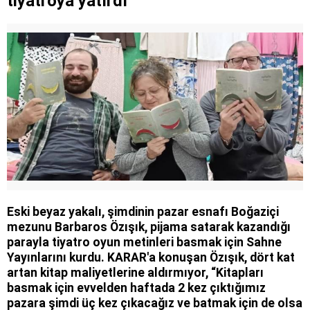
tiyatroya yatırdı
Eski beyaz yakalı, şimdinin pazar esnafı Boğaziçi
mezunu Barbaros Özışık, pijama satarak kazandığı
parayla tiyatro oyun metinleri basmak için Sahne
Yayınlarını kurdu. KARAR'a konuşan Özışık, dört kat
artan kitap maliyetlerine aldırmıyor, “Kitapları
basmak için evvelden haftada 2 kez çıktığımız
pazara şimdi üç kez çıkacağız ve batmak için de olsa