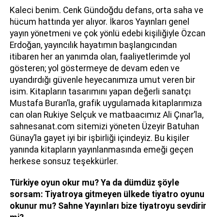
Kaleci benim. Cenk Gündoğdu defans, orta saha ve
hücum hattında yer alıyor. İkaros Yayınları genel
yayın yönetmeni ve çok yönlü edebi kişiliğiyle Özcan
Erdoğan, yayıncılık hayatımın başlangıcından
itibaren her an yanımda olan, faaliyetlerimde yol
gösteren; yol göstermeye de devam eden ve
uyandırdığı güvenle heyecanımıza umut veren bir
isim. Kitapların tasarımını yapan değerli sanatçı
Mustafa Buran’la, grafik uygulamada kitaplarımıza
can olan Rukiye Selçuk ve matbaacımız Ali Çınar’la,
sahnesanat.com sitemizi yöneten Üzeyir Batuhan
Günay’la gayet iyi bir işbirliği içindeyiz. Bu kişiler
yanında kitapların yayınlanmasında emeği geçen
herkese sonsuz teşekkürler.
Türkiye oyun okur mu? Ya da dümdüz şöyle
sorsam: Tiyatroya gitmeyen ülkede tiyatro oyunu
okunur mu? Sahne Yayınları bize tiyatroyu sevdirir