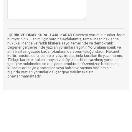
İÇERİK VE ONAY KURALLARI:
KARAR Gazetesi yorum sütunları ifade
hürriyetinin kullanımı için vardır. Sayfalarımız, temel insan haklarına,
hukuka, inanca ve farklı fikirlere saygı temelinde ve demokratik
değerler çerçevesinde yazılan yorumlara açıktır. Yorumların içerik ve
imla kalitesi gazete kadar okurların da sorumluluğundadır. Hakaret,
küfür, rencide edici cümleler veya imalar, imla kuralları ile yazılmamış,
Türkçe karakter kullanılmayan ve büyük harflerle yazılmış yorumlar
içeriğine bakılmaksızın onaylanmamaktadır. Özensizce belirlenmiş
kullanıcı adlarıyla gönderilen veya haber ve yazının bağlamının
dışında yazılan yorumlar da içeriğine bakılmaksızın
onaylanmamaktadır.