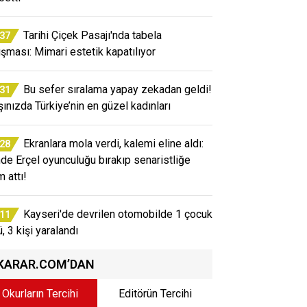
Tarihi Çiçek Pasajı'nda tabela
:37
tışması: Mimari estetik kapatılıyor
Bu sefer sıralama yapay zekadan geldi!
:31
şınızda Türkiye’nin en güzel kadınları
Ekranlara mola verdi, kalemi eline aldı:
:28
de Erçel oyunculuğu bırakıp senaristliğe
 attı!
Kayseri'de devrilen otomobilde 1 çocuk
:11
, 3 kişi yaralandı
KARAR.COM’DAN
Okurların Tercihi
Editörün Tercihi