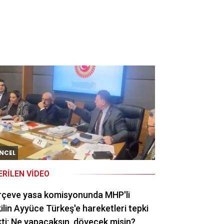
NCEL
ERILEN VIDEO
rçeve yasa komisyonunda MHP'li
ilin Ayyüce Türkeş'e hareketleri tepki
ti: Ne yapacaksın, dövecek misin?