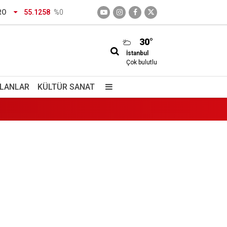
RO
55.1258
%0
30°
İstanbul
Çok bulutlu
İLANLAR
KÜLTÜR SANAT
pacaksın, dövecek misin?