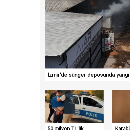
İzmir'de sünger deposunda yangı
50 milyon TL’lik
Karabü