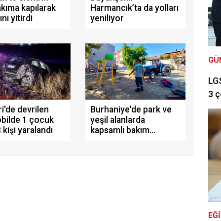
 akıma kapılarak
Harmancık’ta da yolları
nı yitirdi
yeniliyor
GÜ
LGS
3 ç
i'de devrilen
Burhaniye'de park ve
bilde 1 çocuk
yeşil alanlarda
 kişi yaralandı
kapsamlı bakım
çalışmaları sürüyor
EĞ