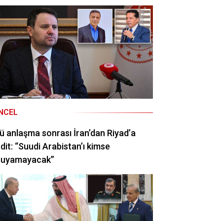
NCEL
ü anlaşma sonrası İran’dan Riyad’a
dit: “Suudi Arabistan’ı kimse
ruyamayacak”