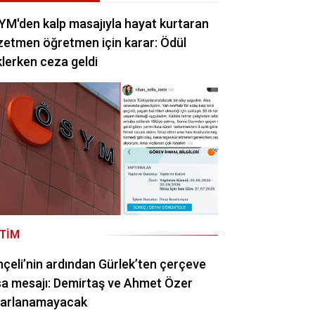
M'den kalp masajıyla hayat kurtaran
etmen öğretmen için karar: Ödül
lerken ceza geldi
ITIM
çeli’nin ardından Gürlek’ten çerçeve
a mesajı: Demirtaş ve Ahmet Özer
rarlanamayacak