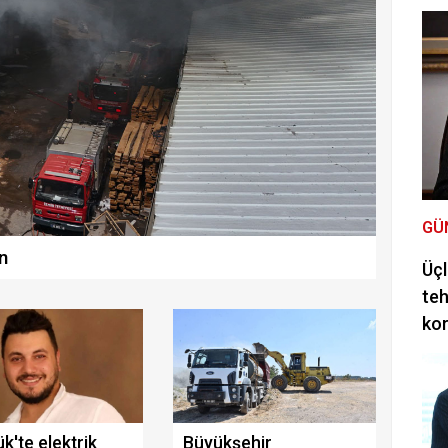
GÜ
n
Üçl
teh
ko
k'te elektrik
Büyükşehir