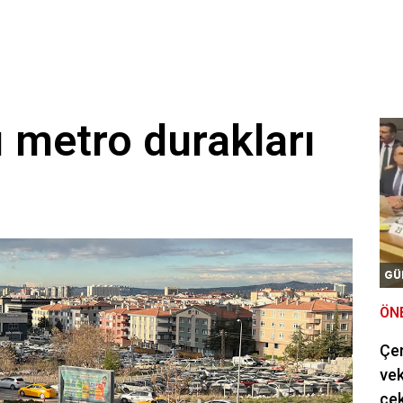
 metro durakları
GÜ
ÖN
Çe
vek
çek