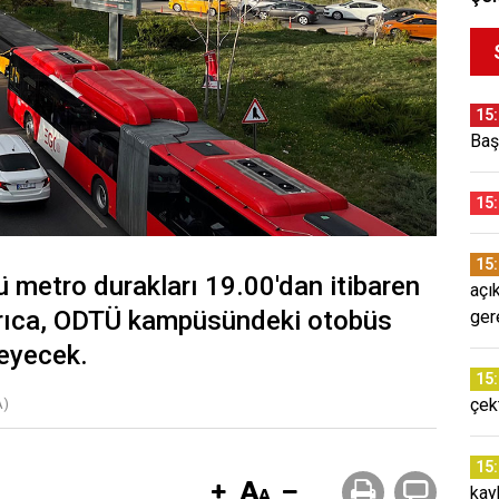
15
Baş
15
15
 metro durakları 19.00'dan itibaren
açı
yrıca, ODTÜ kampüsündeki otobüs
ger
meyecek.
15
çek
A)
15
kay