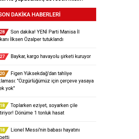
SON DAKIKA HABERLERI
Son dakika! YENİ Parti Manisa İl
:28
kanı İlksen Özalper tutuklandı
Baykar, kargo havayolu şirketi kuruyor
:27
Figen Yüksekdağ'dan tahliye
:20
klaması: "Özgürlüğümüz için çerçeve yasaya
ek yok"
Toplarken eziyet, soyarken çile
:18
tiriyor! Dönüme 1 tonluk hasat
Lionel Messi'nin babası hayatını
:18
betti