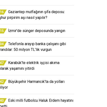
Gaziantep mutfağının şifa deposu:
:16
hur pirpirim aşı nasıl yapılır?
İzmir'de sünger deposunda yangın
:15
Telefonla arayıp banka çalışanı gibi
:04
randılar: 50 milyon TL’lik vurgun
Karabük'te elektrik işçisi akıma
:47
ılarak yaşamını yitirdi
Büyükşehir Harmancık’ta da yolları
:42
iliyor
Eski milli futbolcu Haluk Erdem hayatını
:40
betti