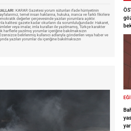
ÖSY
RALLARI:
KARAR Gazetesi yorum sütunları ifade hürriyetinin
Sayfalarımız, temel insan haklarına, hukuka, inanca ve farklı fikirlere
göz
mokratik değerler çerçevesinde yazılan yorumlara açıktır.
imla kalitesi gazete kadar okurların da sorumluluğundadır. Hakaret,
bek
ümleler veya imalar, imla kuralları ile yazılmamış, Türkçe karakter
k harflerle yazılmış yorumlar içeriğine bakılmaksızın
ensizce belirlenmiş kullanıcı adlarıyla gönderilen veya haber ve
şında yazılan yorumlar da içeriğine bakılmaksızın
EĞ
Bah
yas
ya