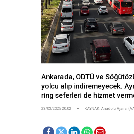
Ankara'da, ODTÜ ve Söğütözü
yolcu alıp indiremeyecek. A
ring seferleri de hizmet ver
23/03/2025 20:02
KAYNAK: Anadolu Ajansı (A