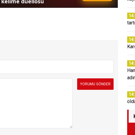
14
tar
14
Kar
14
Han
adım
14
öldü