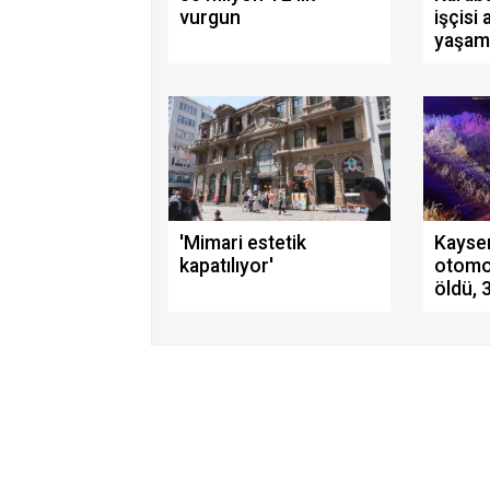
vurgun
işçisi
yaşamı
'Mimari estetik
Kayser
kapatılıyor'
otomo
öldü, 3