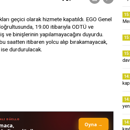
15
arı geçici olarak hizmete kapatıldı. EGO Genel
Meş
 doğrultusunda, 19.00 itibarıyla ODTÜ ve
ş ve binişlerinin yapılamayacağını duyurdu.
15
u saatten itibaren yolcu alıp bırakamayacak,
 ise durdurulacak.
15
dav
14
kap
14
yen
14
kay