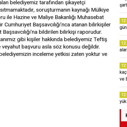
lan belediyemiz tarafından şikayetçi
şar
nsıtmamaktadır, soruşturmanın kaynağı Mülkiye
poru ile Hazine ve Maliye Bakanlığı Muhasebat
12
r Cumhuriyet Başsavcılığı’nca atanan bilirkişiler
günl
aşsavcılığı’na bildirilen bilirkişi raporudur.
anımız gibi kişiler hakkında belediyemiz Teftiş
12
e veyahut başvuru asla söz konusu değildir.
ala
de belediyemizin inceleme yetkisi zaten yoktur ve
12
kaç
ve 
12
yük