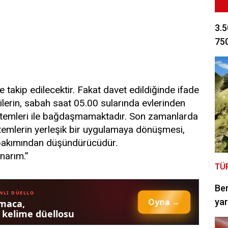
3.5
750
e takip edilecektir. Fakat davet edildiğinde ifade
lerin, sabah saat 05.00 sularında evlerinden
öntemleri ile bağdaşmamaktadır. Son zamanlarda
ntemlerin yerleşik bir uygulamaya dönüşmesi,
i bakımından düşündürücüdür.
narım.”
TÜ
Be
yar