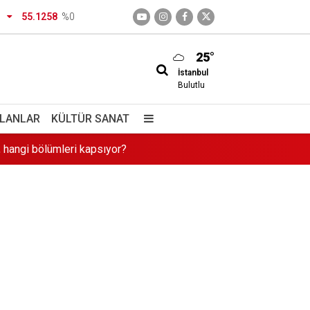
55.1258
%0
25°
İstanbul
in"
Bulutlu
 hangi bölümleri kapsıyor?
İLANLAR
KÜLTÜR SANAT
ayıt takvimi