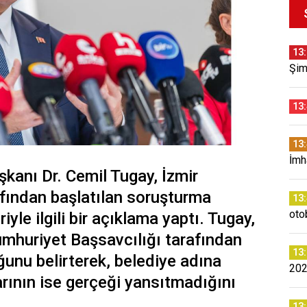
13
Şim
13
13
İmh
şkanı Dr. Cemil Tugay, İzmir
fından başlatılan soruşturma
13
oto
yle ilgili bir açıklama yaptı. Tugay,
mhuriyet Başsavcılığı tarafından
13
uğunu belirterek, belediye adına
202
arının ise gerçeği yansıtmadığını
13