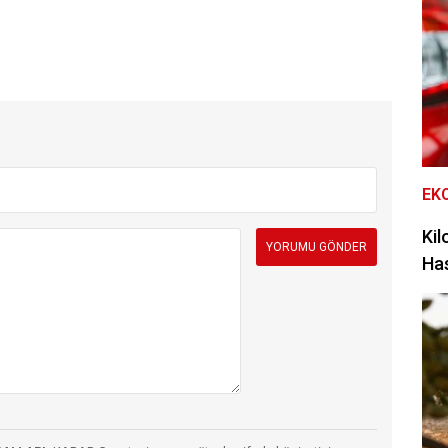
EK
Kil
Has