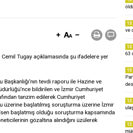
öldü
13
ve 
13
63 d
. Cemil Tugay açıklamasında şu ifadelere yer
13
Par
lu Başkanlığı’nın tevdi raporu ile Hazine ve
des
ürlüğü'nce bildirilen ve İzmir Cumhuriyet
arafından tanzim edilerek Cumhuriyet
12
poru üzerine başlatılmış soruşturma üzerine İzmir
ulaş
re’sen başlatmış olduğu soruşturma kapsamında
neticilerinin gözaltına alındığını üzülerek
12
müj