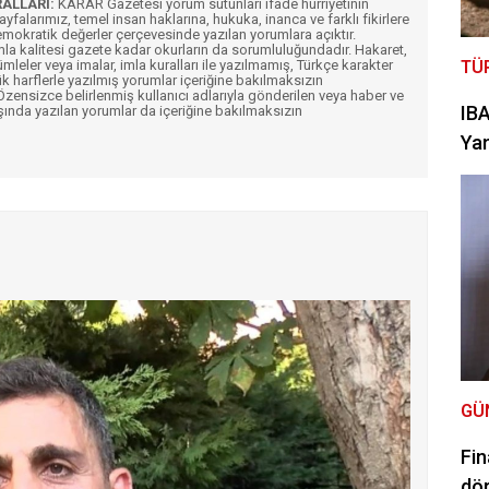
RALLARI:
KARAR Gazetesi yorum sütunları ifade hürriyetinin
Sayfalarımız, temel insan haklarına, hukuka, inanca ve farklı fikirlere
mokratik değerler çerçevesinde yazılan yorumlara açıktır.
imla kalitesi gazete kadar okurların da sorumluluğundadır. Hakaret,
ümleler veya imalar, imla kuralları ile yazılmamış, Türkçe karakter
TÜ
k harflerle yazılmış yorumlar içeriğine bakılmaksızın
ensizce belirlenmiş kullanıcı adlarıyla gönderilen veya haber ve
IBA
şında yazılan yorumlar da içeriğine bakılmaksızın
Yan
GÜ
Fin
dör