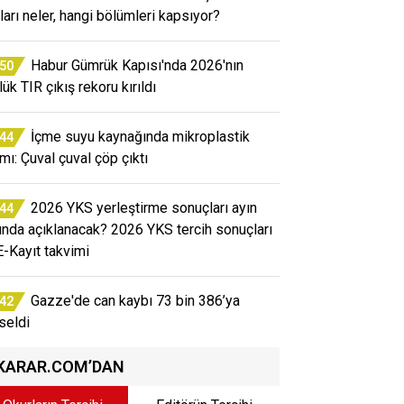
tları neler, hangi bölümleri kapsıyor?
Habur Gümrük Kapısı'nda 2026'nın
:50
ük TIR çıkış rekoru kırıldı
İçme suyu kaynağında mikroplastik
:44
rmı: Çuval çuval çöp çıktı
2026 YKS yerleştirme sonuçları ayın
:44
ında açıklanacak? 2026 YKS tercih sonuçları
E-Kayıt takvimi
Gazze'de can kaybı 73 bin 386’ya
:42
seldi
KARAR.COM’DAN