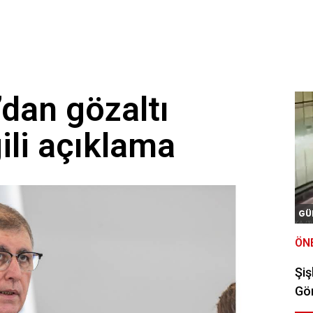
dan gözaltı
gili açıklama
GÜ
ÖN
Şiş
Gör