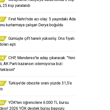
, 25 kişi yaralandı
Fırat Nehri'nde acı olay: 5 yaşındaki Ada
:27
onu kurtarmaya çalışan Derya boğuldu
Gümüşte çift haneli yükseliş: Ons fiyatı
:19
oları aştı
CHP, Menderes'te aday çıkaracak: "Yeni
:18
ti, AK Parti kazansın istemiyorsa bizi
teklesin"
Türkiye’de obezite oranı yüzde 31,5’e
:57
tı
YÖK'ten öğrencilere 6.000 TL bursu
:54
desi! 2026 YÖK destek bursu başvuru