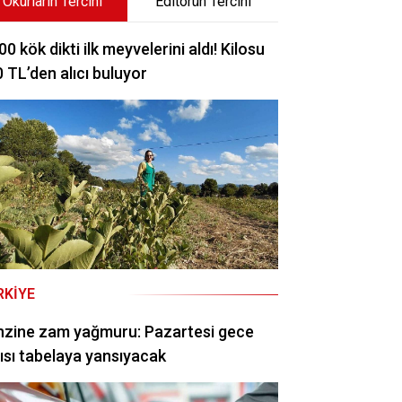
Okurların Tercihi
Editörün Tercihi
00 kök dikti ilk meyvelerini aldı! Kilosu
 TL’den alıcı buluyor
RKIYE
nzine zam yağmuru: Pazartesi gece
ısı tabelaya yansıyacak