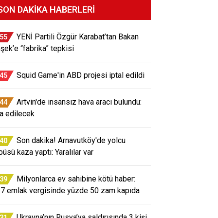
SON DAKIKA HABERLERI
YENİ Partili Özgür Karabat’tan Bakan
:55
şek’e “fabrika” tepkisi
Squid Game'in ABD projesi iptal edildi
:45
Artvin'de insansız hava aracı bulundu:
:44
a edilecek
Son dakika! Arnavutköy'de yolcu
:40
büsü kaza yaptı: Yaralılar var
Milyonlarca ev sahibine kötü haber:
:39
7 emlak vergisinde yüzde 50 zam kapıda
Ukrayna’nın Rusya’ya saldırısında 3 kişi
:31