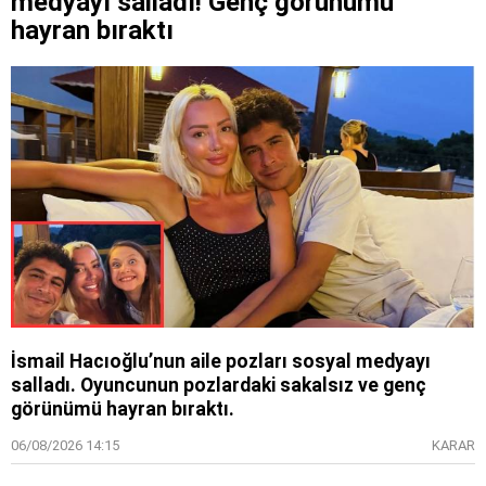
medyayı salladı! Genç görünümü
hayran bıraktı
İsmail Hacıoğlu’nun aile pozları sosyal medyayı
salladı. Oyuncunun pozlardaki sakalsız ve genç
görünümü hayran bıraktı.
06/08/2026 14:15
KARAR