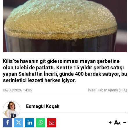
Kilis’te havanın git gide ısınması meyan şerbetine
olan talebi de patlattı. Kentte 15 yıldır şerbet satışı
yapan Selahattin İncirli, günde 400 bardak satıyor, bu
serinletici lezzeti herkes içiyor.
06/08/2026 14:05
İhlas Haber Ajansı (IHA)
Esmagül Koçak