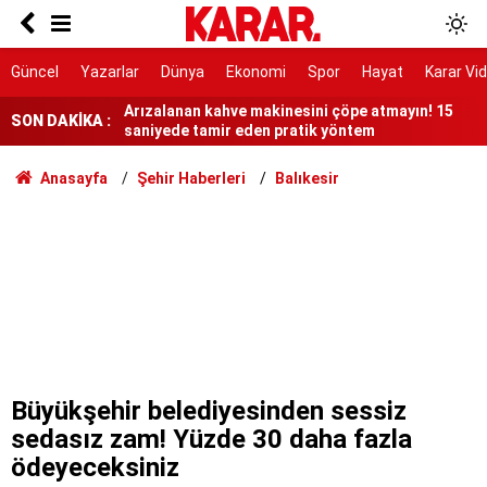
Google'ın yapay zekâ biriminin başına Koray
Kavukçuoğlu getirildi
Arızalanan kahve makinesini çöpe atmayın! 15
Güncel
Yazarlar
Dünya
Ekonomi
Spor
Hayat
Karar Vi
saniyede tamir eden pratik yöntem
SON DAKİKA :
Dava dışı 6 kişi için de sorumluluk tespiti
Bakan Gürlek, Uğur Mumcu'nun ailesiyle
Anasayfa
Şehir Haberleri
Balıkesir
görüştü
Antalya’da sayıları Türkleri geçti!
Ünlü isimlerin milyonluk bağışları ortaya çıktı
İlim tarihinin simgesi minareye yansıdı!
Sır ölümünün üzerinden yıllar geçti! Özel
Harekat Daire Başkanı Behçet Oktay kimdir,
Büyükşehir belediyesinden sessiz
nasıl öldü?
sedasız zam! Yüzde 30 daha fazla
ödeyeceksiniz