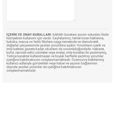
İÇERİK VE ONAY KURALLARI:
KARAR Gazetesi yorum sütunları ifade
hürriyetinin kullanımı için vardır. Sayfalarımız, temel insan haklarına,
hukuka, inanca ve farklı fikirlere saygı temelinde ve demokratik
değerler çerçevesinde yazılan yorumlara açıktır. Yorumların içerik ve
imla kalitesi gazete kadar okurların da sorumluluğundadır. Hakaret,
küfür, rencide edici cümleler veya imalar, imla kuralları ile yazılmamış,
Türkçe karakter kullanılmayan ve büyük harflerle yazılmış yorumlar
içeriğine bakılmaksızın onaylanmamaktadır. Özensizce belirlenmiş
kullanıcı adlarıyla gönderilen veya haber ve yazının bağlamının
dışında yazılan yorumlar da içeriğine bakılmaksızın
onaylanmamaktadır.