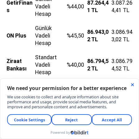
GetirFinan
87.264,4
3.087.26
Vadeli
%44,00
s
1 TL
4,41 TL
Hesap
Günlük
86.943,0
3.086.94
ON Plus
Vadeli
%45,50
2 TL
3,02 TL
Hesap
Standart
Ziraat
86.794,5
3.086.79
Vadeli
%40,00
Bankası
2 TL
4,52 TL
Hesap
Oksijen
86.330,6
3.086.33
Odea Bank
%46,00
Hesap
3 TL
0,63 TL
Kazandıran /
QNB / Yapı
86.257,5
3.086.25
Sınırsız
%43,50
Kredi
9 TL
7,59 TL
Hesap
Türkiye İş
Vadeli TL
84.624,6
3.084.62