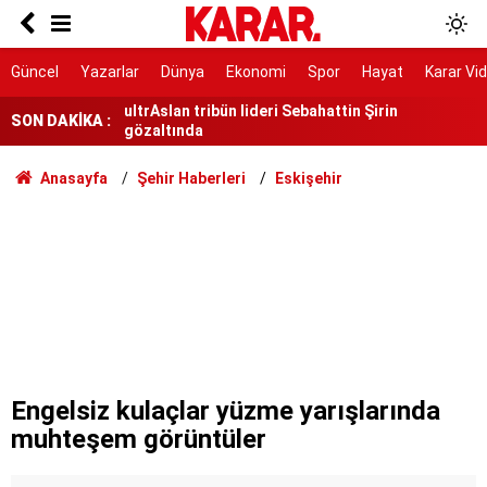
Ablasını kurtarmak için denize girdi, hayatını
kaybetti
ultrAslan tribün lideri Sebahattin Şirin
Güncel
Yazarlar
Dünya
Ekonomi
Spor
Hayat
Karar Vi
gözaltında
SON DAKİKA :
İşgallerin önüne geçilecek
Murat Ülker’den Hindistan izlenimleri
Anasayfa
Şehir Haberleri
Eskişehir
YENİ Partili Özgür Karabat’tan Bakan Şimşek’e
“fabrika” tepkisi
Artvin'de insansız hava aracı bulundu
Arnavutköy'de yolcu otobüsü kaza yaptı:
Yaralılar var
Milyonlarca ev sahibine kötü haber: 2027 emlak
vergisinde yüzde 50 zam kapıda
Engelsiz kulaçlar yüzme yarışlarında
muhteşem görüntüler