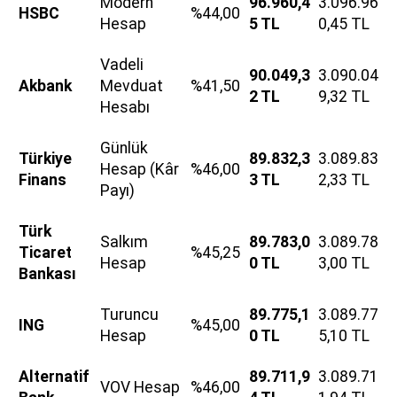
Modern
96.960,4
3.096.96
HSBC
%44,00
Hesap
5 TL
0,45 TL
Vadeli
90.049,3
3.090.04
Akbank
Mevduat
%41,50
2 TL
9,32 TL
Hesabı
Günlük
Türkiye
89.832,3
3.089.83
Hesap (Kâr
%46,00
Finans
3 TL
2,33 TL
Payı)
Türk
Salkım
89.783,0
3.089.78
Ticaret
%45,25
Hesap
0 TL
3,00 TL
Bankası
Turuncu
89.775,1
3.089.77
ING
%45,00
Hesap
0 TL
5,10 TL
Alternatif
89.711,9
3.089.71
VOV Hesap
%46,00