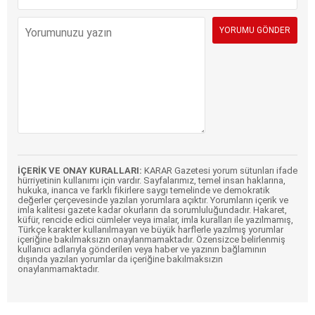
İÇERİK VE ONAY KURALLARI:
KARAR Gazetesi yorum sütunları ifade
hürriyetinin kullanımı için vardır. Sayfalarımız, temel insan haklarına,
hukuka, inanca ve farklı fikirlere saygı temelinde ve demokratik
değerler çerçevesinde yazılan yorumlara açıktır. Yorumların içerik ve
imla kalitesi gazete kadar okurların da sorumluluğundadır. Hakaret,
küfür, rencide edici cümleler veya imalar, imla kuralları ile yazılmamış,
Türkçe karakter kullanılmayan ve büyük harflerle yazılmış yorumlar
içeriğine bakılmaksızın onaylanmamaktadır. Özensizce belirlenmiş
kullanıcı adlarıyla gönderilen veya haber ve yazının bağlamının
dışında yazılan yorumlar da içeriğine bakılmaksızın
onaylanmamaktadır.