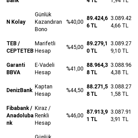
Bank
4 TL
1,94 TL
Günlük
89.424,6
3.089.42
N Kolay
Kazandıran
%40,00
6 TL
4,66 TL
Bono
TEB /
Marifetli
89.279,1
3.089.27
%45,00
CEPTETEB
Hesap
0 TL
9,10 TL
Garanti
E-Vadeli
88.964,3
3.088.96
%41,00
BBVA
Hesap
8 TL
4,38 TL
Kaptan
88.271,5
3.088.27
DenizBank
%44,50
Hesap
8 TL
1,58 TL
Fibabank /
Kiraz /
87.913,9
3.087.91
Anadoluba
Renkli
%46,00
1 TL
3,91 TL
nk
Hesap
Günlük