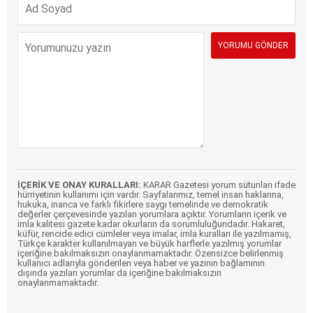
İÇERİK VE ONAY KURALLARI:
KARAR Gazetesi yorum sütunları ifade
hürriyetinin kullanımı için vardır. Sayfalarımız, temel insan haklarına,
hukuka, inanca ve farklı fikirlere saygı temelinde ve demokratik
değerler çerçevesinde yazılan yorumlara açıktır. Yorumların içerik ve
imla kalitesi gazete kadar okurların da sorumluluğundadır. Hakaret,
küfür, rencide edici cümleler veya imalar, imla kuralları ile yazılmamış,
Türkçe karakter kullanılmayan ve büyük harflerle yazılmış yorumlar
içeriğine bakılmaksızın onaylanmamaktadır. Özensizce belirlenmiş
kullanıcı adlarıyla gönderilen veya haber ve yazının bağlamının
dışında yazılan yorumlar da içeriğine bakılmaksızın
onaylanmamaktadır.