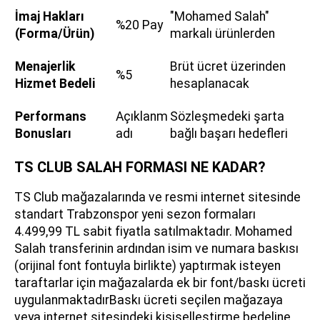
İmaj Hakları
"Mohamed Salah"
%20 Pay
(Forma/Ürün)
markalı ürünlerden
Menajerlik
Brüt ücret üzerinden
%5
Hizmet Bedeli
hesaplanacak
Performans
Açıklanm
Sözleşmedeki şarta
Bonusları
adı
bağlı başarı hedefleri
TS CLUB SALAH FORMASI NE KADAR?
TS Club mağazalarında ve resmi internet sitesinde
standart Trabzonspor yeni sezon formaları
4.499,99 TL sabit fiyatla satılmaktadır. Mohamed
Salah transferinin ardından isim ve numara baskısı
(orijinal font fontuyla birlikte) yaptırmak isteyen
taraftarlar için mağazalarda ek bir font/baskı ücreti
uygulanmaktadırBaskı ücreti seçilen mağazaya
veya internet sitesindeki kişiselleştirme bedeline