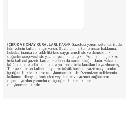
İÇERİK VE ONAY KURALLARI:
KARAR Gazetesi yorum sütunları ifade
hürriyetinin kullanımı için vardır. Sayfalarımız, temel insan haklarına,
hukuka, inanca ve farklı fikirlere saygı temelinde ve demokratik
değerler çerçevesinde yazılan yorumlara açıktır. Yorumların içerik ve
imla kalitesi gazete kadar okurların da sorumluluğundadır. Hakaret,
küfür, rencide edici cümleler veya imalar, imla kuralları ile yazılmamış,
Türkçe karakter kullanılmayan ve büyük harflerle yazılmış yorumlar
içeriğine bakılmaksızın onaylanmamaktadır. Özensizce belirlenmiş
kullanıcı adlarıyla gönderilen veya haber ve yazının bağlamının
dışında yazılan yorumlar da içeriğine bakılmaksızın
onaylanmamaktadır.