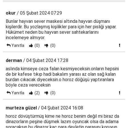
okur
/ 05 Şubat 2024 07:29
Bunlar hayvan sever maskesi altında hayvan düşmanı
kişilerdir. Bu yozlaşmış kişilikler para için her pisliği yapar.
Hükümet neden bu hayvan sever sahtekarlarını
incelemeye almıyor.
Yanıtla
(0)
(0)
derman
/ 04 Şubat 2024 17:28
aslında kimseye ceza falan kesmiyeceksin.onların hepsini
de bir kafese tıkıp hadi bakalım yarası az olan sağ kalan
burdan cıkacak diyeceksin.o horoz döğüşü yaptıranlara
böyle ceza vereceksin
Yanıtla
(2)
(0)
murteza güzel
/ 04 Şubat 2024 16:08
horoz dövüştürmüş kime ne horoz benim değil mi biraz da
dinazorların peşine düşmek lazım oyuncak olsa da adama
soracaksın bu dinazor kaç para devletin parasını koruyun