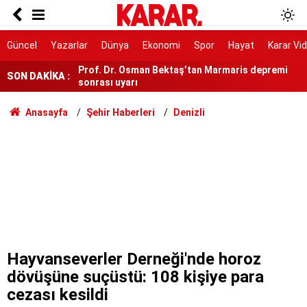
30 ilde IŞİD operasyonu: 104 şüpheli yakalandı
Prof. Dr. Osman Bektaş’tan Marmaris depremi
Güncel
Yazarlar
Dünya
Ekonomi
Spor
Hayat
Karar Vi
sonrası uyarı
Mikroplastik kirliliği ortalamanın 65 katına
SON DAKİKA :
ulaştı
3 tonluk hasat için bismillah denildi!
Anasayfa
Şehir Haberleri
Denizli
MEB ve İŞKUR düğmeye bastı! Okullara 30 Bin
Güvenlik Görevlisi alınacak: Şartları taşıyanlar
hemen başvursun
4 mevsim donmuyor, UNESCO listesinde yer
alıyor!
Sakin bir yaz kaçamağı isteyen kendini buraya
atıyor!
MEB'den beklenen açıklama geldi mi? 2026-2027
AÖL açık lise kayıtları ne zaman başlayacak?
Hayvanseverler Derneği'nde horoz
dövüşüne suçüstü: 108 kişiye para
cezası kesildi