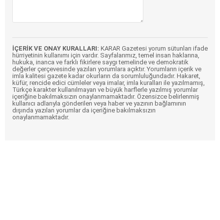
İÇERİK VE ONAY KURALLARI:
KARAR Gazetesi yorum sütunları ifade
hürriyetinin kullanımı için vardır. Sayfalarımız, temel insan haklarına,
hukuka, inanca ve farklı fikirlere saygı temelinde ve demokratik
değerler çerçevesinde yazılan yorumlara açıktır. Yorumların içerik ve
imla kalitesi gazete kadar okurların da sorumluluğundadır. Hakaret,
küfür, rencide edici cümleler veya imalar, imla kuralları ile yazılmamış,
Türkçe karakter kullanılmayan ve büyük harflerle yazılmış yorumlar
içeriğine bakılmaksızın onaylanmamaktadır. Özensizce belirlenmiş
kullanıcı adlarıyla gönderilen veya haber ve yazının bağlamının
dışında yazılan yorumlar da içeriğine bakılmaksızın
onaylanmamaktadır.