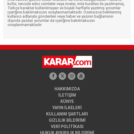
küfür, rencide edici cümleler veya imalar, imla kuralları ile yazılmamış,
Türkçe karakter kullanılmayan ve büyük harflerle yazılmış yorumlar
içeriğine bakılmaksızın onaylanmamaktadır. Özensizce belirlenmiş
kullanıcı adlarıyla gönderilen veya haber ve yazının bağlamının
dışında yazılan yorumlar da içeriğine bakılmaksızın
onaylanmamaktadır.
HAKKIMIZDA
İLETİŞİM
KÜNYE
YAYIN İLKELERİ
KULLANIM ŞARTLARI
GIZLILIK BİLDİRİMİ
VERİ POLİTİKASI
HUKUK AYKIRILIK BİLDİRİMİ