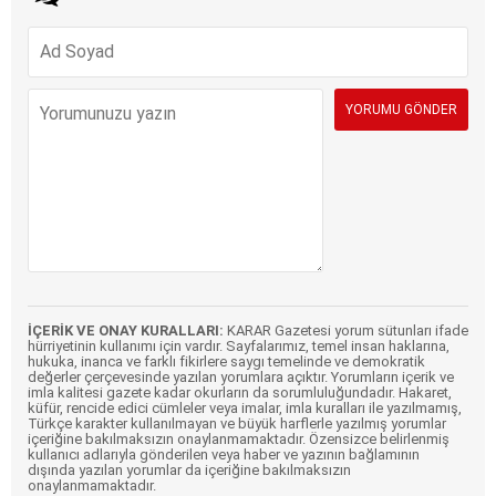
İÇERİK VE ONAY KURALLARI:
KARAR Gazetesi yorum sütunları ifade
hürriyetinin kullanımı için vardır. Sayfalarımız, temel insan haklarına,
hukuka, inanca ve farklı fikirlere saygı temelinde ve demokratik
değerler çerçevesinde yazılan yorumlara açıktır. Yorumların içerik ve
imla kalitesi gazete kadar okurların da sorumluluğundadır. Hakaret,
küfür, rencide edici cümleler veya imalar, imla kuralları ile yazılmamış,
Türkçe karakter kullanılmayan ve büyük harflerle yazılmış yorumlar
içeriğine bakılmaksızın onaylanmamaktadır. Özensizce belirlenmiş
kullanıcı adlarıyla gönderilen veya haber ve yazının bağlamının
dışında yazılan yorumlar da içeriğine bakılmaksızın
onaylanmamaktadır.