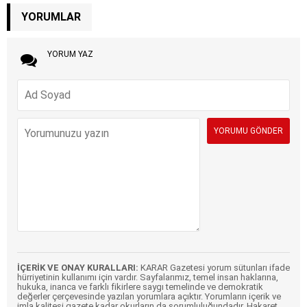
YORUMLAR
YORUM YAZ
İÇERİK VE ONAY KURALLARI:
KARAR Gazetesi yorum sütunları ifade
hürriyetinin kullanımı için vardır. Sayfalarımız, temel insan haklarına,
hukuka, inanca ve farklı fikirlere saygı temelinde ve demokratik
değerler çerçevesinde yazılan yorumlara açıktır. Yorumların içerik ve
imla kalitesi gazete kadar okurların da sorumluluğundadır. Hakaret,