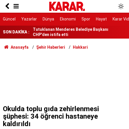
Gören Maldivler sanıyor ama burası Van!
Tutuklanan Menderes Belediye Başkanı
Güncel
Yazarlar
Dünya
Ekonomi
Spor
Hayat
Karar Vi
CHP’den istifa etti
SON DAKİKA :
YKS tercihlerinde son saatler
'Bugün tarihi bir gün'
Anasayfa
Şehir Haberleri
Hakkari
Trafik polisine bıçaklı saldırı kamerada
Üç milletvekili 'hayır' diyecek
Sıcak havaya sağanak molası
Süreç yasası bugün Genel Kurul'a geliyor
Okulda toplu gıda zehirlenmesi
şüphesi: 34 öğrenci hastaneye
kaldırıldı