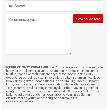
İÇERİK VE ONAY KURALLARI:
KARAR Gazetesi yorum sütunları ifade
hürriyetinin kullanımı için vardır. Sayfalarımız, temel insan haklarına,
hukuka, inanca ve farklı fikirlere saygı temelinde ve demokratik
değerler çerçevesinde yazılan yorumlara açıktır. Yorumların içerik ve
imla kalitesi gazete kadar okurların da sorumluluğundadır. Hakaret,
küfür, rencide edici cümleler veya imalar, imla kuralları ile yazılmamış,
Türkçe karakter kullanılmayan ve büyük harflerle yazılmış yorumlar
içeriğine bakılmaksızın onaylanmamaktadır. Özensizce belirlenmiş
kullanıcı adlarıyla gönderilen veya haber ve yazının bağlamının
dışında yazılan yorumlar da içeriğine bakılmaksızın
onaylanmamaktadır.