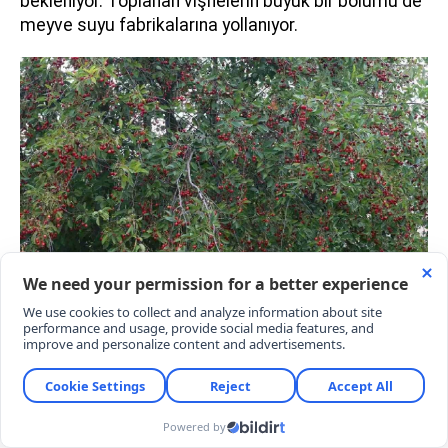
bekleniyor. Toplanan vişnelerin büyük bir bölümü de
meyve suyu fabrikalarına yollanıyor.
“BU İŞİ YAPMAK İSTEYENLERE KESİNLİKLE
TAVSİYE EDERİM”
Tokat merkeze bağlı Ortaören Köyü’nde 25 senedir
üretim yapan Salih Menevşe, Tarım ve Orman
Müdürlüğü’nde çalışan bir ziraat mühendisinin
tavsiyesi üzerine 25 yıl evvel vişne yetiştirmeye