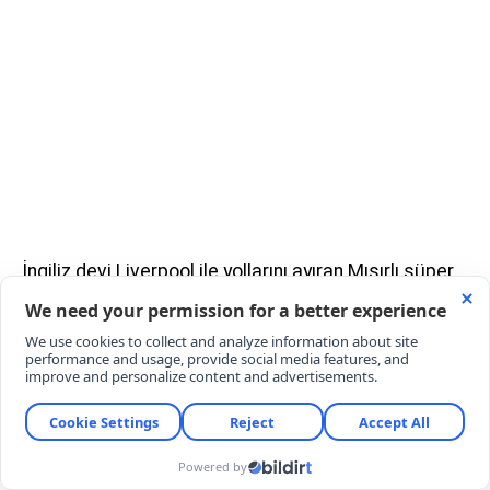
İngiliz devi Liverpool ile yollarını ayıran Mısırlı süper
yıldız Mohamed Salah, tercihini Trabzonspor'dan
kullandı. Golcü oyuncu, Bordo-Mavili ekip ile 2 yıllık
sözleşme imzaladı. Karadeniz ekibinin Salah'ı
kadrosuna katması dünya basının da gündemine
oturdu.
Liverpool efsanesi Jamie Carragher, Mısırlı yıldızın
kariyerine Milan ya da Juventus gibi bir kulüpte