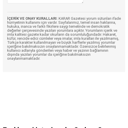
İÇERİK VE ONAY KURALLARI:
KARAR Gazetesi yorum sütunları ifade
hürriyetinin kullanımı için vardır. Sayfalarımız, temel insan haklarına,
hukuka, inanca ve farklı fikirlere saygı temelinde ve demokratik
değerler çerçevesinde yazılan yorumlara açıktır. Yorumların içerik ve
imla kalitesi gazete kadar okurların da sorumluluğundadır. Hakaret,
küfür, rencide edici cümleler veya imalar, imla kuralları ile yazılmamış,
Türkçe karakter kullanılmayan ve büyük harflerle yazılmış yorumlar
içeriğine bakılmaksızın onaylanmamaktadır. Özensizce belirlenmiş
kullanıcı adlarıyla gönderilen veya haber ve yazının bağlamının
dışında yazılan yorumlar da içeriğine bakılmaksızın
onaylanmamaktadır.