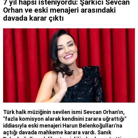
7 yıl hapsi isteniyordu: Şarkıcı Sevcan
Orhan ve eski menajeri arasındaki
davada karar çıktı
Türk halk müziğinin sevilen ismi Sevcan Orhan'ın,
"fazla komisyon alarak kendisini zarara uğrattığı"
iddiasıyla eski menajeri Harun Belenkoğulları'na
açtığı davada mahkeme karara vardı. Sanık