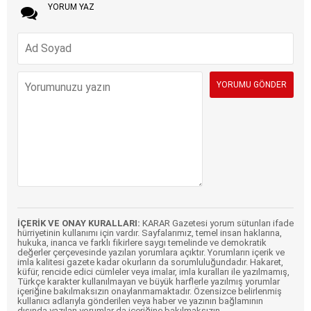
YORUM YAZ
İÇERİK VE ONAY KURALLARI:
KARAR Gazetesi yorum sütunları ifade
hürriyetinin kullanımı için vardır. Sayfalarımız, temel insan haklarına,
hukuka, inanca ve farklı fikirlere saygı temelinde ve demokratik
değerler çerçevesinde yazılan yorumlara açıktır. Yorumların içerik ve
imla kalitesi gazete kadar okurların da sorumluluğundadır. Hakaret,
küfür, rencide edici cümleler veya imalar, imla kuralları ile yazılmamış,
Türkçe karakter kullanılmayan ve büyük harflerle yazılmış yorumlar
içeriğine bakılmaksızın onaylanmamaktadır. Özensizce belirlenmiş
kullanıcı adlarıyla gönderilen veya haber ve yazının bağlamının
dışında yazılan yorumlar da içeriğine bakılmaksızın