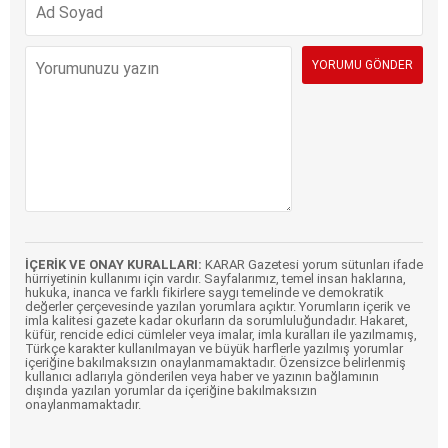
İÇERİK VE ONAY KURALLARI:
KARAR Gazetesi yorum sütunları ifade
hürriyetinin kullanımı için vardır. Sayfalarımız, temel insan haklarına,
hukuka, inanca ve farklı fikirlere saygı temelinde ve demokratik
değerler çerçevesinde yazılan yorumlara açıktır. Yorumların içerik ve
imla kalitesi gazete kadar okurların da sorumluluğundadır. Hakaret,
küfür, rencide edici cümleler veya imalar, imla kuralları ile yazılmamış,
Türkçe karakter kullanılmayan ve büyük harflerle yazılmış yorumlar
içeriğine bakılmaksızın onaylanmamaktadır. Özensizce belirlenmiş
kullanıcı adlarıyla gönderilen veya haber ve yazının bağlamının
dışında yazılan yorumlar da içeriğine bakılmaksızın
onaylanmamaktadır.