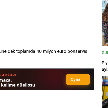
ugüne dek toplamda 40 milyon euro bonservis
GÜ
Piy
ayl