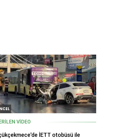
NCEL
ERILEN VIDEO
çükçekmece'de İETT otobüsü ile