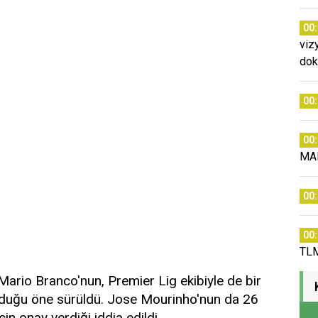
00
viz
dok
00
00
MA
00
00
TLM
ü Mario Branco'nun, Premier Lig ekibiyle de bir
olduğu öne sürüldü. Jose Mourinho'nun da 26
in onay verdiği iddia edildi.