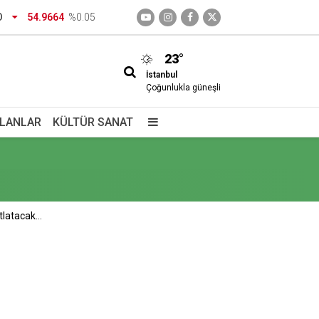
dirtecek o saklı cennet
O
54.9664
%0.05
23°
İstanbul
Çoğunlukla güneşli
İLANLAR
KÜLTÜR SANAT
izimdir
latacak...