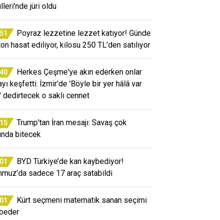
leri'nde jüri oldu
Poyraz lezzetine lezzet katıyor! Günde
:51
ton hasat ediliyor, kilosu 250 TL’den satılıyor
Herkes Çeşme'ye akın ederken onlar
:40
yı keşfetti: İzmir'de 'Böyle bir yer hâlâ var
' dedirtecek o saklı cennet
Trump'tan İran mesajı: Savaş çok
:15
ında bitecek
BYD Türkiye’de kan kaybediyor!
:01
muz’da sadece 17 araç satabildi
Kürt seçmeni matematik sanan seçimi
:01
beder