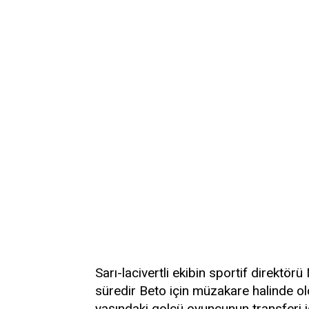
Sarı-lacivertli ekibin sportif direktör
süredir Beto için müzakare halinde 
yaşındaki golcü oyuncunun transferi iç