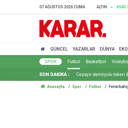
Herkes Çeşme'ye akın ederk
07 AĞUSTOS 2026 CUMA
ALTIN
6540.
Dalgıçlar bile işin içindey
SONAR anketinde Yeni Parti 
Tahliye edilen Çaykara’dan
GÜNCEL
YAZARLAR
DÜNYA
EKO
Cezayir demiryolu tekeri 
SPOR
Futbol
Basketbol
Voleybo
SON DAKİKA :
Günaydın YENİ Parti Artvin
Anasayfa
Spor
Futbol
Fenerbahçe
Çerçeve yasa sonrası Diyan