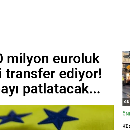
 milyon euroluk
 transfer ediyor!
yı patlatacak...
GÜ
ÖN
Kü