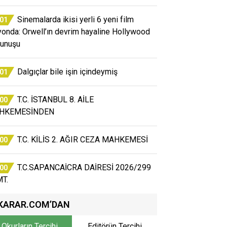
Sinemalarda ikisi yerli 6 yeni film
:01
yonda: Orwell’ın devrim hayaline Hollywood
unuşu
Dalgıçlar bile işin içindeymiş
:01
T.C. İSTANBUL 8. AİLE
:00
HKEMESİNDEN
T.C. KİLİS 2. AĞIR CEZA MAHKEMESİ
:00
T.C.SAPANCAİCRA DAİRESİ 2026/299
:00
T.
KARAR.COM’DAN
Okurların Tercihi
Editörün Tercihi