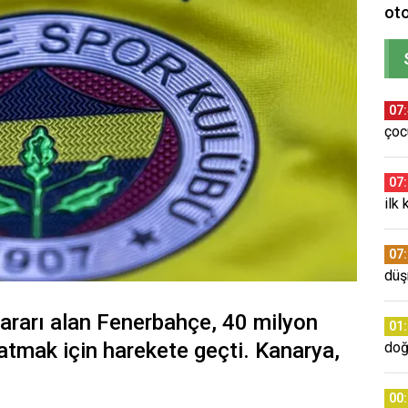
oto
07
çoc
07
ilk 
07
düş
ararı alan Fenerbahçe, 40 milyon
01
tmak için harekete geçti. Kanarya,
doğ
00