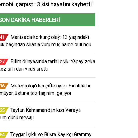
mobil çarpıştı: 3 kişi hayatını kaybetti
SON DAKIKA HABERLERI
Manisa'da korkunç olay: 13 yaşındaki
:41
uk başından silahla vurulmuş halde bulundu
Bilim dünyasında tarihi eşik: Yapay zeka
:27
kez sıfırdan virüs üretti
Meteoroloji'den çifte uyarı: Sıcaklıklar
:16
müyor, üstüne toz taşınımı geliyor
Tayfun Kahraman’dan kızı Vera’ya
:25
um günü mesajı
Toygar Işıklı ve Büşra Kayıkçı Grammy
:54