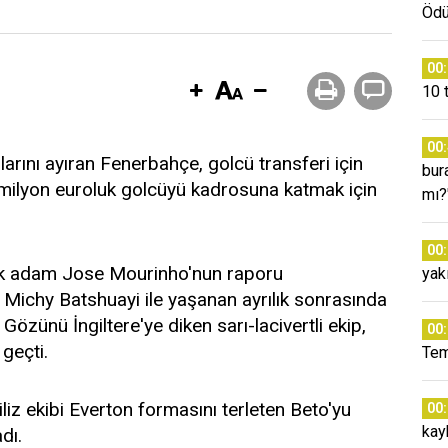
Ödül
00
10 
00
larını ayıran Fenerbahçe, golcü transferi için
bura
0 milyon euroluk golcüyü kadrosuna katmak için
mı?
00
knik adam Jose Mourinho'nun raporu
yak
ichy Batshuayi ile yaşanan ayrılık sonrasında
Gözünü İngiltere'ye diken sarı-lacivertli ekip,
00
geçti.
Tem
liz ekibi Everton formasını terleten Beto'yu
00
kay
dı.