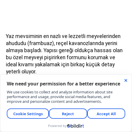
Yaz mevsiminin en nazlı ve lezzetli meyvelerinden
ahududu (frambuaz), reçel kavanozlarında yerini
almaya başladı. Yapısı gereği oldukça hassas olan
bu özel meyveyi pişirirken formunu korumak ve
ideal kıvamı yakalamak için birkaç küçük detay
yeterli oluyor.
MALZEMELER
​​​​​​​1 kilogram taze ahududu
4 su bardağı toz şeker (yaklaşık 800 gram)
1 tatlı kaşığı taze sıkılmış limon suyu
1 çay kaşığı tereyağı (köpüklenmeyi önlemek
için)