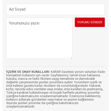
İÇERİK VE ONAY KURALLARI:
KARAR Gazetesi yorum sütunları ifade
hürriyetinin kullanımı için vardır. Sayfalarımız, temel insan haklarına,
hukuka, inanca ve farklı fikirlere saygı temelinde ve demokratik
değerler çerçevesinde yazılan yorumlara açıktır. Yorumların içerik ve
imla kalitesi gazete kadar okurların da sorumluluğundadır. Hakaret,
küfür, rencide edici cümleler veya imalar, imla kuralları ile yazılmamış,
Türkçe karakter kullanılmayan ve büyük harflerle yazılmış yorumlar
içeriğine bakılmaksızın onaylanmamaktadır. Özensizce belirlenmiş
kullanıcı adlarıyla gönderilen veya haber ve yazının bağlamının
dışında yazılan yorumlar da içeriğine bakılmaksızın
onaylanmamaktadır.