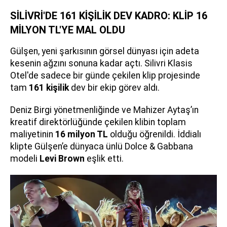
SİLİVRİ'DE 161 KİŞİLİK DEV KADRO: KLİP 16
MİLYON TL'YE MAL OLDU
Gülşen, yeni şarkısının görsel dünyası için adeta
kesenin ağzını sonuna kadar açtı. Silivri Klasis
Otel'de sadece bir günde çekilen klip projesinde
tam
161 kişilik
dev bir ekip görev aldı.
Deniz Birgi yönetmenliğinde ve Mahizer Aytaş’ın
kreatif direktörlüğünde çekilen klibin toplam
maliyetinin
16 milyon TL
olduğu öğrenildi. İddialı
klipte Gülşen’e dünyaca ünlü Dolce & Gabbana
modeli
Levi Brown
eşlik etti.