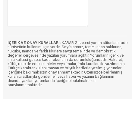
İÇERİK VE ONAY KURALLARI:
KARAR Gazetesi yorum sütunları ifade
hürriyetinin kullanımı için vardır. Sayfalarımız, temel insan haklarına,
hukuka, inanca ve farklı fikirlere saygı temelinde ve demokratik
değerler çerçevesinde yazılan yorumlara açıktır. Yorumların içerik ve
imla kalitesi gazete kadar okurların da sorumluluğundadır. Hakaret,
küfür, rencide edici cümleler veya imalar, imla kuralları ile yazılmamış,
Türkçe karakter kullanılmayan ve büyük harflerle yazılmış yorumlar
içeriğine bakılmaksızın onaylanmamaktadır. Özensizce belirlenmiş
kullanıcı adlarıyla gönderilen veya haber ve yazının bağlamının
dışında yazılan yorumlar da içeriğine bakılmaksızın
onaylanmamaktadır.