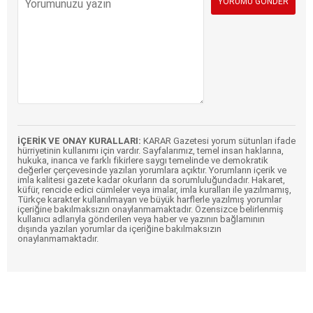
İÇERİK VE ONAY KURALLARI:
KARAR Gazetesi yorum sütunları ifade
hürriyetinin kullanımı için vardır. Sayfalarımız, temel insan haklarına,
hukuka, inanca ve farklı fikirlere saygı temelinde ve demokratik
değerler çerçevesinde yazılan yorumlara açıktır. Yorumların içerik ve
imla kalitesi gazete kadar okurların da sorumluluğundadır. Hakaret,
küfür, rencide edici cümleler veya imalar, imla kuralları ile yazılmamış,
Türkçe karakter kullanılmayan ve büyük harflerle yazılmış yorumlar
içeriğine bakılmaksızın onaylanmamaktadır. Özensizce belirlenmiş
kullanıcı adlarıyla gönderilen veya haber ve yazının bağlamının
dışında yazılan yorumlar da içeriğine bakılmaksızın
onaylanmamaktadır.