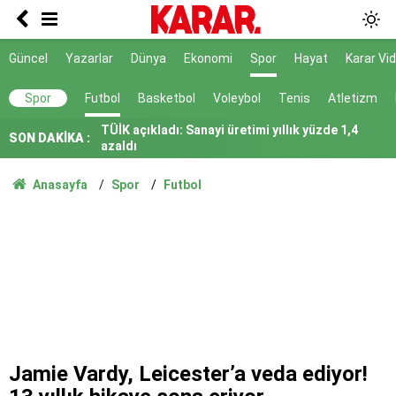
Emekli öğretmenin acı sonu
Yeniden Refah çekimser kaldı
Güncel
Yazarlar
Dünya
Ekonomi
Spor
Hayat
Karar Vi
TÜİK açıkladı: Sanayi üretimi yıllık yüzde 1,4
Spor
Futbol
Basketbol
Voleybol
Tenis
Atletizm
azaldı
SON DAKİKA :
Avcılar’da denize giriş yasaklandı
YENİ Parti kapalı grup toplantısı yapacak
Anasayfa
Spor
Futbol
Çorum’da kayıp adam kazada ölü bulundu
Güvensiz ürünler toplatılacak
Gören Maldivler sanıyor ama burası Van!
Tutuklanan Menderes Belediye Başkanı
CHP’den istifa etti
Jamie Vardy, Leicester’a veda ediyor!