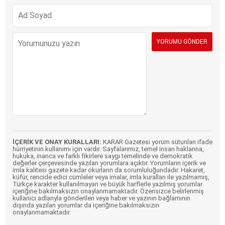
İÇERİK VE ONAY KURALLARI:
KARAR Gazetesi yorum sütunları ifade
hürriyetinin kullanımı için vardır. Sayfalarımız, temel insan haklarına,
hukuka, inanca ve farklı fikirlere saygı temelinde ve demokratik
değerler çerçevesinde yazılan yorumlara açıktır. Yorumların içerik ve
imla kalitesi gazete kadar okurların da sorumluluğundadır. Hakaret,
küfür, rencide edici cümleler veya imalar, imla kuralları ile yazılmamış,
Türkçe karakter kullanılmayan ve büyük harflerle yazılmış yorumlar
içeriğine bakılmaksızın onaylanmamaktadır. Özensizce belirlenmiş
kullanıcı adlarıyla gönderilen veya haber ve yazının bağlamının
dışında yazılan yorumlar da içeriğine bakılmaksızın
onaylanmamaktadır.