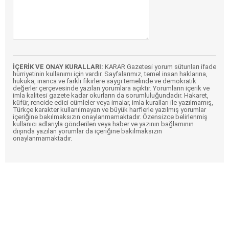
İÇERİK VE ONAY KURALLARI:
KARAR Gazetesi yorum sütunları ifade
hürriyetinin kullanımı için vardır. Sayfalarımız, temel insan haklarına,
hukuka, inanca ve farklı fikirlere saygı temelinde ve demokratik
değerler çerçevesinde yazılan yorumlara açıktır. Yorumların içerik ve
imla kalitesi gazete kadar okurların da sorumluluğundadır. Hakaret,
küfür, rencide edici cümleler veya imalar, imla kuralları ile yazılmamış,
Türkçe karakter kullanılmayan ve büyük harflerle yazılmış yorumlar
içeriğine bakılmaksızın onaylanmamaktadır. Özensizce belirlenmiş
kullanıcı adlarıyla gönderilen veya haber ve yazının bağlamının
dışında yazılan yorumlar da içeriğine bakılmaksızın
onaylanmamaktadır.