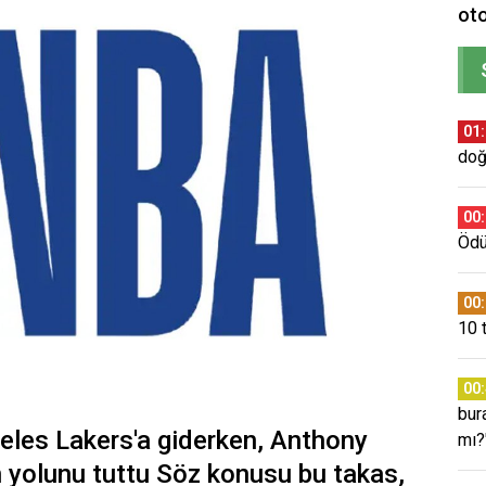
oto
01
doğ
00
Ödül
00
10 
00
bura
les Lakers'a giderken, Anthony
mı?
n yolunu tuttu Söz konusu bu takas,