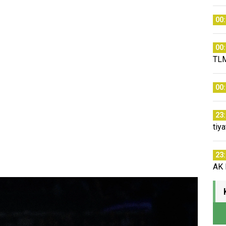
00
00
TLM
00
23
tiy
23
AK P