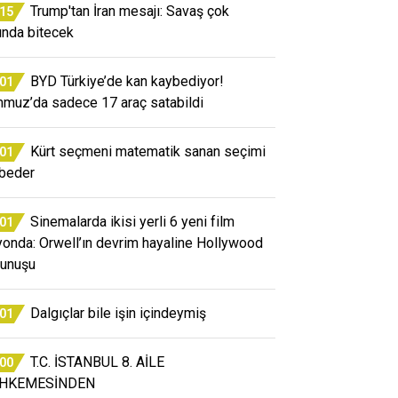
Trump'tan İran mesajı: Savaş çok
:15
ında bitecek
BYD Türkiye’de kan kaybediyor!
:01
muz’da sadece 17 araç satabildi
Kürt seçmeni matematik sanan seçimi
:01
beder
Sinemalarda ikisi yerli 6 yeni film
:01
yonda: Orwell’ın devrim hayaline Hollywood
unuşu
Dalgıçlar bile işin içindeymiş
:01
T.C. İSTANBUL 8. AİLE
:00
HKEMESİNDEN