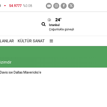
dirtecek o saklı cennet
O
54.9777
%0.08
24°
İstanbul
Çoğunlukla güneşli
İLANLAR
KÜLTÜR SANAT
izimdir
Davis ise Dallas Mavericks'e
giç içiyorlar