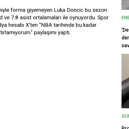
deniyle forma giyemeyen Luka Doncic bu sezon
d ve 7.8 asist ortalamaları ile oynuyordu. Spor
EN
a hesabı X'ten "NBA tarihinde bu kadar
'De
ırlamıyorum." paylaşımı yaptı.
dem
sav
GÜ
Pro