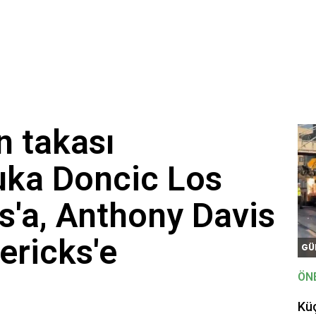
n takası
Luka Doncic Los
s'a, Anthony Davis
ericks'e
GÜ
ÖN
Kü