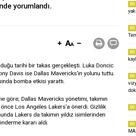
00
linde yorumlandı.
yak
00
Tem
00
kay
olduğu tarihi bir takas gerçekleşti. Luka Doncic
y Davis ise Dallas Mavericks'in yolunu tuttu.
00
ında bomba etkisi yarattı.
viz
dok
e göre; Dallas Mavericks yönetimi, takımın
 önce Los Angeles Lakers'a önerdi. Gizlilik
00
unda Lakers da takımın yıldız isimlerinden
nderme kararı aldı.
00
MA