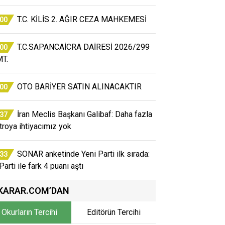
T.C. KİLİS 2. AĞIR CEZA MAHKEMESİ
:00
T.C.SAPANCAİCRA DAİRESİ 2026/299
:00
T.
OTO BARİYER SATIN ALINACAKTIR
:00
İran Meclis Başkanı Galibaf: Daha fazla
:37
atroya ihtiyacımız yok
SONAR anketinde Yeni Parti ilk sırada:
:33
arti ile fark 4 puanı aştı
KARAR.COM’DAN
Okurların Tercihi
Editörün Tercihi