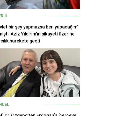
ERJI
vlet bir şey yapmazsa ben yapacağım'
işti: Aziz Yıldırım'ın şikayeti üzerine
cılık harekete geçti
NCEL
f. Dr. Özgenç’ten Erdoğan’a ‘çerçeve