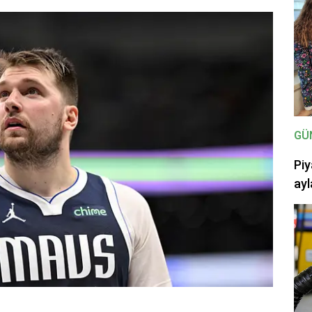
GÜ
Piy
ayl