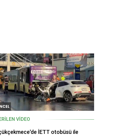
NCEL
ERILEN VIDEO
çükçekmece'de İETT otobüsü ile