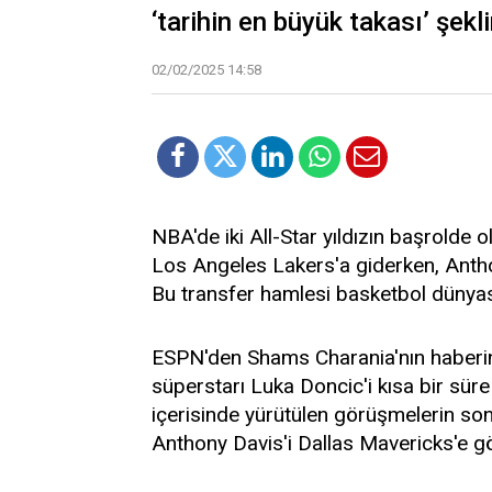
‘tarihin en büyük takası’ şek
02/02/2025 14:58
NBA'de iki All-Star yıldızın başrolde 
Los Angeles Lakers'a giderken, Anthon
Bu transfer hamlesi basketbol dünyas
ESPN'den Shams Charania'nın haberin
süperstarı Luka Doncic'i kısa bir süre
içerisinde yürütülen görüşmelerin son
Anthony Davis'i Dallas Mavericks'e gö