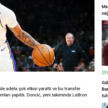
Met
sağ
ÇE
Gül
e adeta şok etkisi yarattı ve bu transfer
Bar
umları yapıldı. Doncic, yeni takımında LeBron
tut