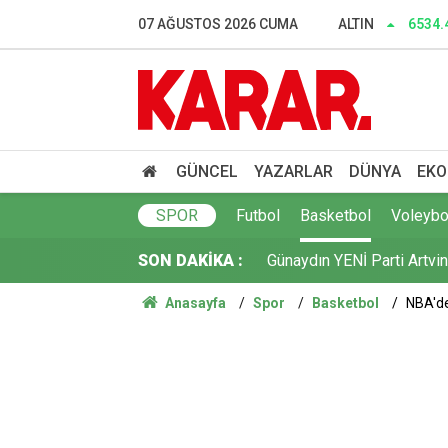
Herkes Çeşme'ye akın ederk
07 AĞUSTOS 2026 CUMA
ALTIN
6534.
Dalgıçlar bile işin içindey
SONAR anketinde Yeni Parti 
Tahliye edilen Çaykara’dan
GÜNCEL
YAZARLAR
DÜNYA
EKO
Cezayir demiryolu tekeri 
SPOR
Futbol
Basketbol
Voleybo
SON DAKİKA :
Günaydın YENİ Parti Artvin
Anasayfa
Spor
Basketbol
NBA'de
Çerçeve yasa sonrası Diyan
Dışarıda nefes alınamıyor