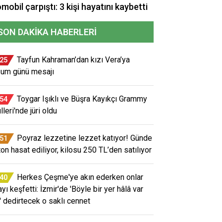
mobil çarpıştı: 3 kişi hayatını kaybetti
SON DAKIKA HABERLERI
Tayfun Kahraman’dan kızı Vera’ya
:25
um günü mesajı
Toygar Işıklı ve Büşra Kayıkçı Grammy
:54
leri'nde jüri oldu
Poyraz lezzetine lezzet katıyor! Günde
:51
ton hasat ediliyor, kilosu 250 TL’den satılıyor
Herkes Çeşme'ye akın ederken onlar
:40
yı keşfetti: İzmir'de 'Böyle bir yer hâlâ var
' dedirtecek o saklı cennet