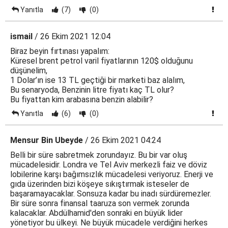
Yanıtla
(7)
(0)
ismail
/ 26 Ekim 2021 12:04
Biraz beyin fırtınası yapalım:
Küresel brent petrol varil fiyatlarının 120$ olduğunu
düşünelim,
1 Dolar’ın ise 13 TL geçtiği bir marketi baz alalım,
Bu senaryoda, Benzinin litre fiyatı kaç TL olur?
Bu fiyattan kim arabasına benzin alabilir?
Yanıtla
(6)
(0)
Mensur Bin Ubeyde
/ 26 Ekim 2021 04:24
Belli bir süre sabretmek zorundayız. Bu bir var oluş
mücadelesidir. Londra ve Tel Aviv merkezli faiz ve döviz
lobilerine karşı bağımsızlık mücadelesi veriyoruz. Enerji ve
gıda üzerinden bizi köşeye sıkıştırmak isteseler de
başaramayacaklar. Sonsuza kadar bu inadı sürdüremezler.
Bir süre sonra finansal taaruza son vermek zorunda
kalacaklar. Abdülhamid'den sonraki en büyük lider
yönetiyor bu ülkeyi. Ne büyük mücadele verdiğini herkes