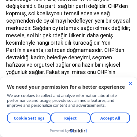
değişkenidir. Bu parti sağ bir parti değildir. CHP’den
kopmuş, sol koalisyonu temsil eden ve sağ
seçmenden de oy almayı hedefleyen yeni bir siyasal
merkezdir. Sağdan oy istemek sağcı olmak değildir;
mesele, sol bir çekirdeğin ülkenin daha geniş
kesimleriyle hangi ortak dili kuracağıdır. Yeni
Parti’nin avantajı sıfırdan doğmamasıdır. CHP’den
devraldığı kadro, belediye deneyimi, seçmen
hafızası ve örgütsel bağlar ona hazır bir ilişkisel
yoğunluk sağlar. Fakat aynı miras onu CHP’nin
gölgesinde bırakabilir. Seçmen Yeni Parti’yi “daha
cesur bir CHP” olarak mı, yeni demokratik sol
merkez olarak mı, yoksa yalnızca parti içi kopuşun
ürünü olarak mı görecek? Stabilizasyon bu sorunun
cevabına bağlıdır.
Yeni Parti’nin Kürt seçmenle ilişkisi belirleyici
olacaktır. Özgür Özel, hukuk, sosyal adalet, yerel
demokrasi ve diyalog başlıklarında daha açık bir hat