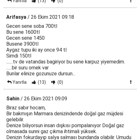
Yanıtla
(13)
(0)
Arifasya
/ 26 Ekim 2021 09:18
Gecen sene soba 700tl
Bu sene 1600tl
Gecen sene 1450
Busene 3900tl
Aygaz tupu iki ay once 94 tl
Simdi 150tl
.......tv de vatandas bagiriyor bu sene karpuz yiyemedim.
......bir suru ornek var
Bunlar elinize gozunuze dursun...
Yanıtla
(13)
(0)
Sahin
/ 26 Ekim 2021 09:09
Biraz sabır hocam,
Bir bakmışın Marmara denizindende doğal gaz müjdesi
gelebilir.
Denize biliyorsun insan dışkısı pompalanıyor Doğal gaz
olmasada sunni gaz çıkma ihtimali yüksek.
Denizin fokurdayıp salya salması bundanda olabilir. Umudu