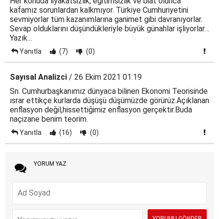
Her konuda liyakatsizlik, eğitimsizlik ve biat olunca
kafamız sorunlardan kalkmıyor. Türkiye Cumhuriyetini
sevmiyorlar tüm kazanımlarına ganimet gibi davranıyorlar.
Sevap olduklarını düşündükleriyle büyük günahlar işliyorlar…
Yazık…
Yanıtla
(7)
(0)
Sayısal Analizci
/ 26 Ekim 2021 01:19
Sn. Cumhurbaşkanımız dünyaca bilinen Ekonomi Teorisinde
ısrar ettikçe kurlarda düşüşü düşümüzde görürüz.Açıklanan
enflasyon değil,hissettiğimiz enflasyon gerçektir.Buda
naçizane benim teorim.
Yanıtla
(16)
(0)
YORUM YAZ