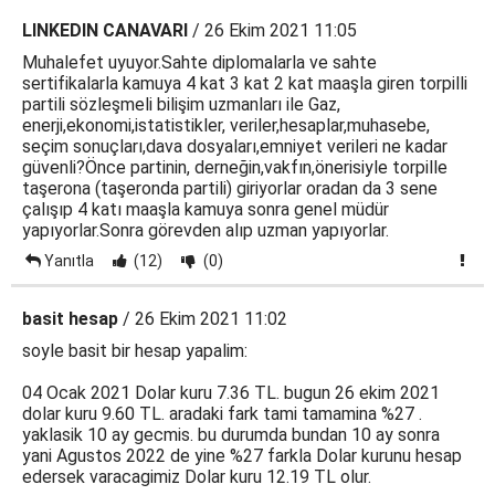
LINKEDIN CANAVARI
/ 26 Ekim 2021 11:05
Muhalefet uyuyor.Sahte diplomalarla ve sahte
sertifikalarla kamuya 4 kat 3 kat 2 kat maaşla giren torpilli
partili sözleşmeli bilişim uzmanları ile Gaz,
enerji,ekonomi,istatistikler, veriler,hesaplar,muhasebe,
seçim sonuçları,dava dosyaları,emniyet verileri ne kadar
güvenli?Önce partinin, derneğin,vakfın,önerisiyle torpille
taşerona (taşeronda partili) giriyorlar oradan da 3 sene
çalışıp 4 katı maaşla kamuya sonra genel müdür
yapıyorlar.Sonra görevden alıp uzman yapıyorlar.
Yanıtla
(12)
(0)
basit hesap
/ 26 Ekim 2021 11:02
soyle basit bir hesap yapalim:
04 Ocak 2021 Dolar kuru 7.36 TL. bugun 26 ekim 2021
dolar kuru 9.60 TL. aradaki fark tami tamamina %27 .
yaklasik 10 ay gecmis. bu durumda bundan 10 ay sonra
yani Agustos 2022 de yine %27 farkla Dolar kurunu hesap
edersek varacagimiz Dolar kuru 12.19 TL olur.