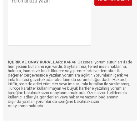
İÇERİK VE ONAY KURALLARI:
KARAR Gazetesi yorum sütunları ifade
hürriyetinin kullanımı için vardır. Sayfalarımız, temel insan haklarına,
hukuka, inanca ve farklı fikirlere saygı temelinde ve demokratik
değerler çerçevesinde yazılan yorumlara açıktır. Yorumların içerik ve
imla kalitesi gazete kadar okurların da sorumluluğundadır. Hakaret,
küfür, rencide edici cümleler veya imalar, imla kuralları ile yazılmamış,
Türkçe karakter kullanılmayan ve büyük harflerle yazılmış yorumlar
içeriğine bakılmaksızın onaylanmamaktadır. Özensizce belirlenmiş
kullanıcı adlarıyla gönderilen veya haber ve yazının bağlamının
dışında yazılan yorumlar da içeriğine bakılmaksızın
onaylanmamaktadır.