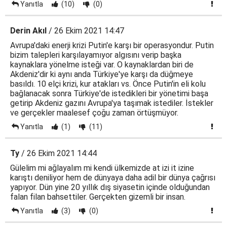
Yanıtla
(10)
(0)
Derin Akıl
/ 26 Ekim 2021 14:47
Avrupa'daki enerji krizi Putin'e karşı bir operasyondur. Putin
bizim talepleri karşılayamıyor algısını verip başka
kaynaklara yönelme isteği var. O kaynaklardan biri de
Akdeniz'dir ki aynı anda Türkiye'ye karşı da düğmeye
basıldı. 10 elçi krizi, kur atakları vs. Önce Putin'in eli kolu
bağlanacak sonra Türkiye'de istedikleri bir yönetimi başa
getirip Akdeniz gazını Avrupa'ya taşımak istediler. İstekler
ve gerçekler maalesef çoğu zaman örtüşmüyor.
Yanıtla
(1)
(11)
Ty
/ 26 Ekim 2021 14:44
Gülelim mi ağlayalım mi kendi ülkemizde at izi it izine
karıştı deniliyor hem de dünyaya daha adil bir dünya çağrısı
yapıyor. Dün yine 20 yıllık dış siyasetin içinde olduğundan
falan filan bahsettiler. Gerçekten gizemli bir insan.
Yanıtla
(3)
(0)