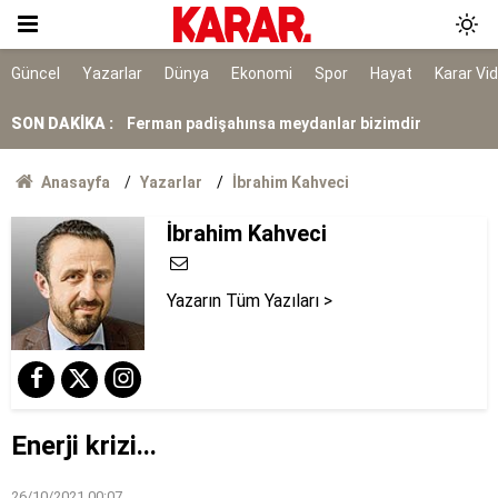
Tahliye edilen Çaykara’dan ilk açıklama: İçimiz
buruk
Cezayir demiryolu tekeri ihtiyacını 5 yıl boyunca
Güncel
Yazarlar
Dünya
Ekonomi
Spor
Hayat
Karar Vi
KARDEMİR karşılayacak
SON DAKİKA :
Ferman padişahınsa meydanlar bizimdir
Farklılıklarımız bizi yekvücut kılacak
Anasayfa
Yazarlar
İbrahim Kahveci
Dışarıda nefes alınamıyor ama buraya giren
İbrahim Kahveci
mont arıyor
Yazarın Tüm Yazıları >
Enerji krizi...
26/10/2021 00:07