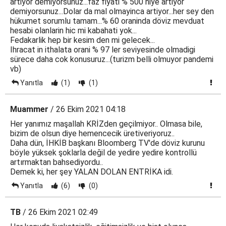
artiyor demiyorsunuz...faz fiyati % 500 niye artiyor
demiyorsunuz...Dolar da mal olmayinca artiyor...her sey den
hükumet sorumlu tamam...% 60 oraninda döviz mevduat
hesabi olanlarin hic mi kabahati yok...
Fedakarlik hep bir kesim den mi gelecek...
Ihracat in ithalata orani % 97 ler seviyesinde olmadigi
sürece daha cok konusuruz...(turizm belli olmuyor pandemi
vb)
Yanıtla
(1)
(1)
Muammer
/ 26 Ekim 2021 04:18
Her yanımız maşallah KRİZden geçilmiyor.. Olmasa bile,
bizim de olsun diye hemencecik üretiveriyoruz..
Daha dün, İHKİB başkanı Bloomberg TV'de döviz kurunu
böyle yüksek şoklarla değil de yedire yedire kontrollü
artırmaktan bahsediyordu..
Demek ki, her şey YALAN DOLAN ENTRİKA idi.
Yanıtla
(6)
(0)
TB
/ 26 Ekim 2021 02:49