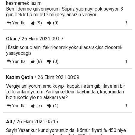
kesmemek lazım.
Ben liderime güveniyorum. Süpriz yapmayı çok seviyor. 3
gün bekletip millete müjdeyi ansızın veriyor.
Yanıtla
(9)
(0)
Okur
/ 26 Ekim 2021 09:07
Iflasin sonuclarini fakirleserek,yoksullasarak,issizleserek
yasayacagiz
Yanıtla
(6)
(0)
Kazım Çetin
/ 26 Ekim 2021 08:09
Vergiyi anlıyorum ama kayıp- kaçak, iletim gibi ilaveleri bir
türlü anlamıyorum. Yani şirketlerin kaybından, kaçağından
biz tüketiciyle ne alakası var?
Yanıtla
(7)
(1)
Ad
/ 26 Ekim 2021 05:15
Sayin Yazar kur kur diyorsunuz da...kömür fiyati % 450 niye