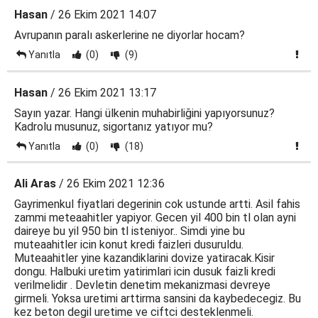
Hasan
/ 26 Ekim 2021 14:07
Avrupanın paralı askerlerine ne diyorlar hocam?
Yanıtla
(0)
(9)
Hasan
/ 26 Ekim 2021 13:17
Sayın yazar. Hangi ülkenin muhabirliğini yapıyorsunuz?
Kadrolu musunuz, sigortanız yatıyor mu?
Yanıtla
(0)
(18)
Ali Aras
/ 26 Ekim 2021 12:36
Gayrimenkul fiyatlari degerinin cok ustunde artti. Asil fahis
zammi meteaahitler yapiyor. Gecen yil 400 bin tl olan ayni
daireye bu yil 950 bin tl isteniyor.. Simdi yine bu
muteaahitler icin konut kredi faizleri dusuruldu.
Muteaahitler yine kazandiklarini dovize yatiracak.Kisir
dongu. Halbuki uretim yatirimlari icin dusuk faizli kredi
verilmelidir . Devletin denetim mekanizmasi devreye
girmeli. Yoksa uretimi arttirma sansini da kaybedecegiz. Bu
kez beton degil uretime ve ciftci desteklenmeli.