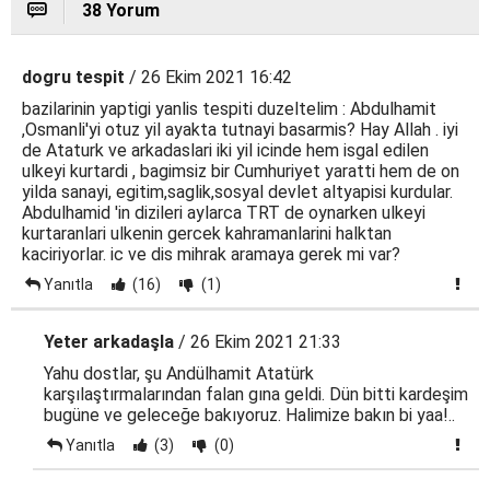
38 Yorum
dogru tespit
/ 26 Ekim 2021 16:42
bazilarinin yaptigi yanlis tespiti duzeltelim : Abdulhamit
,Osmanli'yi otuz yil ayakta tutnayi basarmis? Hay Allah . iyi
de Ataturk ve arkadaslari iki yil icinde hem isgal edilen
ulkeyi kurtardi , bagimsiz bir Cumhuriyet yaratti hem de on
yilda sanayi, egitim,saglik,sosyal devlet altyapisi kurdular.
Abdulhamid 'in dizileri aylarca TRT de oynarken ulkeyi
kurtaranlari ulkenin gercek kahramanlarini halktan
kaciriyorlar. ic ve dis mihrak aramaya gerek mi var?
Yanıtla
(16)
(1)
Yeter arkadaşla
/ 26 Ekim 2021 21:33
Yahu dostlar, şu Andülhamit Atatürk
karşılaştırmalarından falan gına geldi. Dün bitti kardeşim
bugüne ve geleceğe bakıyoruz. Halimize bakın bi yaa!..
Yanıtla
(3)
(0)