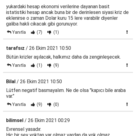
yukardaki hesap ekonomi verilerine dayanan basit
istatistiki hesap ancak buna bir de derinlesen siyasi kriz de
eklenirse o zaman Dolar kuru 15 lere varabilir diyenler
galiba hakli cikacak gibi gorunuyor.
Yanıtla
(7)
(1)
tarafsız
/ 26 Ekim 2021 10:50
Bütün krizler aşılacak, halkımız daha da zenginleşecek.
Yanıtla
(1)
(9)
Bilal
/ 26 Ekim 2021 10:50
Lütfen negatif basmayalım. Ne de olsa "kapıcı bile araba
var."
Yanıtla
(9)
(0)
bilimsel
/ 26 Ekim 2021 00:29
Evrensel yasadır.
Hiç bir şey yoktan var olmaz vardan da yok olmaz.