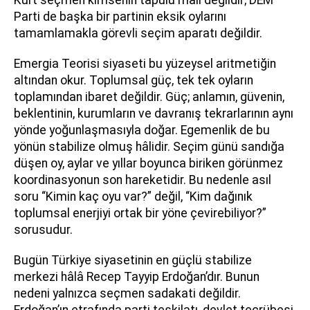
Parti de başka bir partinin eksik oylarını
tamamlamakla görevli seçim aparatı değildir.
Emergia Teorisi siyaseti bu yüzeysel aritmetiğin
altından okur. Toplumsal güç, tek tek oyların
toplamından ibaret değildir. Güç; anlamın, güvenin,
beklentinin, kurumların ve davranış tekrarlarının aynı
yönde yoğunlaşmasıyla doğar. Egemenlik de bu
yönün stabilize olmuş hâlidir. Seçim günü sandığa
düşen oy, aylar ve yıllar boyunca biriken görünmez
koordinasyonun son hareketidir. Bu nedenle asıl
soru “Kimin kaç oyu var?” değil, “Kim dağınık
toplumsal enerjiyi ortak bir yöne çevirebiliyor?”
sorusudur.
Bugün Türkiye siyasetinin en güçlü stabilize
merkezi hâlâ Recep Tayyip Erdoğan’dır. Bunun
nedeni yalnızca seçmen sadakati değildir.
Erdoğan’ın etrafında parti teşkilatı, devlet tecrübesi,