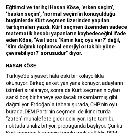
Eğitimci ve tarihçi Hasan Köse, ‘erken seçim’,
‘baskın seçim’, ‘normal seçim’in konuşulduğu
bugünlerde Kürt seçmen üzerinden yapılan
tartışmaları yazdı. Kürt seçmen üzerinden sadece
matematik hesabı yapanların kaybedeceğini ifade
eden Köse, “Asıl soru ‘Kimin kaç oyu var?’ değil,
‘Kim dağınık toplumsal enerjiyi ortak bir yöne
çevirebiliyor?’ sorusudur” diyor.
HASAN KÖSE
Türkiye’de siyaset hâlâ eski bir kolaycılıkla
okunuyor: Birkaç anket yan yana konuyor, adayların
isimleri sıralanıyor, sonra da Kürt seçmenin oyları
sanki boş bir haneye yazılacak rakamlarmış gibi
dağıtılıyor. Erdoğan’ın tabanı şurada, CHP’nin oyu
burada, DEM Parti’nin seçmeni de ikinci turda
“zaten” muhalefete gider deniliyor. İşte tam bu
noktada analiz bitiyor, propaganda başlıyor. Çünkü
Kürt seçmen kimsenin tapulu malı değildir; DEM