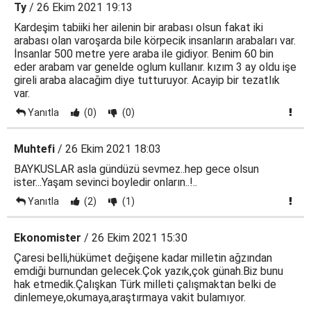
Ty
/ 26 Ekim 2021 19:13
Kardeşim tabiiki her ailenin bir arabası olsun fakat iki
arabası olan varoşarda bile körpecik insanların arabaları var.
İnsanlar 500 metre yere araba ile gidiyor. Benim 60 bin
eder arabam var genelde oglum kullanır. kızım 3 ay oldu işe
gireli araba alacağim diye tutturuyor. Acayip bir tezatlık
var.
Yanıtla
(0)
(0)
Muhtefi
/ 26 Ekim 2021 18:03
BAYKUSLAR asla gündüzü sevmez..hep gece olsun
ister...Yaşam sevinci boyledir onların..!..
Yanıtla
(2)
(1)
Ekonomister
/ 26 Ekim 2021 15:30
Çaresi belli,hükümet değişene kadar milletin ağzından
emdiği burnundan gelecek.Çok yazık,çok günah.Biz bunu
hak etmedik.Çalışkan Türk milleti çalışmaktan belki de
dinlemeye,okumaya,araştırmaya vakit bulamıyor.