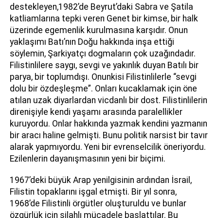
destekleyen,1982’de Beyrut’daki Sabra ve Şatila
katliamlarına tepki veren Genet bir kimse, bir halk
üzerinde egemenlik kurulmasına karşıdır. Onun
yaklaşımı Batı’nın Doğu hakkında inşa ettiği
söylemin, Şarkiyatçı dogmaların çok uzağındadır.
Filistinlilere saygı, sevgi ve yakınlık duyan Batılı bir
parya, bir toplumdışı. Onunkisi Filistinlilerle “sevgi
dolu bir özdeşleşme”. Onları kucaklamak için öne
atılan uzak diyarlardan vicdanlı bir dost. Filistinlilerin
direnişiyle kendi yaşamı arasında paralellikler
kuruyordu. Onlar hakkında yazmak kendini yazmanın
bir aracı haline gelmişti. Bunu politik narsist bir tavır
alarak yapmıyordu. Yeni bir evrenselcilik öneriyordu.
Ezilenlerin dayanışmasının yeni bir biçimi.
1967’deki büyük Arap yenilgisinin ardından İsrail,
Filistin topaklarını işgal etmişti. Bir yıl sonra,
1968’de Filistinli örgütler oluşturuldu ve bunlar
özgürlük için silahlı mücadele başlattılar. Bu