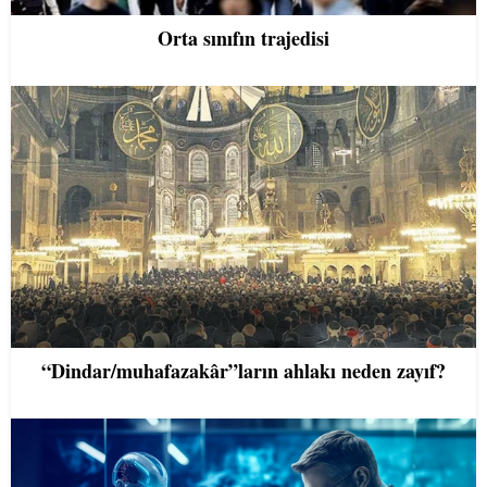
Orta sınıfın trajedisi
“Dindar/muhafazakâr”ların ahlakı neden zayıf?