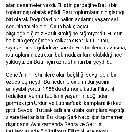
alan denemeler yazdı. Filistin gerçeğine Batılı bir
toplumdışı olarak eğildi. Batı toplumlarının dışladığı
biri olarak Doğu’daki bir halkın acılarını, yaşamsal
sorunlarını ele aldı. Onun bakış açısı
alışılageldiğimiz Batılı kimliğine sığmıyordu. Filistin
halkının gerçeğinden kalkarak Batı kültürünü,
siyasetini sorguladı ve sarstı. Filistinlilerin davasına,
ıstıraplarına uzaktan bakmadı, onlara olabildiğince
yaklaştı. Bir Batılı için az rastlanan bir şeydi bu.
Genet’nin Filistinlilere olan bağlılığı sevgi dolu bir
özdeşleşmeydi. Bu nedenle onların dünyasını
anlayabiliyordu. 1986’da ölümüne kadar Filistinli
fedailerin ve mültecilerin yaşamını doğrudan
görmek için Ürdün ve Lübnan’daki kamplara iki kez
gitti. Sevdalı Tutsak adlı anı kitabı kamplara yaptığı
ziyaretleri anlatır. Bu kitap Şarkiyatçılığın tamamen
dışındadır. Aynı zamanda Sabra ve Şattila
katliamlarında öldürülmüş Filistinlilere saygı