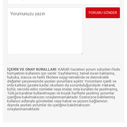
İÇERİK VE ONAY KURALLARI:
KARAR Gazetesi yorum sütunları ifade
hürriyetinin kullanımı için vardır. Sayfalarımız, temel insan haklarına,
hukuka, inanca ve farklı fikirlere saygı temelinde ve demokratik
değerler çerçevesinde yazılan yorumlara açıktır. Yorumların içerik ve
imla kalitesi gazete kadar okurların da sorumluluğundadır. Hakaret,
küfür, rencide edici cümleler veya imalar, imla kuralları ile yazılmamış,
Türkçe karakter kullanılmayan ve büyük harflerle yazılmış yorumlar
içeriğine bakılmaksızın onaylanmamaktadır. Özensizce belirlenmiş
kullanıcı adlarıyla gönderilen veya haber ve yazının bağlamının
dışında yazılan yorumlar da içeriğine bakılmaksızın
onaylanmamaktadır.