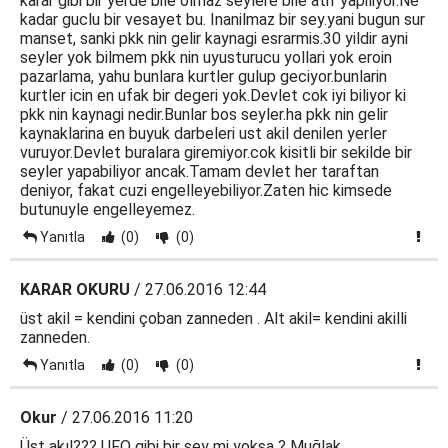
karar gibi bir yerde bile olmaz seylere bile atif yapiliyor.Ne
kadar guclu bir vesayet bu. Inanilmaz bir sey.yani bugun sur
manset, sanki pkk nin gelir kaynagi esrarmis.30 yildir ayni
seyler yok bilmem pkk nin uyusturucu yollari yok eroin
pazarlama, yahu bunlara kurtler gulup geciyor.bunlarin
kurtler icin en ufak bir degeri yok.Devlet cok iyi biliyor ki
pkk nin kaynagi nedir.Bunlar bos seyler.ha pkk nin gelir
kaynaklarina en buyuk darbeleri ust akil denilen yerler
vuruyor.Devlet buralara giremiyor.cok kisitli bir sekilde bir
seyler yapabiliyor ancak.Tamam devlet her taraftan
deniyor, fakat cuzi engelleyebiliyor.Zaten hic kimsede
butunuyle engelleyemez.
Yanıtla
(0)
(0)
KARAR OKURU
/ 27.06.2016 12:44
üst akil = kendini çoban zanneden . Alt akil= kendini akilli
zanneden.
Yanıtla
(0)
(0)
Okur
/ 27.06.2016 11:20
Üst akıl??? UFO gibi bir şey mi yoksa ? Muğlak,