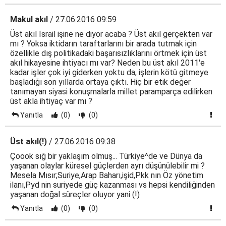
Makul akıl
/ 27.06.2016 09:59
Üst akıl İsrail işine ne diyor acaba ? Üst akıl gerçekten var
mı ? Yoksa iktidarın taraftarlarını bir arada tutmak için
özellikle dış politikadaki başarısızlıklarını örtmek için üst
akıl hikayesine ihtiyacı mı var? Neden bu üst akıl 2011'e
kadar işler çok iyi giderken yoktu da, işlerin kötü gitmeye
başladığı son yıllarda ortaya çıktı. Hiç bir etik değer
tanımayan siyasi konuşmalarla millet paramparça edilirken
üst akla ihtiyaç var mı ?
Yanıtla
(0)
(0)
Üst akıl(!)
/ 27.06.2016 09:38
Çoook sığ bir yaklaşım olmuş... Türkiye^de ve Dünya da
yaşanan olaylar küresel güçlerden ayrı düşünülebilir mi ?
Mesela Mısır;Suriye,Arap Baharı,işid,Pkk nın Öz yönetim
ilanı,Pyd nin suriyede güç kazanması vs hepsi kendiliğinden
yaşanan doğal süreçler oluyor yani (!)
Yanıtla
(0)
(0)