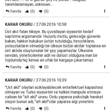
tanımlanamayan, unknown...
Yanıtla
(0)
(0)
KARAR OKURU
/ 27.06.2016 10:58
Üst akıl falan hikaye. Bu çuvallayan siyasetin hedef
saptırma argümanıdır. Huzurlu mutlu, geleceğe güvenle
bakan, hakkın hukukun üstün tutulduğu, hırsızlıkların,
yolsuzlukların olmadığı bir ülkeye bütün akıllar toplansa en
üst aklıda oluştursalar bir şey yapamazlar. Ülkesine
sevdalı, yöneticilerinin adil ve dürüst olduğuna inan bir
toplumda hiç kimse en ufak bir kargaşa çıkartamaz.
Yanıtla
(0)
(0)
KARAR OKURU
/ 27.06.2016 10:39
"Ust akil" olaylari aciklayabilecek entellektuel kapasitesi
olmayan ve Turks siyasetini ve halkini manipule etmeye
calisan bir "alt akil" urunu. Ordu yaparsa psikolojik harekat
oluyor bunun adi, "alt akil"cilar yaparsa algi yonetimi.
Yanıtla
(0)
(0)