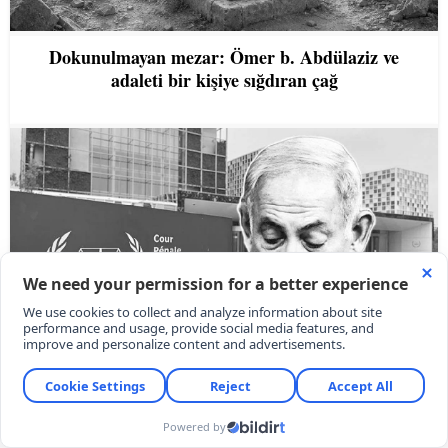
Dokunulmayan mezar: Ömer b. Abdülaziz ve
adaleti bir kişiye sığdıran çağ
Egemenlik mi, dokunulmazlık mı?: ABD’nin
UCM’yi ‘tuğla tuğla sökme’ harekâtı