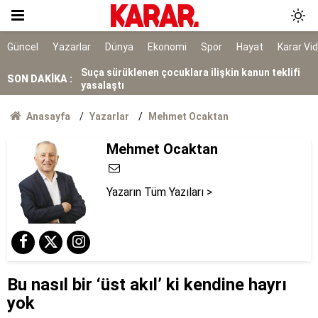
Turhan Çömez hakkında soruşturma
Öğrencilere af düzenlemesi Resmi Gazete'de
Güncel
Yazarlar
Dünya
Ekonomi
Spor
Hayat
Karar Vi
yayımlandı
Suça sürüklenen çocuklara ilişkin kanun teklifi
SON DAKİKA :
yasalaştı
Siyasi hesaplaşmayı ailelere kadar uzatmak
Anasayfa
Yazarlar
Mehmet Ocaktan
acizliktir
Mehmet Ocaktan
NATO’nun 5. maddesiyle aynı
Yazarın Tüm Yazıları >
Bu nasıl bir ‘üst akıl’ ki kendine hayrı
yok