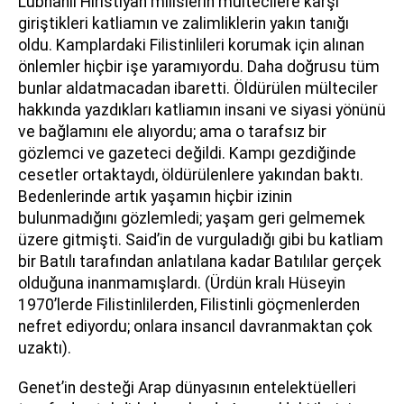
Lübnanlı Hıristiyan milislerin mültecilere karşı
giriştikleri katliamın ve zalimliklerin yakın tanığı
oldu. Kamplardaki Filistinlileri korumak için alınan
önlemler hiçbir işe yaramıyordu. Daha doğrusu tüm
bunlar aldatmacadan ibaretti. Öldürülen mülteciler
hakkında yazdıkları katliamın insani ve siyasi yönünü
ve bağlamını ele alıyordu; ama o tarafsız bir
gözlemci ve gazeteci değildi. Kampı gezdiğinde
cesetler ortaktaydı, öldürülenlere yakından baktı.
Bedenlerinde artık yaşamın hiçbir izinin
bulunmadığını gözlemledi; yaşam geri gelmemek
üzere gitmişti. Said’in de vurguladığı gibi bu katliam
bir Batılı tarafından anlatılana kadar Batılılar gerçek
olduğuna inanmamışlardı. (Ürdün kralı Hüseyin
1970’lerde Filistinlilerden, Filistinli göçmenlerden
nefret ediyordu; onlara insancıl davranmaktan çok
uzaktı).
Genet’in desteği Arap dünyasının entelektüelleri