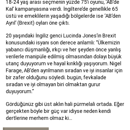
18-24 yaş arası seçmenin yüzde 75’i oyunu, ‘AB’de
Kal’ kampanyasına verdi. İngiltere’de genellikle 65
üstü ve emeklilerin yaşadığı bölgelerde ise ‘AB’den
Ayrıl’ (Brexit) oyları öne çıktı.
20 yaşındaki İngiliz genci Lucinda Jones’in Brexit
konusundaki isyanı son derece anlamlı: “Ülkemizin
yabancı düşmanlığı, ırkçı ve her şeyden önce yanlış
verilerle manipüle edilmiş olmasından dolayı büyük
utanç duyuyorum ve hayal kırıklığı yaşıyorum. Nigel
Farage, AB’den ayrılmanın sıradan ve iyi insanlar için
bir zafer olduğunu söyledi. bugün, fevkalade
sıradan ve iyi olmayan biri olmaktan gurur
duyuyorum.”
Gördüğünüz gibi üst aklın hali pürmelali ortada. Eğer
gerçekten böyle bir güç var idiyse neden kendi
dertlerine merhem olmaz ki...