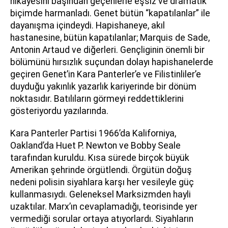
hikayesini başından geçenlerle eşsiz ve dramatik
biçimde harmanladı. Genet bütün “kapatılanlar” ile
dayanışma içindeydi. Hapishaneye, akıl
hastanesine, bütün kapatılanlar; Marquis de Sade,
Antonin Artaud ve diğerleri. Gençliginin önemli bir
bölümünü hırsızlık suçundan dolayı hapishanelerde
geçiren Genet’in Kara Panterler’e ve Filistinliler’e
duyduğu yakınlık yazarlık kariyerinde bir dönüm
noktasıdır. Batılıların görmeyi reddettiklerini
gösteriyordu yazılarında.
Kara Panterler Partisi 1966’da Kaliforniya,
Oakland’da Huet P. Newton ve Bobby Seale
tarafından kuruldu. Kısa sürede birçok büyük
Amerikan şehrinde örgütlendi. Örgütün doğuş
nedeni polisin siyahlara karşı her vesileyle güç
kullanmasıydı. Geleneksel Marksizmden hayli
uzaktılar. Marx’ın cevaplamadığı, teorisinde yer
vermediği sorular ortaya atıyorlardı. Siyahların