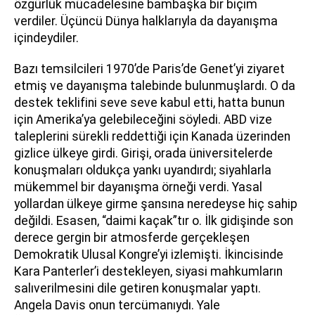
özgürlük mücadelesine bambaşka bir biçim
verdiler. Üçüncü Dünya halklarıyla da dayanışma
içindeydiler.
Bazı temsilcileri 1970’de Paris’de Genet’yi ziyaret
etmiş ve dayanışma talebinde bulunmuşlardı. O da
destek teklifini seve seve kabul etti, hatta bunun
için Amerika’ya gelebileceğini söyledi. ABD vize
taleplerini sürekli reddettiği için Kanada üzerinden
gizlice ülkeye girdi. Girişi, orada üniversitelerde
konuşmaları oldukça yankı uyandırdı; siyahlarla
mükemmel bir dayanışma örneği verdi. Yasal
yollardan ülkeye girme şansına neredeyse hiç sahip
değildi. Esasen, “daimi kaçak”tır o. İlk gidişinde son
derece gergin bir atmosferde gerçekleşen
Demokratik Ulusal Kongre’yi izlemişti. İkincisinde
Kara Panterler’i destekleyen, siyasi mahkumların
salıverilmesini dile getiren konuşmalar yaptı.
Angela Davis onun tercümanıydı. Yale