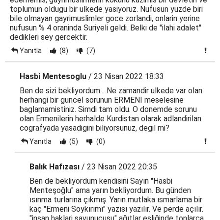
toplumun oldugu bir ulkede yasiyoruz. Nufusun yuzde biri
bile olmayan gayrimuslimler goce zorlandi, onlarin yerine
nufusun % 4 oraninda Suriyeli geldi. Belki de "ilahi adalet"
dedikleri sey gercektir.
Yanıtla
(8)
(7)
Hasbi Mentesoglu
/ 23 Nisan 2022 18:33
Ben de sizi bekliyordum... Ne zamandir ulkede var olan
herhangi bir guncel sorunun ERMENI meselesine
baglamamistiniz. Simdi tam oldu. O donemde sorunu
olan Ermenilerin herhalde Kurdistan olarak adlandirilan
cografyada yasadigini biliyorsunuz, degil mi?
Yanıtla
(5)
(0)
Balık Hafızası
/ 23 Nisan 2022 20:35
Ben de bekliyordum kendisini Sayın "Hasbi
Menteşoğlu" ama yarın bekliyordum. Bu günden
ısınma turlarına çıkmış. Yarın mutlaka ısmarlama bir
kaç "Ermeni Soykırımı" yazısı yazılır. Ve perde açılır.
"insan haklari savunucusu" ağıtlar eşliğinde tonlarca