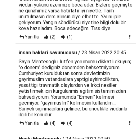
vicdan yükünü üzerimize boca eder. Bizlere geçmişte
ne günahımız varsa hatırlatır iyi niyetle. Tarih
unutulmasın ders alınsın diye elbette. Yarını iple
çekiyorum. Yangın söndürücü niyetine bilgi dolu bir
kova hazırladım. Boca edeceğim. Tıss diye.
Yanıtla
(2)
(1)
insan haklari savunucusu
/ 23 Nisan 2022 20:45
Sayin Mentesoglu, lutfen yorumumu dikkatli okuyun;
"o donem" dediginiz donemden bahsetmiyorum.
Cumhuriyet kurulduktan sonra devletimizin
gayrimuslim vatandaslara yaptigi ayirimciliktan,
yasattigi travmatik olaylardan ve Irkci nesiller
yetistirmek icin kurgulanmis egitim sistemimizden
bahsediyorum. Yorumumda "Ermeni" kelimesi
gecmiyor, "gayrimuslim" kelimesini kullandim....
Suriyeli siginmacilara gelince: bu oncelikle vicdanla
ilgili bir konudur.
Yanıtla
(4)
(4)
Hasbi Mentesoglu
/ 24 Nisan 2022 00:50