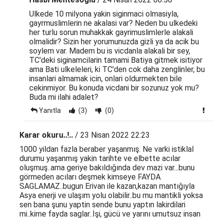
Ulkede 10 milyona yakin siginmaci olmasiyla,
gayrmuslimlerin ne akalasi var? Neden bu ulkedeki
her turlu sorun muhakkak gayrimuslimlerle alakali
olmalidir? Sizin her yorumunuzda gizli ya da acik bu
soylem var. Madem bu is vicdanla alakali bir sey,
TC'deki siginamcilarin tamami Batiya gitmek isitiyor
ama Bati ulkeleleri, ki TC'den cok daha zenglinler, bu
insanlari almamak icin, onlari oldurmekten bile
cekinmiyor. Bu konuda vicdani bir sozunuz yok mu?
Buda mi ilahi adalet?
Yanıtla
(3)
(0)
Karar okuru..!..
/ 23 Nisan 2022 22:23
1000 yildan fazla beraber yaşanmış. Ne varki istiklal
durumu yaşanmış yakin tarihte ve elbette acılar
oluşmuş..ama geriye bakıldığında dev mazi var...bunu
görmeden acıları deşmek kimseye FAYDA
SAGLAMAZ..bugun Erivan ile kazan,kazan mantığıyla
Asya enerji ve ulaşım yolu olabilir..bu mu mantikli yoksa
sen bana şunu yaptin sende bunu yaptın lakirdilari
mi..kime fayda saglar..İşi, gücü ve yarını umutsuz insan