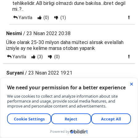
tehlikelidir..AB birligi olmazdı dune bakılsa...ibret degil
mi..?..
Yanıtla
(0)
(1)
Nesimi
/ 23 Nisan 2022 20:38
Ülke olarak 25-30 milyon daha mülteci alırsak evelallah
izniyle ay ne kelime marsa otoban yaparık
Yanıtla
(3)
(0)
Suryani
/ 23 Nisan 2022 19:21
Akılcı ve hakkaniyetli bir yazı. Deşsen 3-4 nesil öncesi
göçmen çıkacak insanların Suriyelilere veryansın
etmesindeki ikiyüzlülük mide bulandırıcı. Suriyeliler de
Boşnaklar, Arnavutlar, Çerkesler, Dağıstanlılar, Çingeneler
gibi asimile olacaklar belli ki. Ülkeye yararları da büyük.
Demografik ve kültürel özellikleri Türklere çok yakın. Suç
oranları düşük. Eğitim seviyeleri benzer.
Yanıtla
(4)
(8)