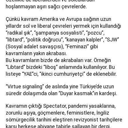
hoşlanmayan aşırı sağcı çevrelerde.
Çünkü kavram Amerika ve Avrupa sağının uzun
yıllardır sol ve liberal çevreleri yermek için kullandığı
“radikal şık”, “şampanya sosyalisti”, “pozcu”,
“libtard”, “politik doğrucu”, “kanayan kalpler”, “SJW”
(Sosyal adalet savaşçısı), “Feminazi” gibi
kavramların yakın akrabası.
Bu kavramların bizde de akrabaları var. Örneğin
“Libtard” bizdeki “liboş” anlamında kullanılıyor. Bu
listeye “YAE”ci, “ikinci cumhuriyetçi” de eklenebilir.
“Virtue signaling” de aslında yine Türkiye’de uzun
süredir dolaşımda olan “Duyar kasmak”ın kardeşi.
Kavramın çıktığı Spectator, pandemi yasaklarına,
zorunlu aşıya, göçmenlere, feministlere, İngiliz
sömürgecilik tarihini eleştiren revizyonist tarihçilere
karşı herkese abiyane tabirle sallayan bir dergi.