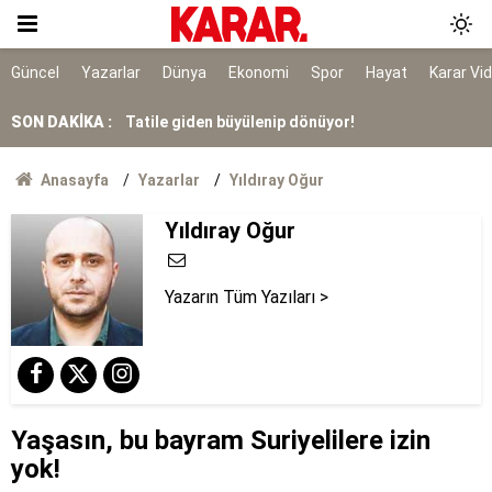
AR-GE'ye 2025'te 253,5 milyar lira harcandı
Kombi kullananlar ve merkezi sistem aboneleri
Güncel
Yazarlar
Dünya
Ekonomi
Spor
Hayat
Karar Vi
dikkat: Faturalarınız kışın yüzde 60 artabilir!
SON DAKİKA :
Tatile giden büyülenip dönüyor!
Feti Yıldız'dan çerçeve yasa açıklaması: 430'un
Anasayfa
Yazarlar
Yıldıray Oğur
üzerinde oyla yasallaşır
Yıldıray Oğur
Nilda'nın hayatını kaybettiği saldırı kamerada
Yazarın Tüm Yazıları >
Yaşasın, bu bayram Suriyelilere izin
yok!