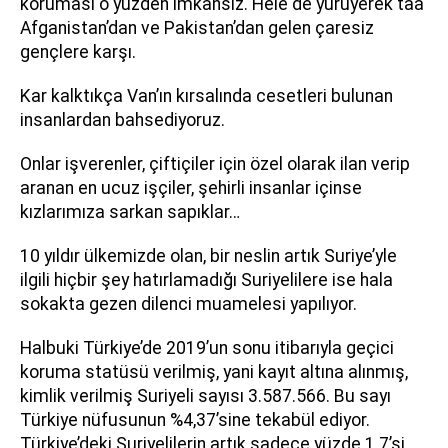
koruması o yüzden imkansız. Hele de yürüyerek taa
Afganistan’dan ve Pakistan’dan gelen çaresiz
gençlere karşı.
Kar kalktıkça Van’ın kırsalında cesetleri bulunan
insanlardan bahsediyoruz.
Onlar işverenler, çiftiçiler için özel olarak ilan verip
aranan en ucuz işçiler, şehirli insanlar içinse
kızlarımıza sarkan sapıklar…
10 yıldır ülkemizde olan, bir neslin artık Suriye’yle
ilgili hiçbir şey hatırlamadığı Suriyelilere ise hala
sokakta gezen dilenci muamelesi yapılıyor.
Halbuki Türkiye’de 2019’un sonu itibarıyla geçici
koruma statüsü verilmiş, yani kayıt altına alınmış,
kimlik verilmiş Suriyeli sayısı 3.587.566. Bu sayı
Türkiye nüfusunun %4,37’sine tekabül ediyor.
Türkiye’deki Suriyelilerin artık sadece yüzde 1.7’si