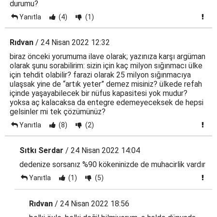
durumu?
Yanıtla
(4)
(1)
Rıdvan
/ 24 Nisan 2022 12:32
biraz önceki yorumuma ilave olarak; yazınıza karşı argüman
olarak şunu sorabilirim: sizin için kaç milyon sığınmacı ülke
için tehdit olabilir? farazi olarak 25 milyon sığınmacıya
ulaşsak yine de “artık yeter” demez misiniz? ülkede refah
içinde yaşayabilecek bir nüfus kapasitesi yok mudur?
yoksa aç kalacaksa da entegre edemeyeceksek de hepsi
gelsinler mi tek çözümünüz?
Yanıtla
(8)
(2)
Sıtkı Serdar
/ 24 Nisan 2022 14:04
dedenize sorsanız %90 kökeninizde de muhacirlik vardır
Yanıtla
(1)
(5)
Rıdvan
/ 24 Nisan 2022 18:56