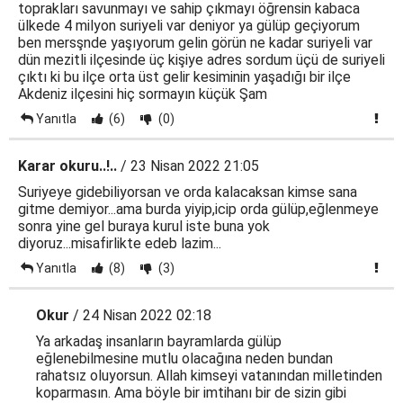
toprakları savunmayı ve sahip çıkmayı öğrensin kabaca
ülkede 4 milyon suriyeli var deniyor ya gülüp geçiyorum
ben mersşnde yaşıyorum gelin görün ne kadar suriyeli var
dün mezitli ilçesinde üç kişiye adres sordum üçü de suriyeli
çıktı ki bu ilçe orta üst gelir kesiminin yaşadığı bir ilçe
Akdeniz ilçesini hiç sormayın küçük Şam
Yanıtla
(6)
(0)
Karar okuru..!..
/ 23 Nisan 2022 21:05
Suriyeye gidebiliyorsan ve orda kalacaksan kimse sana
gitme demiyor...ama burda yiyip,icip orda gülüp,eğlenmeye
sonra yine gel buraya kurul iste buna yok
diyoruz...misafirlikte edeb lazim...
Yanıtla
(8)
(3)
Okur
/ 24 Nisan 2022 02:18
Ya arkadaş insanların bayramlarda gülüp
eğlenebilmesine mutlu olacağına neden bundan
rahatsız oluyorsun. Allah kimseyi vatanından milletinden
koparmasın. Ama böyle bir imtihanı bir de sizin gibi