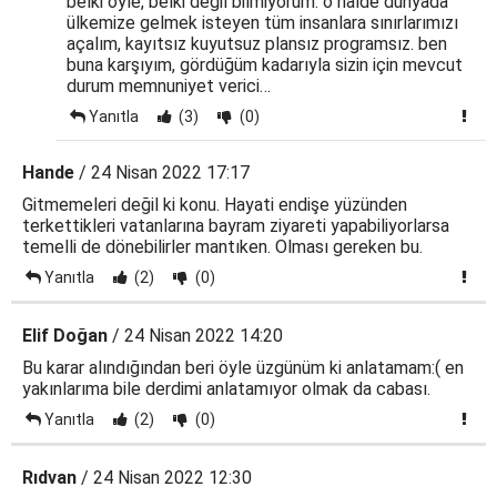
belki öyle, belki değil bilmiyorum. o halde dünyada
ülkemize gelmek isteyen tüm insanlara sınırlarımızı
açalım, kayıtsız kuyutsuz plansız programsız. ben
buna karşıyım, gördüğüm kadarıyla sizin için mevcut
durum memnuniyet verici…
Yanıtla
(3)
(0)
Hande
/ 24 Nisan 2022 17:17
Gitmemeleri değil ki konu. Hayati endişe yüzünden
terkettikleri vatanlarına bayram ziyareti yapabiliyorlarsa
temelli de dönebilirler mantıken. Olması gereken bu.
Yanıtla
(2)
(0)
Elif Doğan
/ 24 Nisan 2022 14:20
Bu karar alındığından beri öyle üzgünüm ki anlatamam:( en
yakınlarıma bile derdimi anlatamıyor olmak da cabası.
Yanıtla
(2)
(0)
Rıdvan
/ 24 Nisan 2022 12:30