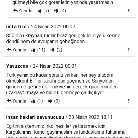
gülmeyi bile çok görenlerin yanında yaşatmasın.
Yanıtla
(7)
(4)
usta trol
/ 24 Nisan 2022 00:07
850 bin ukraynalı, ruslar biraz geri çekildi diye ülkesine
döndü hem de avrupanın göbeğinden.
Yanıtla
(11)
(2)
Yavuzcan
/ 24 Nisan 2022 00:01
Türkiye’nin bu kadar sorunu varken, her şey alabora
olmuşken! Bir ler tarafından göçmen ve Suriyelileri
gündeme getirerek. Türkiye’nin gerçek gündeminden
uzaklaştırmaya ve milleti germeye çalılışılıyor.
Yanıtla
(1)
(0)
insan haklari savunucusu
/ 23 Nisan 2022 18:11
Egitim sistemimiz Irkci nesiller yetistirmek icin
kurgulanmis. Kendi gayrimuslim vatandaslarina tahammul
edememis, gayrimuslimlerin kokunu kazimis bir devletin ve