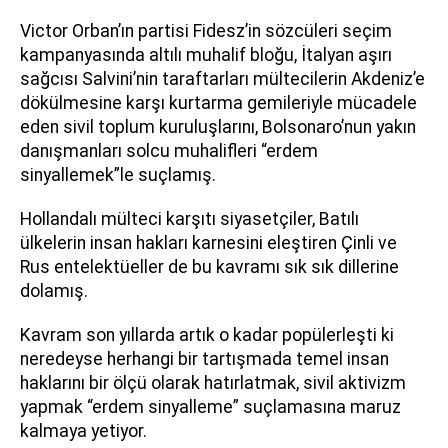
Victor Orban’ın partisi Fidesz’in sözcüleri seçim
kampanyasında altılı muhalif bloğu, İtalyan aşırı
sağcısı Salvini’nin taraftarları mültecilerin Akdeniz’e
dökülmesine karşı kurtarma gemileriyle mücadele
eden sivil toplum kuruluşlarını, Bolsonaro’nun yakın
danışmanları solcu muhalifleri “erdem
sinyallemek”le suçlamış.
Hollandalı mülteci karşıtı siyasetçiler, Batılı
ülkelerin insan hakları karnesini eleştiren Çinli ve
Rus entelektüeller de bu kavramı sık sık dillerine
dolamış.
Kavram son yıllarda artık o kadar popülerleşti ki
neredeyse herhangi bir tartışmada temel insan
haklarını bir ölçü olarak hatırlatmak, sivil aktivizm
yapmak “erdem sinyalleme” suçlamasına maruz
kalmaya yetiyor.