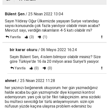
Bülent Şen
/ 25 Nisan 2022 13:04
Sayın Yıldıray Oğur Ülkemizde yaşayan Suriye vatandaşı
sayısı konusunda çok fazla yanılıyor olabilir misin acaba?
Mevcut sayı, verdiğin rakamların 4-5 katı olabilir mi?
Yanıtla
(3)
(1)
bir karar okuru
/ 06 Mayıs 2022 16:24
Sayin Bülent Sen, 4 islem bilmiyor olabilir misiniz? Size
göre Türkiye'de 16 ila 20 milyon arasi Suriye'li yasiyor.
Yanıtla
(0)
(0)
ahmet
/ 25 Nisan 2022 11:28
her yazınızı beğenerek okuyorum. her gün yazmadığınız
halde acaba bu gün yazmışmıdır diye köşenizi kontrol
edemiyorum. yani çok iyi bir fikri takipçinizim. ama sizdeki
bu mülteci seviciliği bir türlü anlayamıyorum. sizin için
nüfusun yüzde kaçına ulaşırsa problem edersiniz bu