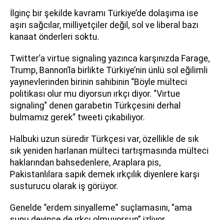
İlginç bir şekilde kavramı Türkiye’de dolaşıma ise
aşırı sağcılar, milliyetçiler değil, sol ve liberal bazı
kanaat önderleri soktu.
Twitter’a virtue signaling yazınca karşınızda Farage,
Trump, Bannon’la birlikte Türkiye’nin ünlü sol eğilimli
yayınevlerinden birinin sahibinin “Böyle mülteci
politikası olur mu diyorsun ırkçı diyor. "Virtue
signaling" denen garabetin Türkçesini derhal
bulmamız gerek” tweeti çıkabiliyor.
Halbuki uzun süredir Türkçesi var, özellikle de sık
sık yeniden harlanan mülteci tartışmasında mülteci
haklarından bahsedenlere, Araplara pis,
Pakistanlılara sapık demek ırkçılık diyenlere karşı
susturucu olarak iş görüyor.
Genelde “erdem sinyalleme” suçlamasını, “ama
şunu deyince de ırkçı olmuyorsun” izliyor.