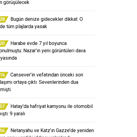
ın görüşülecek
Bugün denize gidecekler dikkat: O
:28
ede tüm plajlarda yasak
Harabe evde 7 yıl boyunca
:20
konulmuştu: Nazar'ın yeni görüntüleri dava
yasında
Cansever’in vefatından önceki son
:16
laşımı ortaya çıktı: Sevenlerinden dua
emişti
Hatay'da hafriyat kamyonu ile otomobil
:57
ıştı: 9 yaralı
Netanyahu ve Katz’ın Gazze’de yeniden
:56