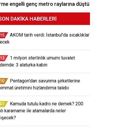
me engelli genç metro raylarına düştü
SON DAKIKA HABERLERI
AKOM tarih verdi: İstanbul'da sıcaklıklar
:15
ecek
1 milyon sterlinlik umumi tuvalet
:13
demde: 3 alaturka kabin
Pentagon’dan savunma şirketlerine
:10
immat üretimini hızlandırma talebi
Kamuda tutulu kadro ne demek? 200
:07
ılı kararname ile atamalarda neler
işecek?