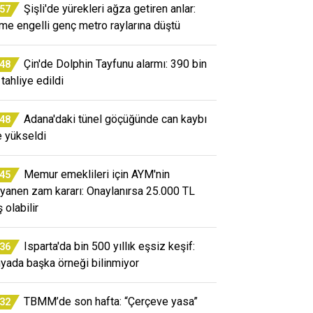
Şişli'de yürekleri ağza getiren anlar:
:57
me engelli genç metro raylarına düştü
Çin'de Dolphin Tayfunu alarmı: 390 bin
:48
 tahliye edildi
Adana'daki tünel göçüğünde can kaybı
:48
e yükseldi
Memur emeklileri için AYM'nin
:45
yanen zam kararı: Onaylanırsa 25.000 TL
ş olabilir
Isparta'da bin 500 yıllık eşsiz keşif:
:36
yada başka örneği bilinmiyor
TBMM’de son hafta: “Çerçeve yasa”
:32