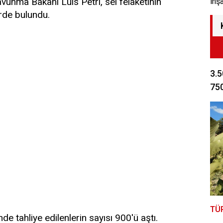
avunma Bakanı Luis Petri, sel felaketinin
inş
rde bulundu.
3.5
750
TÜ
e tahliye edilenlerin sayısı 900'ü aştı.