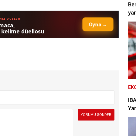
Be
yar
EK
IBA
Yan