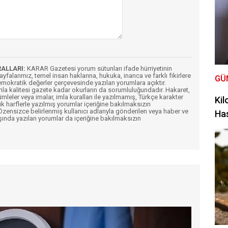
RALLARI:
KARAR Gazetesi yorum sütunları ifade hürriyetinin
Sayfalarımız, temel insan haklarına, hukuka, inanca ve farklı fikirlere
GÜ
mokratik değerler çerçevesinde yazılan yorumlara açıktır.
imla kalitesi gazete kadar okurların da sorumluluğundadır. Hakaret,
ümleler veya imalar, imla kuralları ile yazılmamış, Türkçe karakter
Kil
k harflerle yazılmış yorumlar içeriğine bakılmaksızın
ensizce belirlenmiş kullanıcı adlarıyla gönderilen veya haber ve
Has
şında yazılan yorumlar da içeriğine bakılmaksızın