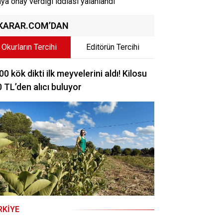
aya onay verdiği iddiası yalanlandı
KARAR.COM’DAN
Okurların Tercihi
Editörün Tercihi
00 kök dikti ilk meyvelerini aldı! Kilosu
 TL’den alıcı buluyor
RKIYE