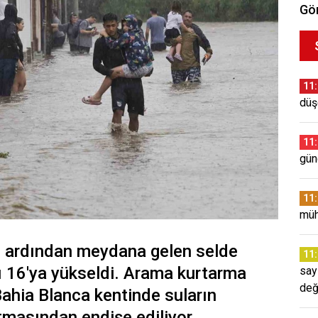
Gör
11
düş
11
gün
11
müh
rın ardından meydana gelen selde
11
ı 16'ya yükseldi. Arama kurtarma
say
değ
Bahia Blanca kentinde suların
tmasından endişe ediliyor.