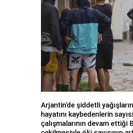
Arjantin'de şiddetli yağışla
hayatını kaybedenlerin sayıs
çalışmalarının devam ettiği 
çekilmesiyle ölü sayısının ar