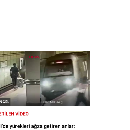
NCEL
ERILEN VIDEO
li'de yürekleri ağza getiren anlar: