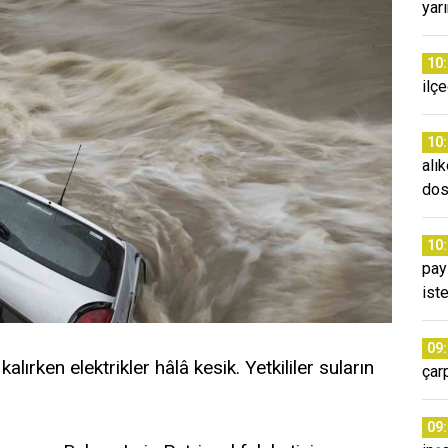
yar
10
ilç
10
alı
dos
10
pay
ist
09
kalırken elektrikler hâlâ kesik. Yetkililer suların
çarp
09