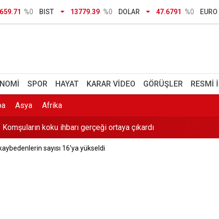
tiren anlar: Görme engelli genç metro raylarına düştü
659.71
%0
BIST
13779.39
%0
DOLAR
47.6791
%0
EURO
eve yasa” yarın görüşülecek
 alıkonulmuştu: Nazar'ın yeni görüntüleri dava dosyasında
di: 4 ay içinde başvuranlar okula dönebilecek
NOMI
SPOR
HAYAT
KARAR VIDEO
GÖRÜŞLER
RESMI 
 Komşuların koku ihbarı gerçeği ortaya çıkardı
pa
Asya
Afrika
riyor
 kaybedenlerin sayısı 16'ya yükseldi
milyonluk ceza: 11 sürücüye ev hapsi verildi
Balkon çöktü, bina tahliye edildi