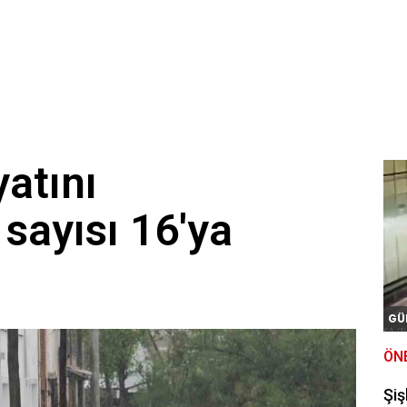
yatını
sayısı 16'ya
GÜ
ÖN
Şiş