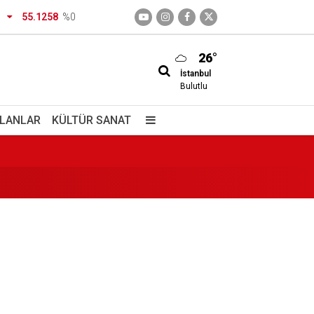
55.1258
%0
26°
İstanbul
Bulutlu
İLANLAR
KÜLTÜR SANAT