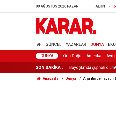
Şişli'de yürekleri ağza ge
09 AĞUSTOS 2026 PAZAR
ALTIN
6
TBMM’de son hafta: “Çerç
Harabe evde 7 yıl boyunca
Öğrenci affı yürürlüğe gir
GÜNCEL
YAZARLAR
DÜNYA
EKO
Beyoğlu'nda şüpheli ölüm!
DÜNYA
Orta Doğu
Amerika
Avru
SON DAKİKA :
YKS tercihleri yarın sona e
Anasayfa
Dünya
Arjantin'de hayatını
Ankara'da drift yapanlara 
İstanbul'da korkutan olay! 