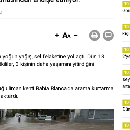
10
Gör
A)
10
kişi
10
yoğun yağış, sel felaketine yol açtı. Dün 13
2'y
kililer, 3 kişinin daha yaşamını yitirdiğini
10
sey
artı
duğu liman kenti Bahia Blanca'da arama kurtarma
 aktardı.
10
Dün
10