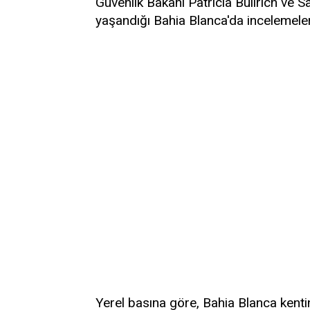
Güvenlik Bakanı Patricia Bullrich ve S
yaşandığı Bahia Blanca'da incelemele
Yerel basına göre, Bahia Blanca kentind