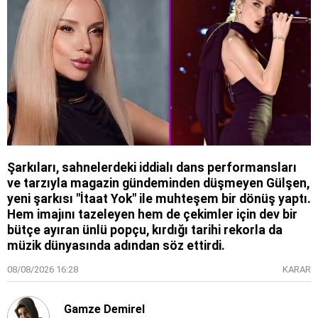
Şarkıları, sahnelerdeki iddialı dans performansları
ve tarzıyla magazin gündeminden düşmeyen Gülşen,
yeni şarkısı "İtaat Yok" ile muhteşem bir dönüş yaptı.
Hem imajını tazeleyen hem de çekimler için dev bir
bütçe ayıran ünlü popçu, kırdığı tarihi rekorla da
müzik dünyasında adından söz ettirdi.
08/08/2026 16:28
KARAR
Gamze Demirel