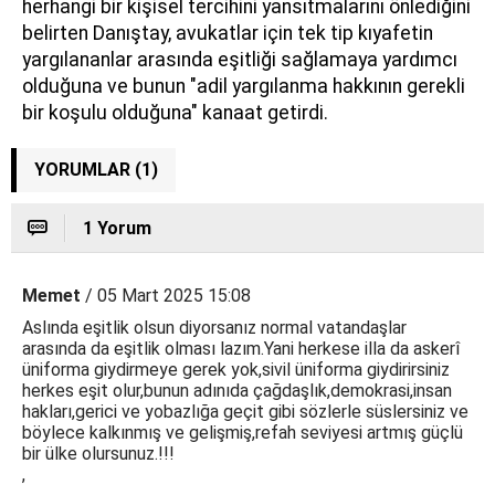
herhangi bir kişisel tercihini yansıtmalarını önlediğini
belirten Danıştay, avukatlar için tek tip kıyafetin
yargılananlar arasında eşitliği sağlamaya yardımcı
olduğuna ve bunun "adil yargılanma hakkının gerekli
bir koşulu olduğuna" kanaat getirdi.
YORUMLAR (1)
1 Yorum
Memet
/ 05 Mart 2025 15:08
Aslında eşitlik olsun diyorsanız normal vatandaşlar
arasında da eşitlik olması lazım.Yani herkese illa da askerî
üniforma giydirmeye gerek yok,sivil üniforma giydirirsiniz
herkes eşit olur,bunun adınıda çağdaşlık,demokrasi,insan
hakları,gerici ve yobazlığa geçit gibi sözlerle süslersiniz ve
böylece kalkınmış ve gelişmiş,refah seviyesi artmış güçlü
bir ülke olursunuz.!!!
,