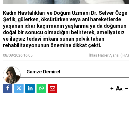
Kadın Hastalıkları ve Doğum Uzmanı Dr. Selver Özge
Şefik, gülerken, öksürürken veya ani hareketlerde
yaşanan idrar kaçırmanın yaşlanma ya da doğumun
doğal bir sonucu olmadığını belirterek, ameliyatsız
ve ilaçsız tedavi imkanı sunan pelvik taban
rehabilitasyonunun önemine dikkat çekti.
08/08/2026 16:05
İhlas Haber Ajansı (IHA)
Gamze Demirel