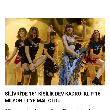
SİLİVRİ'DE 161 KİŞİLİK DEV KADRO: KLİP 16
MİLYON TL'YE MAL OLDU