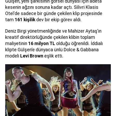
Gülşen, yeni şarkısının görsel dünyası için adeta
kesenin ağzını sonuna kadar açtı. Silivri Klasis
Otel'de sadece bir günde çekilen klip projesinde
tam
161 kişilik
dev bir ekip görev aldı.
Deniz Birgi yönetmenliğinde ve Mahizer Aytaş’ın
kreatif direktörlüğünde çekilen klibin toplam
maliyetinin
16 milyon TL
olduğu öğrenildi. İddialı
klipte Gülşen’e dünyaca ünlü Dolce & Gabbana
modeli
Levi Brown
eşlik etti.