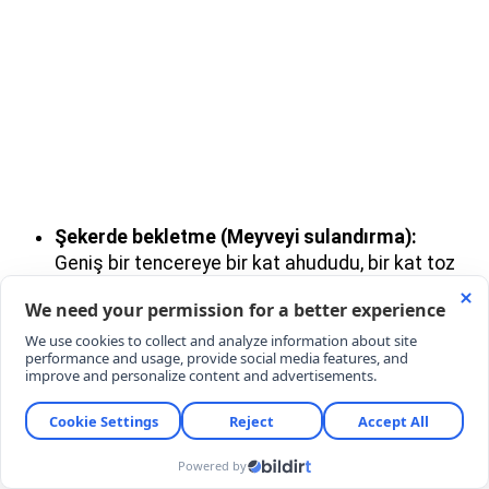
Şekerde bekletme (Meyveyi sulandırma):
Geniş bir tencereye bir kat ahududu, bir kat toz
şeker olacak şekilde malzemeleri dizin.
Tencerenin kapağını kapatıp meyvelerin kendi
suyunu salması için en az 4-5 saat (tercihen bir
gece) bekletin.
Pişirme aşaması:
Kendi suyuyla sulanan
tencereyi orta ateşe alın. Kaynamaya
başlayınca ocağın altını kısın. Çıkan köpükleri