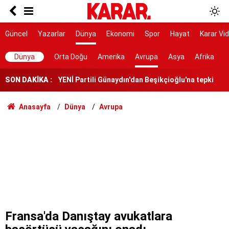
Türkiye'den vize serbestisi için yeni adım
7 gün 7 gece hiç durmadan döndüler
Güncel
Yazarlar
Dünya
Ekonomi
Spor
Hayat
Karar Vi
YENİ Partili Günaydın'dan Beşikçioğlu'na tepki
Dünya
Orta Doğu
Amerika
Avrupa
Asya
Afrika
SON DAKİKA :
Yeni YHT hattı 2028’de hizmete girecek
RTÜK’ten ATV’ye 8 milyon TL ceza
Anasayfa
Dünya
Avrupa
YENİ Parti Manisa İl Başkanı İlksen Özalper
tutuklandı
'Özgürlüğümüz için çerçeve yasaya gerek yok'
Toplarken eziyet, soyarken çile çektiriyor!
Eski milli futbolcu Haluk Erdem hayatını kaybetti
Fransa'da Danıştay avukatlara