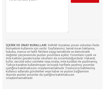
İÇERİK VE ONAY KURALLARI:
KARAR Gazetesi yorum sütunları ifade
hürriyetinin kullanımı için vardır. Sayfalarımız, temel insan haklarına,
hukuka, inanca ve farklı fikirlere saygı temelinde ve demokratik
değerler çerçevesinde yazılan yorumlara açıktır. Yorumların içerik ve
imla kalitesi gazete kadar okurların da sorumluluğundadır. Hakaret,
küfür, rencide edici cümleler veya imalar, imla kuralları ile yazılmamış,
Türkçe karakter kullanılmayan ve büyük harflerle yazılmış yorumlar
içeriğine bakılmaksızın onaylanmamaktadır. Özensizce belirlenmiş
kullanıcı adlarıyla gönderilen veya haber ve yazının bağlamının
dışında yazılan yorumlar da içeriğine bakılmaksızın
onaylanmamaktadır.