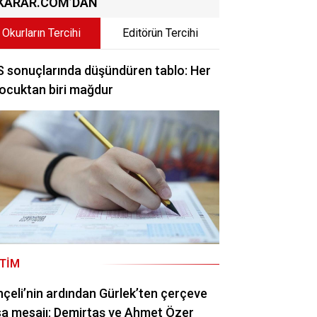
KARAR.COM’DAN
Okurların Tercihi
Editörün Tercihi
 sonuçlarında düşündüren tablo: Her
ocuktan biri mağdur
ITIM
çeli’nin ardından Gürlek’ten çerçeve
a mesajı: Demirtaş ve Ahmet Özer