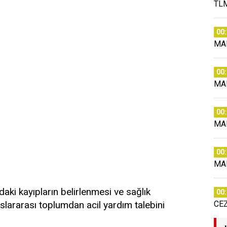
TLM
00
MA
00
MA
00
MA
00
MA
ndaki kayıpların belirlenmesi ve sağlık
00
uslararası toplumdan acil yardım talebini
CE