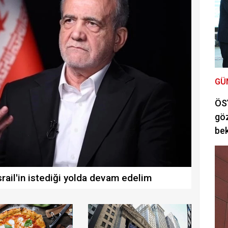
GÜ
ÖSY
göz
bek
srail'in istediği yolda devam edelim