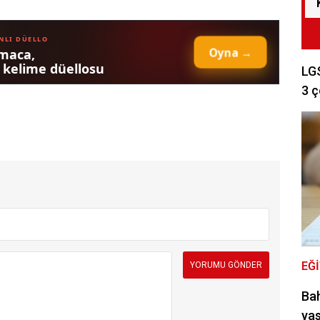
LGS
3 ç
EĞ
Bah
yas