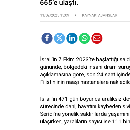
665’e ulaştı.
11/02/2025 15:09
KAYNAK: AJANSLAR
İsrail’in 7 Ekim 2023’te başlattığı sal
gününde, bölgedeki insani dram sürüyo
açıklamasına göre, son 24 saat içinde
Filistinlinin naaşı hastanelere nakledild
İsrail’in 471 gün boyunca aralıksız de
sürecinde dahi, hayatını kaybeden siv
Şeridi’ne yönelik saldırılarda yaşamını y
ulaşırken, yaralıların sayısı ise 111 bi