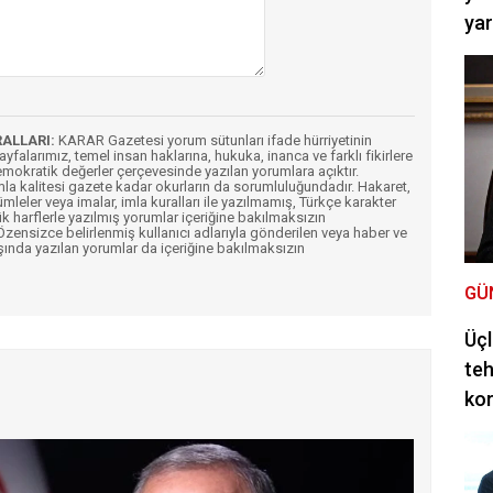
ya
RALLARI:
KARAR Gazetesi yorum sütunları ifade hürriyetinin
Sayfalarımız, temel insan haklarına, hukuka, inanca ve farklı fikirlere
mokratik değerler çerçevesinde yazılan yorumlara açıktır.
imla kalitesi gazete kadar okurların da sorumluluğundadır. Hakaret,
ümleler veya imalar, imla kuralları ile yazılmamış, Türkçe karakter
k harflerle yazılmış yorumlar içeriğine bakılmaksızın
ensizce belirlenmiş kullanıcı adlarıyla gönderilen veya haber ve
şında yazılan yorumlar da içeriğine bakılmaksızın
GÜ
Üçl
teh
ko