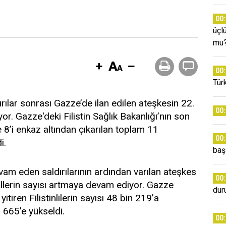
00
üçl
mu
00
Tür
dırılar sonrası Gazze’de ilan edilen ateşkesin 22.
00
r. Gazze'deki Filistin Sağlık Bakanlığı’nın son
 8’i enkaz altından çıkarılan toplam 11
00
i.
baş
vam eden saldırılarının ardından varılan ateşkes
00
illerin sayısı artmaya devam ediyor. Gazze
dur
itiren Filistinlilerin sayısı 48 bin 219’a
n 665’e yükseldi.
00