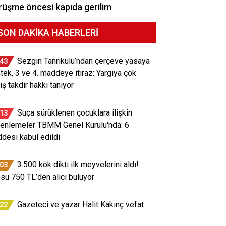
üşme öncesi kapıda gerilim
SON DAKIKA HABERLERI
Sezgin Tanrıkulu’ndan çerçeve yasaya
:43
tek, 3 ve 4. maddeye itiraz: Yargıya çok
iş takdir hakkı tanıyor
Suça sürüklenen çocuklara ilişkin
:13
enlemeler TBMM Genel Kurulu'nda: 6
desi kabul edildi
3.500 kök dikti ilk meyvelerini aldı!
:03
osu 750 TL’den alıcı buluyor
Gazeteci ve yazar Halit Kakınç vefat
:22