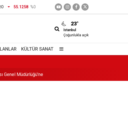
RO
55.1258
%0
23°
İstanbul
Çoğunlukla açık
İLANLAR
KÜLTÜR SANAT
ası Genel Müdürlüğü’ne
a geldi