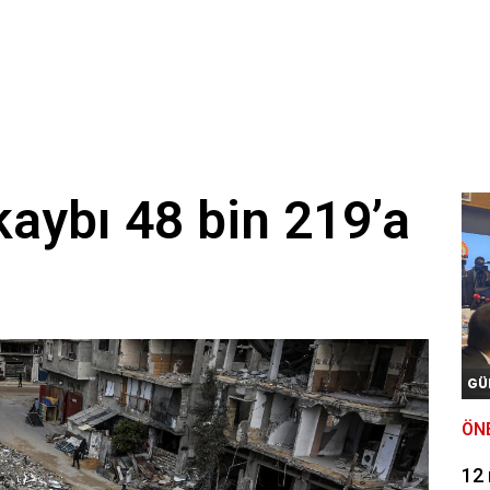
aybı 48 bin 219’a
GÜ
ÖN
12