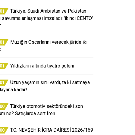
Türkiye, Suudi Arabistan ve Pakistan
:01
ü savunma anlaşması imzaladı: 'İkinci CENTO'
?
Müziğin Oscarlarını verecek jüride iki
:01
k
Yıldızların altında tiyatro şöleni
:01
Uzun yaşamın sırrı vardı, ta ki satmaya
:01
layana kadar!
Türkiye otomotiv sektöründeki son
:00
um ne? Satışlarda sert fren
T.C. NEVŞEHİR İCRA DAİRESİ 2026/169
:00