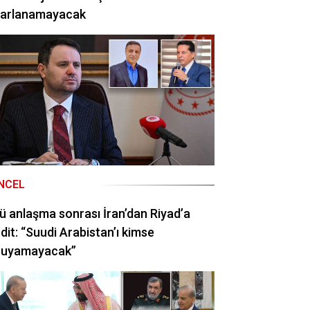
rarlanamayacak
NCEL
ü anlaşma sonrası İran’dan Riyad’a
dit: “Suudi Arabistan’ı kimse
ruyamayacak”