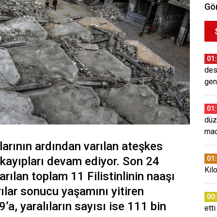
Gör
01
des
gen
01
düz
mad
ılarının ardından varılan ateşkes
kayıpları devam ediyor. Son 24
01
Kil
arılan toplam 11 Filistinlinin naaşı
rılar sonucu yaşamını yitiren
00
19’a, yaralıların sayısı ise 111 bin
etti