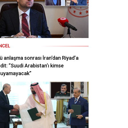
NCEL
ü anlaşma sonrası İran’dan Riyad’a
dit: “Suudi Arabistan’ı kimse
ruyamayacak”