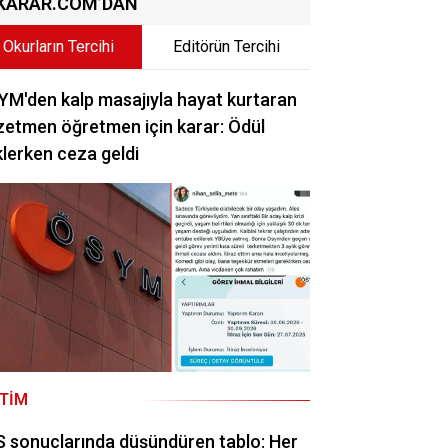
KARAR.COM’DAN
Okurların Tercihi
Editörün Tercihi
M'den kalp masajıyla hayat kurtaran
etmen öğretmen için karar: Ödül
lerken ceza geldi
ITIM
 sonuçlarında düşündüren tablo: Her