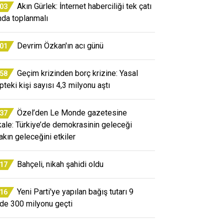
Akın Gürlek: İnternet haberciliği tek çatı
:03
ında toplanmalı
Devrim Özkan'ın acı günü
:01
Geçim krizinden borç krizine: Yasal
:58
pteki kişi sayısı 4,3 milyonu aştı
Özel’den Le Monde gazetesine
:37
ale: Türkiye’de demokrasinin geleceği
fakın geleceğini etkiler
Bahçeli, nikah şahidi oldu
:17
Yeni Parti'ye yapılan bağış tutarı 9
:16
de 300 milyonu geçti