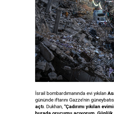
İsrail bombardımanında evi yıkılan
As
gününde iftarını Gazze’nin güneybatı
açtı
. Dukhan,
"Çadırımı yıkılan evim
burada orucumu açıyorum. Günlük t