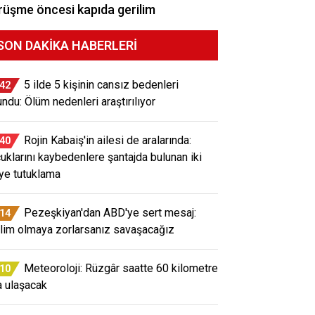
üşme öncesi kapıda gerilim
SON DAKIKA HABERLERI
5 ilde 5 kişinin cansız bedenleri
:42
undu: Ölüm nedenleri araştırılıyor
Rojin Kabaiş'in ailesi de aralarında:
:40
uklarını kaybedenlere şantajda bulunan iki
iye tutuklama
Pezeşkiyan'dan ABD'ye sert mesaj:
:14
lim olmaya zorlarsanız savaşacağız
Meteoroloji: Rüzgâr saatte 60 kilometre
:10
a ulaşacak