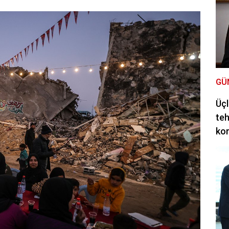
GÜ
Üçl
teh
ko