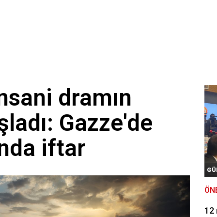
30 bin ton ürün alınıyor! ‘Son yılların en bereketli hasadı’
eve yasaya destek, 3 ve 4. maddeye itiraz: Yargıya çok geniş takd
nsani dramın
şladı: Gazze'de
nda iftar
GÜ
ÖN
12