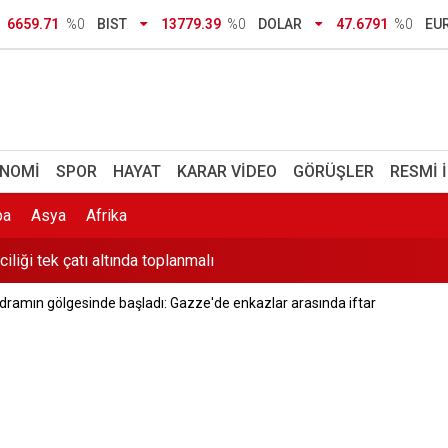
6659.71
%0
BIST
13779.39
%0
DOLAR
47.6791
%0
EU
enleri bulundu: Ölüm nedenleri araştırılıyor
aralarında: Çocuklarını kaybedenlere şantajda bulunan iki kişiye tu
e 60 kilometre hıza ulaşacak
NOMI
SPOR
HAYAT
KARAR VIDEO
GÖRÜŞLER
RESMI 
ciliği tek çatı altında toplanmalı
pa
Asya
Afrika
dramın gölgesinde başladı: Gazze'de enkazlar arasında iftar
ine makale: Türkiye’de demokrasinin geleceği ittifakın geleceği
ş tutarı 9 günde 300 milyonu geçti