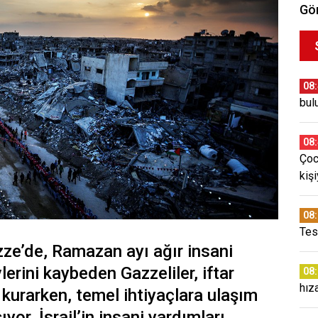
Gör
08
bul
08
Çoc
kiş
08
Tes
Gazze’de, Ramazan ayı ağır insani
vlerini kaybeden Gazzeliler, iftar
08
hız
 kurarken, temel ihtiyaçlara ulaşım
or. İsrail’in insani yardımları