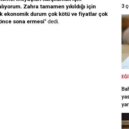
3 ç
lıyorum. Zahra tamamen yıkıldığı için
 ekonomik durum çok kötü ve fiyatlar çok
 önce sona ermesi"
dedi.
EĞ
Bah
yas
ya