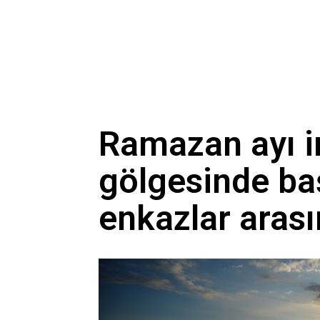
Hasat sabah 5’te başlıyor, 
Sezgin Tanrıkulu’ndan çerç
Ramazan ayı i
gölgesinde ba
enkazlar arası