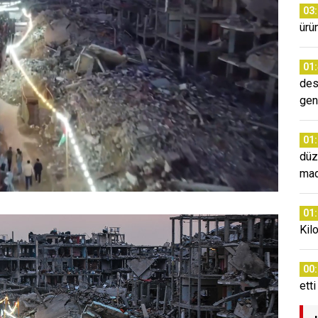
03
ürün
01
des
gen
01
düz
mad
01
Kil
00
etti