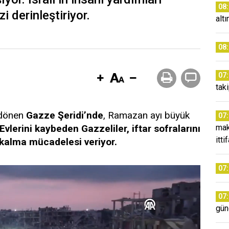
08
i derinleştiriyor.
alt
08
07
taki
e dönen
Gazze Şeridi’nde
, Ramazan ayı büyük
07
Evlerini kaybeden Gazzeliler, iftar sofralarını
mak
itti
 kalma mücadelesi veriyor.
07
07
gün