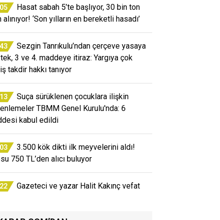
Hasat sabah 5’te başlıyor, 30 bin ton
:05
 alınıyor! ‘Son yılların en bereketli hasadı’
Sezgin Tanrıkulu’ndan çerçeve yasaya
:43
tek, 3 ve 4. maddeye itiraz: Yargıya çok
iş takdir hakkı tanıyor
Suça sürüklenen çocuklara ilişkin
:13
enlemeler TBMM Genel Kurulu'nda: 6
desi kabul edildi
3.500 kök dikti ilk meyvelerini aldı!
:03
osu 750 TL’den alıcı buluyor
Gazeteci ve yazar Halit Kakınç vefat
:22