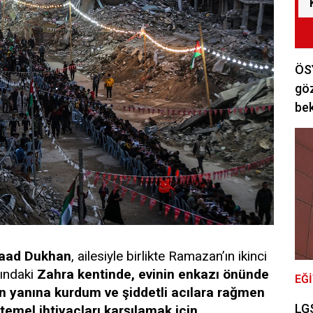
ÖSY
göz
bek
aad Dukhan
, ailesiyle birlikte Ramazan’ın ikinci
sındaki
Zahra kentinde, evinin enkazı önünde
EĞ
in yanına kurdum ve şiddetli acılara rağmen
LGS
emel ihtiyaçları karşılamak için