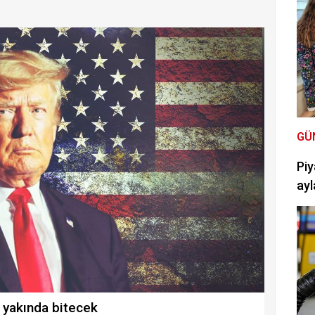
GÜ
Piy
ayl
 yakında bitecek