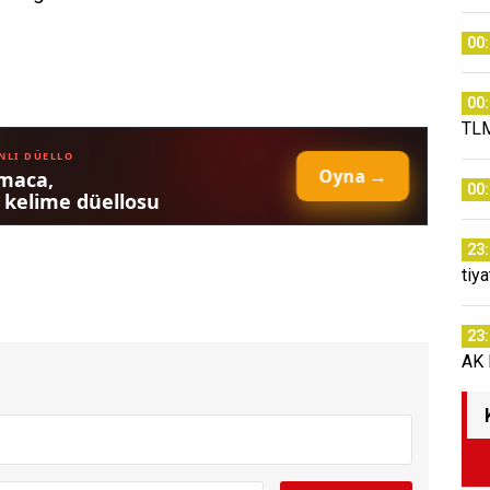
00
00
TLM
00
23
tiy
23
AK P