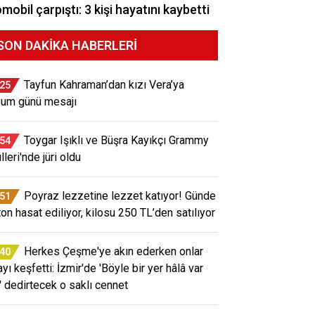
mobil çarpıştı: 3 kişi hayatını kaybetti
SON DAKIKA HABERLERI
Tayfun Kahraman’dan kızı Vera’ya
:25
um günü mesajı
Toygar Işıklı ve Büşra Kayıkçı Grammy
:54
leri'nde jüri oldu
Poyraz lezzetine lezzet katıyor! Günde
:51
ton hasat ediliyor, kilosu 250 TL’den satılıyor
Herkes Çeşme'ye akın ederken onlar
:40
yı keşfetti: İzmir'de 'Böyle bir yer hâlâ var
' dedirtecek o saklı cennet