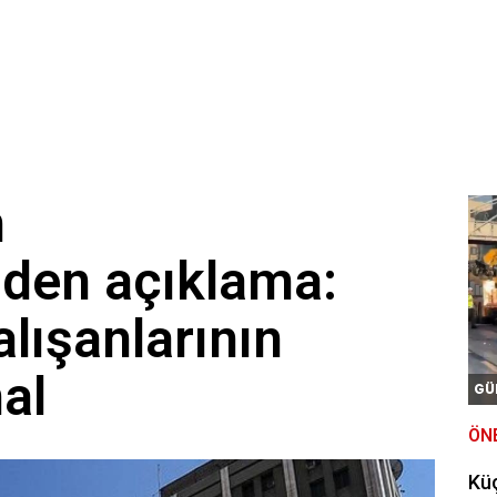
m
nden açıklama:
alışanlarının
al
GÜ
ÖN
Kü