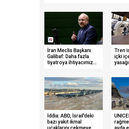
İran Meclis Başkanı
Tren i
Galibaf: Daha fazla
içki iç
tiyatroya ihtiyacımız
yasağı
yok
İddia: ABD, İsrail'deki
UNICE
bazı yakıt ikmal
rağme
uçaklarını çekmeye
ayda 