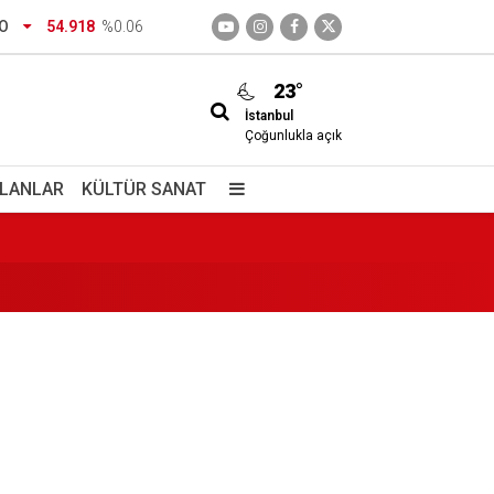
dirtecek o saklı cennet
O
54.918
%0.06
23°
İstanbul
Çoğunlukla açık
İLANLAR
KÜLTÜR SANAT
izimdir
giç içiyorlar