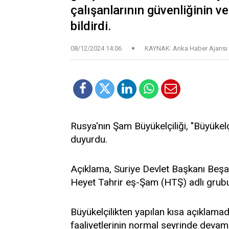
çalışanlarının güvenliğinin v
bildirdi.
08/12/2024 14:06
KAYNAK: Anka Haber Ajansı
Rusya'nın Şam Büyükelçiliği, "Büyükelç
duyurdu.
Açıklama, Suriye Devlet Başkanı Beşar
Heyet Tahrir eş-Şam (HTŞ) adlı grubu
Büyükelçilikten yapılan kısa açıklama
faaliyetlerinin normal seyrinde devam et