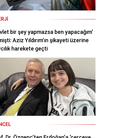
ERJI
vlet bir şey yapmazsa ben yapacağım'
işti: Aziz Yıldırım'ın şikayeti üzerine
cılık harekete geçti
NCEL
f. Dr. Özgenç’ten Erdoğan’a ‘çerçeve