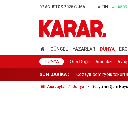
Herkes Çeşme'ye akın ederk
07 AĞUSTOS 2026 CUMA
ALTIN
6503
Dalgıçlar bile işin içindey
SONAR anketinde Yeni Parti 
Tahliye edilen Çaykara’dan
GÜNCEL
YAZARLAR
DÜNYA
EKO
Cezayir demiryolu tekeri 
DÜNYA
Orta Doğu
Amerika
Avru
SON DAKİKA :
Günaydın YENİ Parti Artvin
Anasayfa
Dünya
Rusya'nın Şam Büyüke
Çerçeve yasa sonrası Diyan
Dışarıda nefes alınamıyor