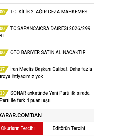
T.C. KİLİS 2. AĞIR CEZA MAHKEMESİ
:00
T.C.SAPANCAİCRA DAİRESİ 2026/299
:00
T.
OTO BARİYER SATIN ALINACAKTIR
:00
İran Meclis Başkanı Galibaf: Daha fazla
:37
atroya ihtiyacımız yok
SONAR anketinde Yeni Parti ilk sırada:
:33
arti ile fark 4 puanı aştı
KARAR.COM’DAN
Okurların Tercihi
Editörün Tercihi