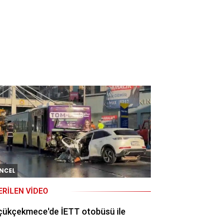
NCEL
ERILEN VIDEO
çükçekmece'de İETT otobüsü ile