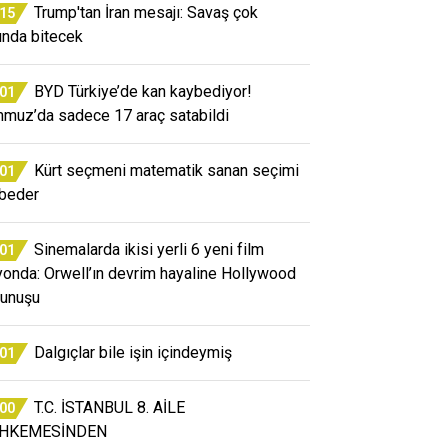
Trump'tan İran mesajı: Savaş çok
:15
ında bitecek
BYD Türkiye’de kan kaybediyor!
:01
muz’da sadece 17 araç satabildi
Kürt seçmeni matematik sanan seçimi
:01
beder
Sinemalarda ikisi yerli 6 yeni film
:01
yonda: Orwell’ın devrim hayaline Hollywood
unuşu
Dalgıçlar bile işin içindeymiş
:01
T.C. İSTANBUL 8. AİLE
:00
HKEMESİNDEN