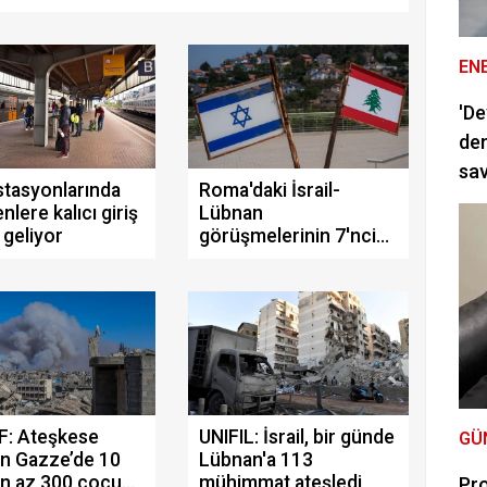
EN
'De
dem
sav
stasyonlarında
Roma'daki İsrail-
enlere kalıcı giriş
Lübnan
 geliyor
görüşmelerinin 7'nci
turu tamamlandı
F: Ateşkese
UNIFIL: İsrail, bir günde
GÜ
n Gazze’de 10
Lübnan'a 113
en az 300 çocuk
mühimmat ateşledi
Pro