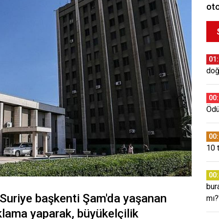
oto
01
doğ
00
Ödül
00
10 
00
bura
 Suriye başkenti Şam'da yaşanan
mı?
klama yaparak, büyükelçilik