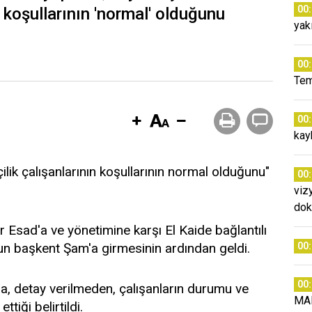
00
e koşullarının 'normal' olduğunu
yak
00
Tem
00
kay
ilik çalışanlarının koşullarının normal olduğunu"
00
viz
dok
 Esad'a ve yönetimine karşı El Kaide bağlantılı
n başkent Şam'a girmesinin ardından geldi.
00
00
da, detay verilmeden, çalışanların durumu ve
MA
tiği belirtildi.