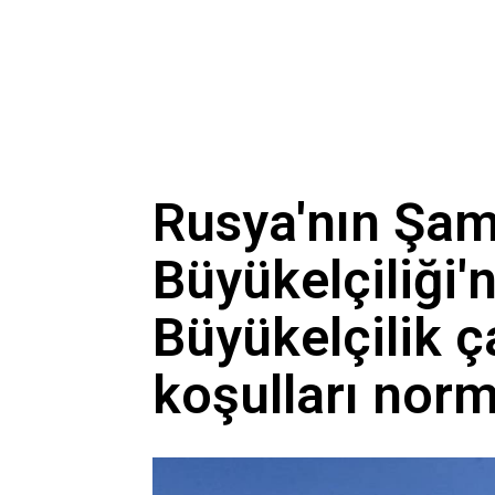
Rusya'nın Şa
Büyükelçiliği'
Büyükelçilik ç
koşulları norm