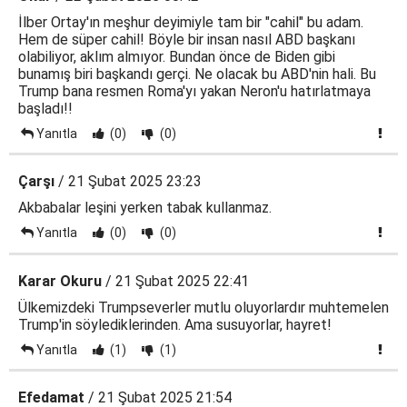
İlber Ortay'ın meşhur deyimiyle tam bir "cahil" bu adam.
Hem de süper cahil! Böyle bir insan nasıl ABD başkanı
olabiliyor, aklım almıyor. Bundan önce de Biden gibi
bunamış biri başkandı gerçi. Ne olacak bu ABD'nin hali. Bu
Trump bana resmen Roma'yı yakan Neron'u hatırlatmaya
başladı!!
Yanıtla
(0)
(0)
Çarşı
/ 21 Şubat 2025 23:23
Akbabalar leşini yerken tabak kullanmaz.
Yanıtla
(0)
(0)
Karar Okuru
/ 21 Şubat 2025 22:41
Ülkemizdeki Trumpseverler mutlu oluyorlardır muhtemelen
Trump'in söylediklerinden. Ama susuyorlar, hayret!
Yanıtla
(1)
(1)
Efedamat
/ 21 Şubat 2025 21:54