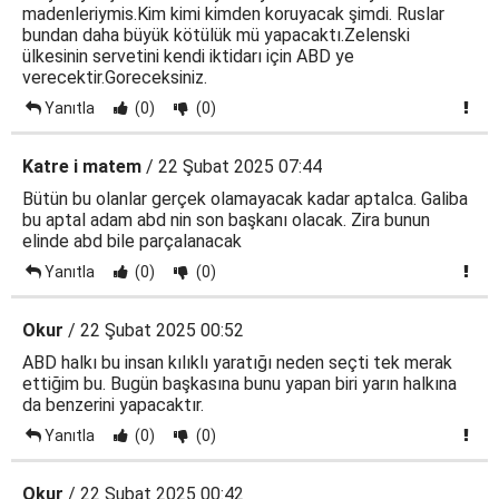
madenleriymis.Kim kimi kimden koruyacak şimdi. Ruslar
bundan daha büyük kötülük mü yapacaktı.Zelenski
ülkesinin servetini kendi iktidarı için ABD ye
verecektir.Goreceksiniz.
Yanıtla
(0)
(0)
Katre i matem
/ 22 Şubat 2025 07:44
Bütün bu olanlar gerçek olamayacak kadar aptalca. Galiba
bu aptal adam abd nin son başkanı olacak. Zira bunun
elinde abd bile parçalanacak
Yanıtla
(0)
(0)
Okur
/ 22 Şubat 2025 00:52
ABD halkı bu insan kılıklı yaratığı neden seçti tek merak
ettiğim bu. Bugün başkasına bunu yapan biri yarın halkına
da benzerini yapacaktır.
Yanıtla
(0)
(0)
Okur
/ 22 Şubat 2025 00:42