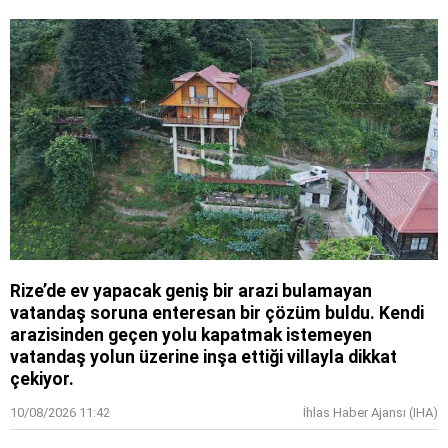
Rize’de ev yapacak geniş bir arazi bulamayan
vatandaş soruna enteresan bir çözüm buldu. Kendi
arazisinden geçen yolu kapatmak istemeyen
vatandaş yolun üzerine inşa ettiği villayla dikkat
çekiyor.
10/08/2026 11:42
İhlas Haber Ajansı (IHA)