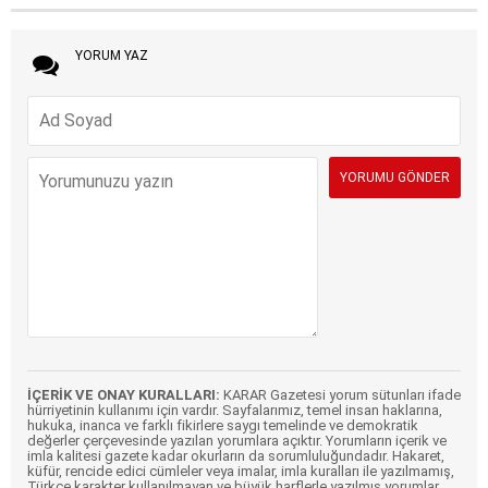
YORUM YAZ
İÇERİK VE ONAY KURALLARI:
KARAR Gazetesi yorum sütunları ifade
hürriyetinin kullanımı için vardır. Sayfalarımız, temel insan haklarına,
hukuka, inanca ve farklı fikirlere saygı temelinde ve demokratik
değerler çerçevesinde yazılan yorumlara açıktır. Yorumların içerik ve
imla kalitesi gazete kadar okurların da sorumluluğundadır. Hakaret,
küfür, rencide edici cümleler veya imalar, imla kuralları ile yazılmamış,
Türkçe karakter kullanılmayan ve büyük harflerle yazılmış yorumlar