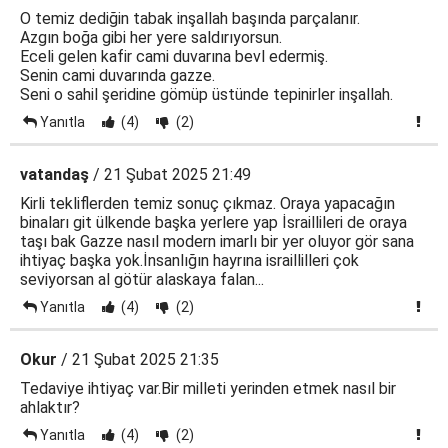
O temiz dediğin tabak inşallah başında parçalanır.
Azgın boğa gibi her yere saldırıyorsun.
Eceli gelen kafir cami duvarına bevl edermiş.
Senin cami duvarında gazze.
Seni o sahil şeridine gömüp üstünde tepinirler inşallah.
Yanıtla
(4)
(2)
vatandaş
/ 21 Şubat 2025 21:49
Kirli tekliflerden temiz sonuç çıkmaz. Oraya yapacağın
binaları git ülkende başka yerlere yap İsraillileri de oraya
taşı bak Gazze nasıl modern imarlı bir yer oluyor gör sana
ihtiyaç başka yok.İnsanlığın hayrına israillilleri çok
seviyorsan al götür alaskaya falan...
Yanıtla
(4)
(2)
Okur
/ 21 Şubat 2025 21:35
Tedaviye ihtiyaç var.Bir milleti yerinden etmek nasıl bir
ahlaktır?
Yanıtla
(4)
(2)