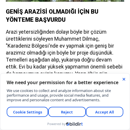
GENİŞ ARAZİSİ OLMADIĞI İÇİN BU
YÖNTEME BAŞVURDU
Arazi yetersizliğinden dolayı böyle bir çözüm
ürettiklerini söyleyen Muhammet Dilmaç,
"Karadeniz Bölgesi'nde ev yapmak için geniş bir
arazimiz olmadığı için böyle bir proje düşündük.
Temelleri aşağıdan alıp, yukarıya doğru devam
ettik. Evi bu kadar yüksek yapmamın önemli sebebi
de komşumun evinin konumu. Yarın öbür gün
komşum da ev yapmak isterse beton mikserleri
altından rahatça geçebilsin diye yapıyı 4 metre 40
santime kadar yükselttik. Arazinin eğiminden dolayı
6 kolonun yüksekliği 7,5 metreyi buluyor. Evin üst
katı 100 metrekare. Şu andaki haliyle evin altından
rahatlıkla mikser kamyonu geçebiliyor. Boş
zamanlarımı değerlendirerek bu evi inşa ettim" diye
konuştu.