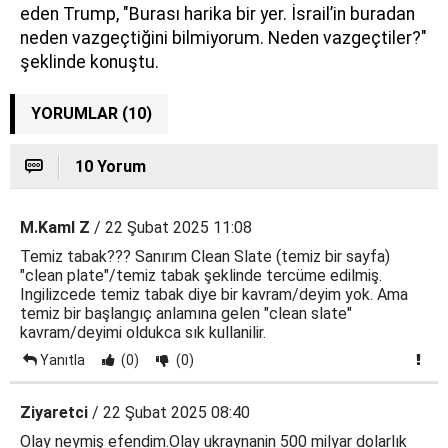
eden Trump, "Burası harika bir yer. İsrail’in buradan
neden vazgeçtiğini bilmiyorum. Neden vazgeçtiler?"
şeklinde konuştu.
YORUMLAR (10)
10 Yorum
M.Kaml Z
/ 22 Şubat 2025 11:08
Temiz tabak??? Sanırım Clean Slate (temiz bir sayfa)
"clean plate"/temiz tabak şeklinde tercüme edilmiş.
Ingilizcede temiz tabak diye bir kavram/deyim yok. Ama
temiz bir başlangıç anlamına gelen "clean slate"
kavram/deyimi oldukca sık kullanilir.
Yanıtla
(0)
(0)
Ziyaretci
/ 22 Şubat 2025 08:40
Olay neymiş efendim.Olay ukraynanin 500 milyar dolarlık