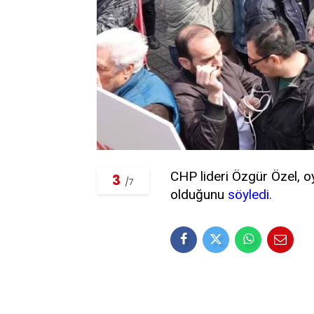
CHP lideri Özgür Özel, oy
3
/7
olduğunu
söyledi.