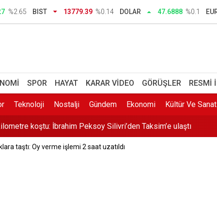
lik soruşturma: 12 kişiye tutuklama talebi
27
%2.65
BIST
13779.39
%0.14
DOLAR
47.6888
%0.1
EU
iler yakalandı
e öğrencisi önce dedesi ve babaannesini, sonra okuldaki 5 öğretm
den cemaatle namaz
NOMI
SPOR
HAYAT
KARAR VIDEO
GÖRÜŞLER
RESMI 
ilometre koştu: İbrahim Peksoy Silivri’den Taksim’e ulaştı
or
Teknoloji
Nostalji
Gündem
Ekonomi
Kültür Ve Sanat
esi geçen yıla göre 11 santimetre yükseldi
ara taştı: Oy verme işlemi 2 saat uzatıldı
ılar İstanbul’da buluşacak: iGeo 2026 için geri sayım başladı
uklara mutluluk dolu buluşma