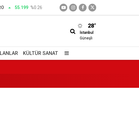
RO
55.199
%0.26
28°
İstanbul
enini katletti
Güneşli
İLANLAR
KÜLTÜR SANAT