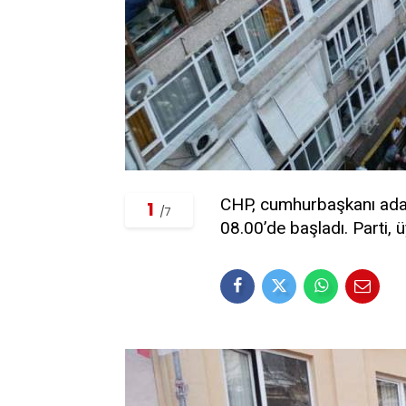
CHP, cumhurbaşkanı ada
1
/7
08.00’de başladı. Parti, 