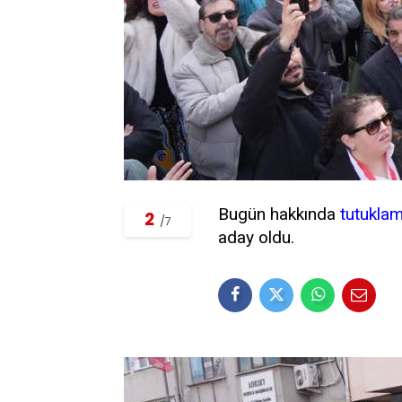
Bugün hakkında
tutuklam
2
/7
aday oldu.