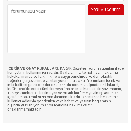
İÇERİK VE ONAY KURALLARI:
KARAR Gazetesi yorum sütunları ifade
hürriyetinin kullanımı için vardır. Sayfalarımız, temel insan haklarına,
hukuka, inanca ve farklı fikirlere saygı temelinde ve demokratik
değerler çerçevesinde yazılan yorumlara açıktır. Yorumların içerik ve
imla kalitesi gazete kadar okurların da sorumluluğundadır. Hakaret,
küfür, rencide edici cümleler veya imalar, imla kuralları ile yazılmamış,
Türkçe karakter kullanılmayan ve büyük harflerle yazılmış yorumlar
içeriğine bakılmaksızın onaylanmamaktadır. Özensizce belirlenmiş
kullanıcı adlarıyla gönderilen veya haber ve yazının bağlamının
dışında yazılan yorumlar da içeriğine bakılmaksızın
onaylanmamaktadır.