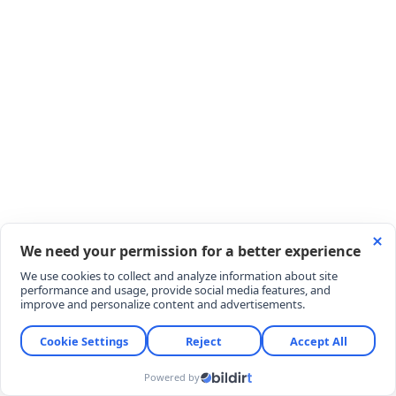
İlk aşamada (Düşük riskli yöntemler):
Manuel
terapi, fasiyal gevşetme ve uygun vakalarda
nöral terapi ile proloterapi uygulamaları.