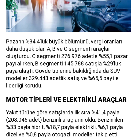
Pazarın %84.4’lük büyük bölümünü, vergi oranları
daha düşük olan A, B ve C segmenti araçlar
oluşturdu. C segmenti 276.976 adetle %55,1 pazar
payı alırken, B segmenti 145.788 satışla %29’luk
paya ulaştı. Gövde tiplerine bakıldığında da SUV
modeller 329.443 adetlik satış ve %65,5 pay ile
liderliği korudu.
MOTOR TİPLERİ VE ELEKTRİKLİ ARAÇLAR
Yakıt türüne göre satışlarda ilk sıra %41,4 payla
(208.046 adet) benzinli araçların oldu. Benzinlileri
%33 payla hibrit, %18,7 payla elektrikli, %6,1 payla
dizel ve %0,8 payla otogazlı modeller takip etti.