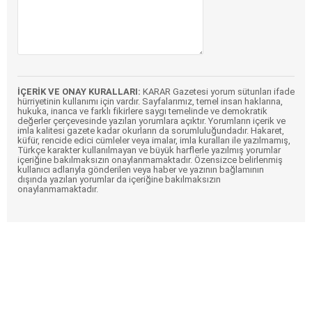
İÇERİK VE ONAY KURALLARI:
KARAR Gazetesi yorum sütunları ifade
hürriyetinin kullanımı için vardır. Sayfalarımız, temel insan haklarına,
hukuka, inanca ve farklı fikirlere saygı temelinde ve demokratik
değerler çerçevesinde yazılan yorumlara açıktır. Yorumların içerik ve
imla kalitesi gazete kadar okurların da sorumluluğundadır. Hakaret,
küfür, rencide edici cümleler veya imalar, imla kuralları ile yazılmamış,
Türkçe karakter kullanılmayan ve büyük harflerle yazılmış yorumlar
içeriğine bakılmaksızın onaylanmamaktadır. Özensizce belirlenmiş
kullanıcı adlarıyla gönderilen veya haber ve yazının bağlamının
dışında yazılan yorumlar da içeriğine bakılmaksızın
onaylanmamaktadır.