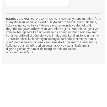
İÇERİK VE ONAY KURALLARI:
KARAR Gazetesi yorum sütunları ifade
hürriyetinin kullanımı için vardır. Sayfalarımız, temel insan haklarına,
hukuka, inanca ve farklı fikirlere saygı temelinde ve demokratik
değerler çerçevesinde yazılan yorumlara açıktır. Yorumların içerik ve
imla kalitesi gazete kadar okurların da sorumluluğundadır. Hakaret,
küfür, rencide edici cümleler veya imalar, imla kuralları ile yazılmamış,
Türkçe karakter kullanılmayan ve büyük harflerle yazılmış yorumlar
içeriğine bakılmaksızın onaylanmamaktadır. Özensizce belirlenmiş
kullanıcı adlarıyla gönderilen veya haber ve yazının bağlamının
dışında yazılan yorumlar da içeriğine bakılmaksızın
onaylanmamaktadır.