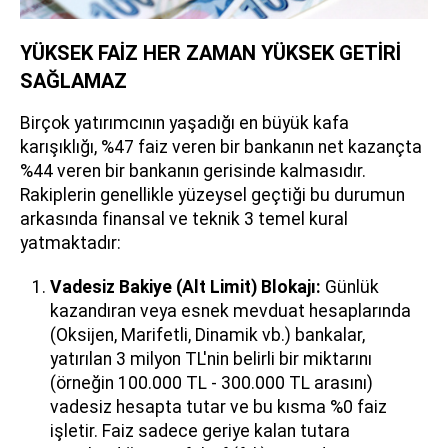
YÜKSEK FAİZ HER ZAMAN YÜKSEK GETİRİ
SAĞLAMAZ
Birçok yatırımcının yaşadığı en büyük kafa
karışıklığı, %47 faiz veren bir bankanın net kazançta
%44 veren bir bankanın gerisinde kalmasıdır.
Rakiplerin genellikle yüzeysel geçtiği bu durumun
arkasında finansal ve teknik 3 temel kural
yatmaktadır:
Vadesiz Bakiye (Alt Limit) Blokajı:
Günlük
kazandıran veya esnek mevduat hesaplarında
(Oksijen, Marifetli, Dinamik vb.) bankalar,
yatırılan 3 milyon TL'nin belirli bir miktarını
(örneğin 100.000 TL - 300.000 TL arasını)
vadesiz hesapta tutar ve bu kısma %0 faiz
işletir. Faiz sadece geriye kalan tutara