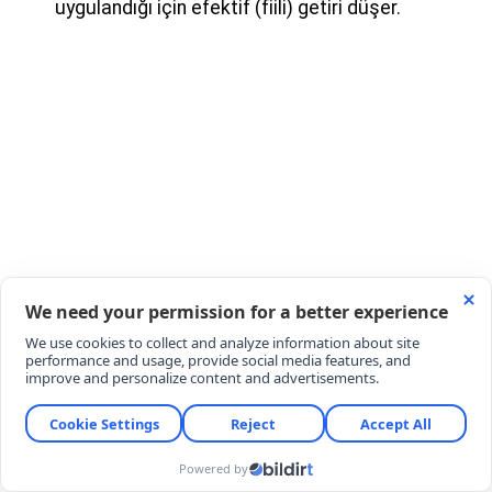
uygulandığı için efektif (fiili) getiri düşer.
Stopaj ve Ürün Türü Farkı:
Bonolar (N Kolay
gibi) ile standart mevduat hesaplarının veya
katılım bankalarının kâr payı havuzlarının