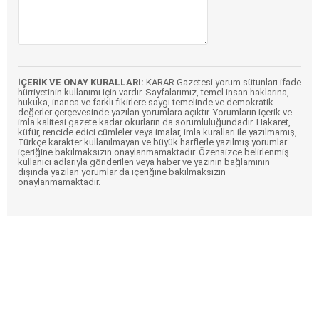
İÇERİK VE ONAY KURALLARI:
KARAR Gazetesi yorum sütunları ifade
hürriyetinin kullanımı için vardır. Sayfalarımız, temel insan haklarına,
hukuka, inanca ve farklı fikirlere saygı temelinde ve demokratik
değerler çerçevesinde yazılan yorumlara açıktır. Yorumların içerik ve
imla kalitesi gazete kadar okurların da sorumluluğundadır. Hakaret,
küfür, rencide edici cümleler veya imalar, imla kuralları ile yazılmamış,
Türkçe karakter kullanılmayan ve büyük harflerle yazılmış yorumlar
içeriğine bakılmaksızın onaylanmamaktadır. Özensizce belirlenmiş
kullanıcı adlarıyla gönderilen veya haber ve yazının bağlamının
dışında yazılan yorumlar da içeriğine bakılmaksızın
onaylanmamaktadır.