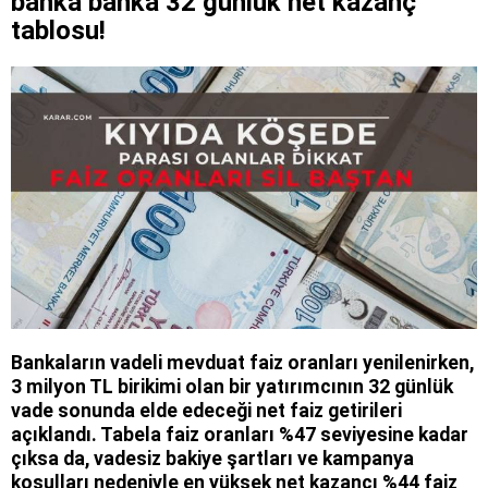
banka banka 32 günlük net kazanç
tablosu!
Bankaların vadeli mevduat faiz oranları yenilenirken,
3 milyon TL birikimi olan bir yatırımcının 32 günlük
vade sonunda elde edeceği net faiz getirileri
açıklandı. Tabela faiz oranları %47 seviyesine kadar
çıksa da, vadesiz bakiye şartları ve kampanya
koşulları nedeniyle en yüksek net kazancı %44 faiz