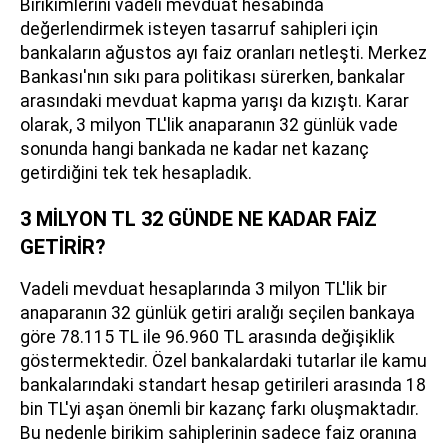
Birikimlerini vadeli mevduat hesabında
değerlendirmek isteyen tasarruf sahipleri için
bankaların ağustos ayı faiz oranları netleşti. Merkez
Bankası'nın sıkı para politikası sürerken, bankalar
arasındaki mevduat kapma yarışı da kızıştı. Karar
olarak, 3 milyon TL'lik anaparanın 32 günlük vade
sonunda hangi bankada ne kadar net kazanç
getirdiğini tek tek hesapladık.
3 MİLYON TL 32 GÜNDE NE KADAR FAİZ
GETİRİR?
Vadeli mevduat hesaplarında 3 milyon TL'lik bir
anaparanın 32 günlük getiri aralığı seçilen bankaya
göre 78.115 TL ile 96.960 TL arasında değişiklik
göstermektedir. Özel bankalardaki tutarlar ile kamu
bankalarındaki standart hesap getirileri arasında 18
bin TL'yi aşan önemli bir kazanç farkı oluşmaktadır.
Bu nedenle birikim sahiplerinin sadece faiz oranına