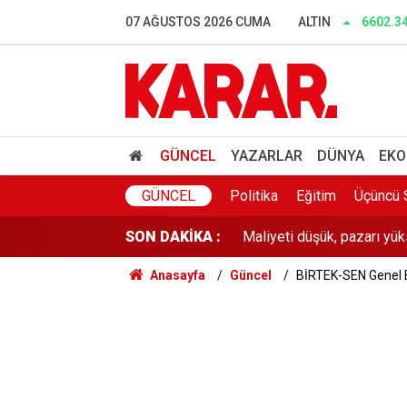
Mahkemeden Ahbap Derneğ
07 AĞUSTOS 2026 CUMA
ALTIN
6602.3
Üniversite kayıtları ne za
Göç yolundaki 52 leylek el
Menderes Belediyesi soru
GÜNCEL
YAZARLAR
DÜNYA
EKO
'Garantili vize' vaatlerine
GÜNCEL
Politika
Eğitim
Üçüncü 
SON DAKİKA :
Maliyeti düşük, pazarı yük
Anasayfa
Güncel
BİRTEK-SEN Genel B
YENİ Parti’ye YSK’da temsil
30 ilde IŞİD operasyonu: 