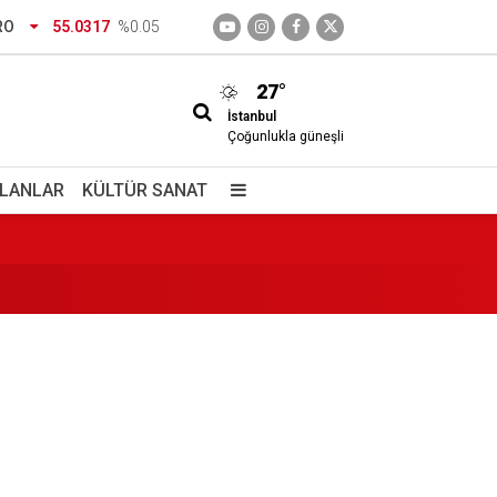
RO
55.0317
%0.05
rsite kaydı için istenen belgeler
27°
İstanbul
Çoğunlukla güneşli
İLANLAR
KÜLTÜR SANAT