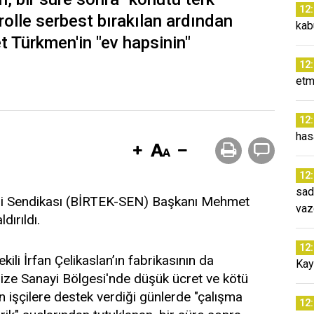
12
rolle serbest bırakılan ardından
kab
Türkmen'in "ev hapsinin"
12
etm
12
has
12
sad
leri Sendikası (BİRTEK-SEN) Başkanı Mehmet
vaz
dırıldı.
12
ili İrfan Çelikaslan’ın fabrikasının da
Kay
ze Sanayi Bölgesi'nde düşük ücret ve kötü
n işçilere destek verdiği günlerde "çalışma
12