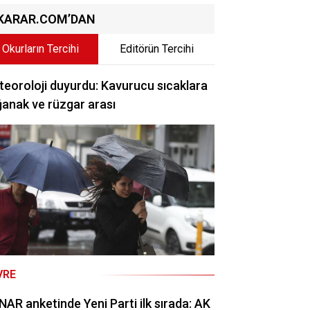
KARAR.COM’DAN
Okurların Tercihi
Editörün Tercihi
eoroloji duyurdu: Kavurucu sıcaklara
anak ve rüzgar arası
VRE
AR anketinde Yeni Parti ilk sırada: AK