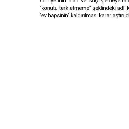
hürriyetinin ihlali" ve "suç işlemeye t
"konutu terk etmeme" şeklindeki adli 
"ev hapsinin" kaldırılması kararlaştırıldı