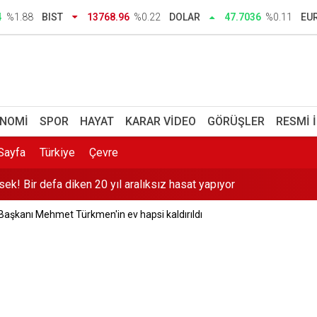
i kararı: Kayyum atandı
4
%1.88
BIST
13768.96
%0.22
DOLAR
47.7036
%0.11
EU
man başlıyor, ayın kaçında? 2026-2027 YKS e-Kayıt ekranı ve ünive
ektrik akımına kapılarak öldü
şturmasında 16 kişi adliyede
NOMI
SPOR
HAYAT
KARAR VIDEO
GÖRÜŞLER
RESMI 
 3 aylık reklam yasağı
Sayfa
Türkiye
Çevre
sek! Bir defa diken 20 yıl aralıksız hasat yapıyor
aşkanı Mehmet Türkmen'in ev hapsi kaldırıldı
 hakkı: Sırada sandık kurulları var
104 şüpheli yakalandı