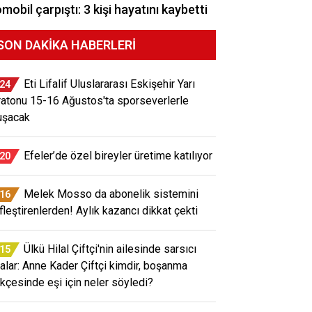
mobil çarpıştı: 3 kişi hayatını kaybetti
SON DAKIKA HABERLERI
Eti Lifalif Uluslararası Eskişehir Yarı
:24
atonu 15-16 Ağustos'ta sporseverlerle
uşacak
Efeler’de özel bireyler üretime katılıyor
:20
Melek Mosso da abonelik sistemini
:16
ifleştirenlerden! Aylık kazancı dikkat çekti
Ülkü Hilal Çiftçi'nin ailesinde sarsıcı
:15
ialar: Anne Kader Çiftçi kimdir, boşanma
ekçesinde eşi için neler söyledi?