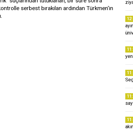
ahrik" suçlarından tutuklanan, bir süre sonra
ziy
kontrolle serbest bırakılan ardından Türkmen'in
.
12
ayı
üni
11
yeni
11
Seç
11
say
11
akı