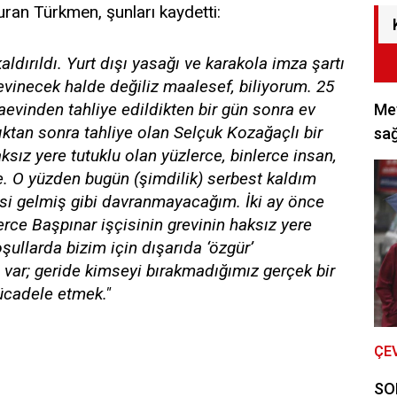
an Türkmen, şunları kaydetti:
ldırıldı. Yurt dışı yasağı ve karakola imza şartı
vinecek halde değiliz maalesef, biliyorum. 25
evinden tahliye edildikten bir gün sonra ev
Met
tıktan sonra tahliye olan Selçuk Kozağaçlı bir
sağ
sız yere tutuklu olan yüzlerce, binlerce insan,
e. O yüzden bugün (şimdilik) serbest kaldım
si gelmiş gibi davranmayacağım. İki ay önce
erce Başpınar işçisinin grevinin haksız yere
ullarda bizim için dışarıda ‘özgür’
ı var; geride kimseyi bırakmadığımız gerçek bir
ücadele etmek."
ÇE
SON