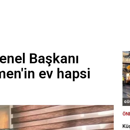
enel Başkanı
en'in ev hapsi
GÜ
ÖN
Kü