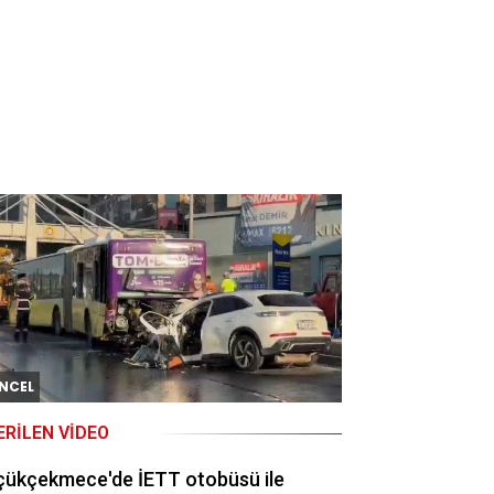
NCEL
ERILEN VIDEO
çükçekmece'de İETT otobüsü ile