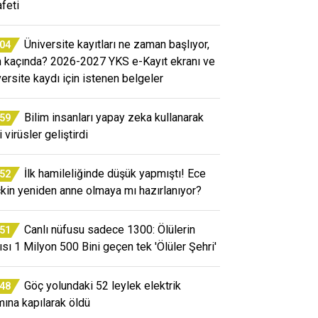
afeti
Üniversite kayıtları ne zaman başlıyor,
:04
n kaçında? 2026-2027 YKS e-Kayıt ekranı ve
versite kaydı için istenen belgeler
Bilim insanları yapay zeka kullanarak
:59
 virüsler geliştirdi
İlk hamileliğinde düşük yapmıştı! Ece
:52
kin yeniden anne olmaya mı hazırlanıyor?
Canlı nüfusu sadece 1300: Ölülerin
:51
ısı 1 Milyon 500 Bini geçen tek 'Ölüler Şehri'
Göç yolundaki 52 leylek elektrik
:48
mına kapılarak öldü