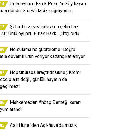
Usta oyuncu Faruk Peker'in köy hayatı
:14
usa döndü: Sürekli tacize uğruyorum
Şöhretin zirvesindeyken şehri terk
:12
işti: Ünlü oyuncu Burak Hakkı Çiftçi oldu!
Ne sulama ne gübreleme! Doğru
:09
atla devamlı ürün veriyor kazanç katlanıyor
Hepsiburada araştırdı: Güneş Kremi
:07
ece plajın değil, günlük hayatın da
geçilmezi
Mahkemeden Ahbap Derneği kararı:
:06
yum atandı
Aslı Hünel’den Açıkhava’da müzik
:05