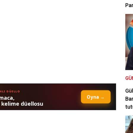
Par
GÜ
Gül
Bar
tut