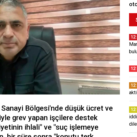
oto
12
Mar
bul
12
12
akt
 Sanayi Bölgesi'nde düşük ücret ve
12
yle grev yapan işçilere destek
idd
dil
yetinin ihlali" ve "suç işlemeye
n, bir süre sonra "konutu terk