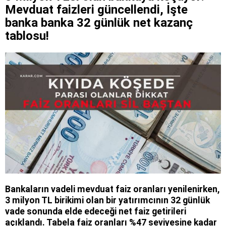
Mevduat faizleri güncellendi, İşte
banka banka 32 günlük net kazanç
tablosu!
Bankaların vadeli mevduat faiz oranları yenilenirken,
3 milyon TL birikimi olan bir yatırımcının 32 günlük
vade sonunda elde edeceği net faiz getirileri
açıklandı. Tabela faiz oranları %47 seviyesine kadar