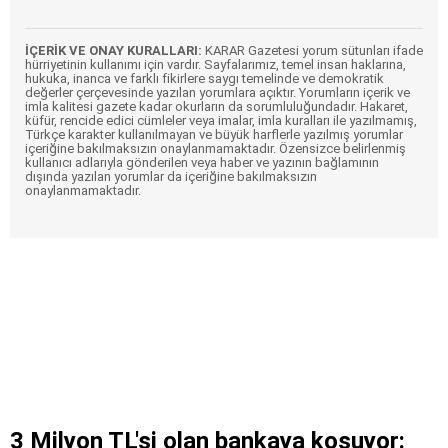
İÇERİK VE ONAY KURALLARI:
KARAR Gazetesi yorum sütunları ifade
hürriyetinin kullanımı için vardır. Sayfalarımız, temel insan haklarına,
hukuka, inanca ve farklı fikirlere saygı temelinde ve demokratik
değerler çerçevesinde yazılan yorumlara açıktır. Yorumların içerik ve
imla kalitesi gazete kadar okurların da sorumluluğundadır. Hakaret,
küfür, rencide edici cümleler veya imalar, imla kuralları ile yazılmamış,
Türkçe karakter kullanılmayan ve büyük harflerle yazılmış yorumlar
içeriğine bakılmaksızın onaylanmamaktadır. Özensizce belirlenmiş
kullanıcı adlarıyla gönderilen veya haber ve yazının bağlamının
dışında yazılan yorumlar da içeriğine bakılmaksızın
onaylanmamaktadır.
3 Milyon TL'si olan bankaya koşuyor: