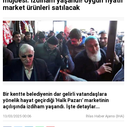
müjdesi: İzdiham yaşandı! Uygun fiyatlı
market ürünleri satılacak
Bir kentte belediyenin dar gelirli vatandaşlara
yönelik hayat geçirdiği 'Halk Pazarı' marketinin
açılışında izdiham yaşandı. İşte detaylar...
13/03/2025 00:06
İhlas Haber Ajansı (IHA)