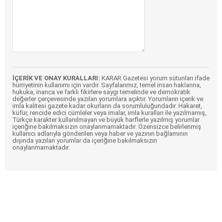
İÇERİK VE ONAY KURALLARI:
KARAR Gazetesi yorum sütunları ifade
hürriyetinin kullanımı için vardır. Sayfalarımız, temel insan haklarına,
hukuka, inanca ve farklı fikirlere saygı temelinde ve demokratik
değerler çerçevesinde yazılan yorumlara açıktır. Yorumların içerik ve
imla kalitesi gazete kadar okurların da sorumluluğundadır. Hakaret,
küfür, rencide edici cümleler veya imalar, imla kuralları ile yazılmamış,
Türkçe karakter kullanılmayan ve büyük harflerle yazılmış yorumlar
içeriğine bakılmaksızın onaylanmamaktadır. Özensizce belirlenmiş
kullanıcı adlarıyla gönderilen veya haber ve yazının bağlamının
dışında yazılan yorumlar da içeriğine bakılmaksızın
onaylanmamaktadır.