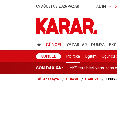
TBMM’de son hafta: “Çerç
09 AĞUSTOS 2026 PAZAR
ALTIN
6
Harabe evde 7 yıl boyunca
Öğrenci affı yürürlüğe gir
Beyoğlu'nda şüpheli ölüm!
GÜNCEL
YAZARLAR
DÜNYA
EKO
YKS tercihleri yarın sona e
GÜNCEL
Politika
Eğitim
Üçüncü 
SON DAKİKA :
Ankara'da drift yapanlara 
Anasayfa
Güncel
Politika
Çirkinl
İstanbul'da korkutan olay! 
YENİ Parti'nin 'Çerçeve Yas