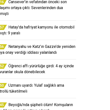
Cansever’in vefatından önceki son
:16
laşımı ortaya çıktı: Sevenlerinden dua
emişti
Hatay'da hafriyat kamyonu ile otomobil
:57
ıştı: 9 yaralı
Netanyahu ve Katz’ın Gazze’de yeniden
:56
aya onay verdiği iddiası yalanlandı
Öğrenci affı yürürlüğe girdi: 4 ay içinde
:52
vuranlar okula dönebilecek
Uzmanı uyardı: Yulaf sağlıklı ama
:50
trollü tüketilmeli
Beyoğlu'nda şüpheli ölüm! Komşuların
:45