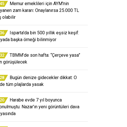
Memur emeklileri için AYM'nin
:45
yanen zam kararı: Onaylanırsa 25.000 TL
ş olabilir
Isparta'da bin 500 yıllık eşsiz keşif:
:36
yada başka örneği bilinmiyor
TBMM’de son hafta: “Çerçeve yasa”
:32
ın görüşülecek
Bugün denize gidecekler dikkat: O
:28
ede tüm plajlarda yasak
Harabe evde 7 yıl boyunca
:20
konulmuştu: Nazar'ın yeni görüntüleri dava
yasında