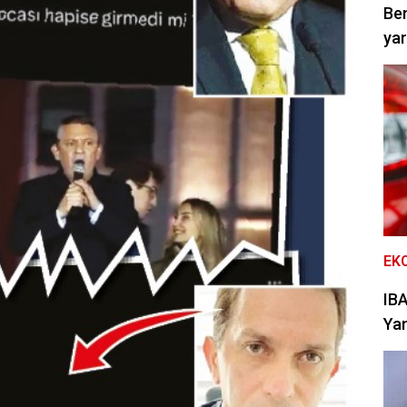
Be
yar
EK
IBA
Yan