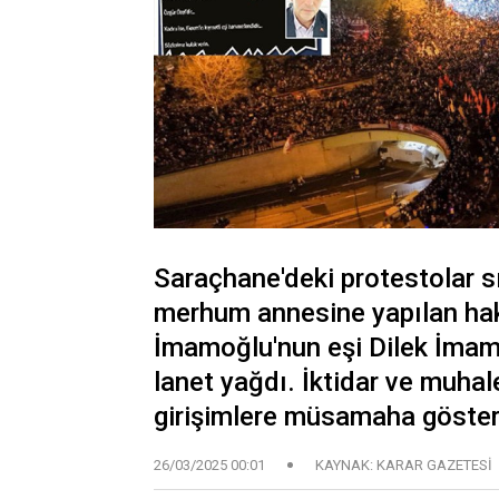
Saraçhane'deki protestolar 
merhum annesine yapılan hak
İmamoğlu'nun eşi Dilek İmamoğ
lanet yağdı. İktidar ve muhale
girişimlere müsamaha göster
26/03/2025 00:01
KAYNAK: KARAR GAZETESİ