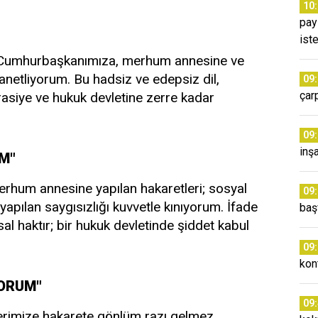
10
pay
ist
 Cumhurbaşkanımıza, merhum annesine ve
ı lanetliyorum. Bu hadsiz ve edepsiz dil,
09
çarp
rasiye ve hukuk devletine zerre kadar
09
inş
UM"
rhum annesine yapılan hakaretleri; sosyal
09
pılan saygısızlığı kuvvetle kınıyorum. İfade
baş
l haktır; bir hukuk devletinde şiddet kabul
09
kon
YORUM"
09
rimize hakarete gönlüm razı gelmez.