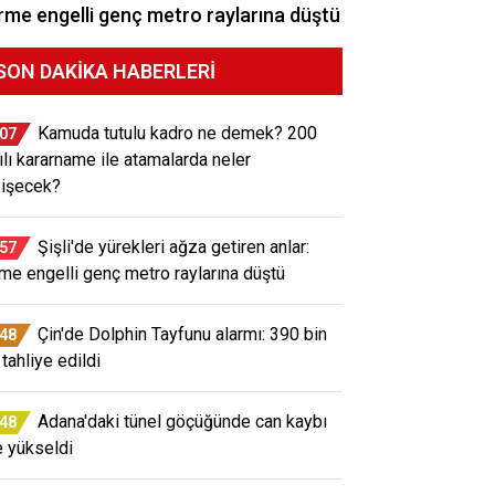
me engelli genç metro raylarına düştü
SON DAKIKA HABERLERI
Kamuda tutulu kadro ne demek? 200
:07
ılı kararname ile atamalarda neler
işecek?
Şişli'de yürekleri ağza getiren anlar:
:57
me engelli genç metro raylarına düştü
Çin'de Dolphin Tayfunu alarmı: 390 bin
:48
 tahliye edildi
Adana'daki tünel göçüğünde can kaybı
:48
e yükseldi