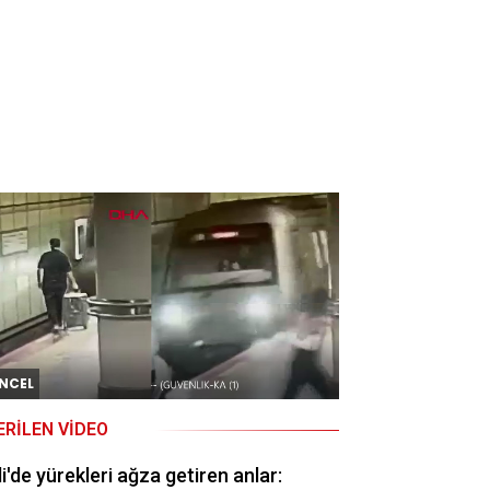
NCEL
ERILEN VIDEO
li'de yürekleri ağza getiren anlar: