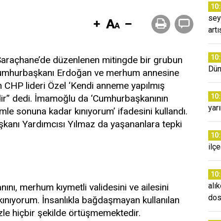
10
sey
artı
10
Saraçhane’de düzenlenen mitingde bir grubun
Dün
 Cumhurbaşkanı Erdoğan ve merhum annesine
ren CHP lideri Özel ‘Kendi anneme yapılmış
10
dir” dedi. İmamoğlu da ‘Cumhurbaşkanının
yar
mle sonuna kadar kınıyorum’ ifadesini kullandı.
anı Yardımcısı Yılmaz da yaşananlara tepki
10
ilç
10
alı
nı, merhum kıymetli validesini ve ailesini
dos
ı kınıyorum. İnsanlıkla bağdaşmayan kullanılan
izle hiçbir şekilde örtüşmemektedir.