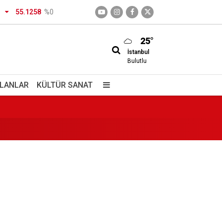
55.1258
%0
25°
İstanbul
Bulutlu
İLANLAR
KÜLTÜR SANAT