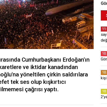
Gör
11
say
değ
10
sırasında Cumhurbaşkanı Erdoğan'ın
Gör
aretlere ve iktidar kanadından
10
lu'na yöneltilen çirkin saldırılara
kişi
fet tek ses olup kışkırtıcı
ilmemesi çağrısı yaptı.
10
2'y