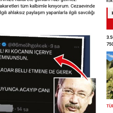
kok
karetleri tüm kalbimle kınıyorum. Cezaevinde
gili ahlaksız paylaşım yapanlarla ilgili savcılığı
3.5
750
TÜ