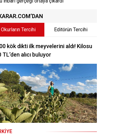
u ihbarı gerçeği ortaya çıkardı
KARAR.COM’DAN
Okurların Tercihi
Editörün Tercihi
00 kök dikti ilk meyvelerini aldı! Kilosu
 TL’den alıcı buluyor
RKIYE