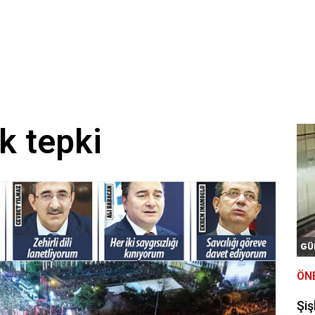
ak tepki
GÜ
ÖN
Şiş