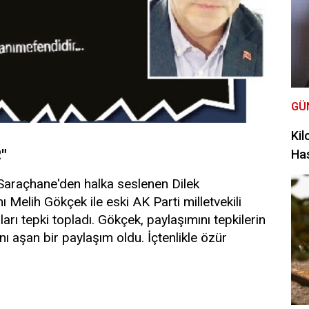
GÜ
Kil
"
Has
araçhane'den halka seslenen Dilek
Melih Gökçek ile eski AK Parti milletvekili
arı tepki topladı. Gökçek, paylaşımını tepkilerin
nı aşan bir paylaşım oldu. İçtenlikle özür