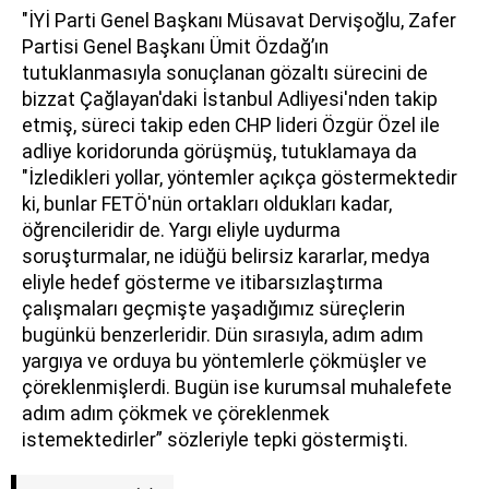
"İYİ Parti Genel Başkanı Müsavat Dervişoğlu, Zafer
Partisi Genel Başkanı Ümit Özdağ’ın
tutuklanmasıyla sonuçlanan gözaltı sürecini de
bizzat Çağlayan'daki İstanbul Adliyesi'nden takip
etmiş, süreci takip eden CHP lideri Özgür Özel ile
adliye koridorunda görüşmüş, tutuklamaya da
"İzledikleri yollar, yöntemler açıkça göstermektedir
ki, bunlar FETÖ'nün ortakları oldukları kadar,
öğrencileridir de. Yargı eliyle uydurma
soruşturmalar, ne idüğü belirsiz kararlar, medya
eliyle hedef gösterme ve itibarsızlaştırma
çalışmaları geçmişte yaşadığımız süreçlerin
bugünkü benzerleridir. Dün sırasıyla, adım adım
yargıya ve orduya bu yöntemlerle çökmüşler ve
çöreklenmişlerdi. Bugün ise kurumsal muhalefete
adım adım çökmek ve çöreklenmek
istemektedirler” sözleriyle tepki göstermişti.