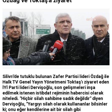
Özdağ ve Toktaş'a ziyaret
Silivri'de tutuklu bulunan Zafer Partisi lideri Özdağ ile
Halk TV Genel Yayın Yönetmeni Toktaş'ı ziyaret eden
İYİ Parti lideri Dervişoğlu, son gelişmeleri inşa
edilmek istenen istibdat rejiminin habercisi olarak
niteledi. "Hiçbir silah sahibine sadık değildir" diyen
Dervişoğlu, "Yargıyı silah olarak kullananlar bilsinler
ki; onu eğer kendilerine ait bir silah gibi