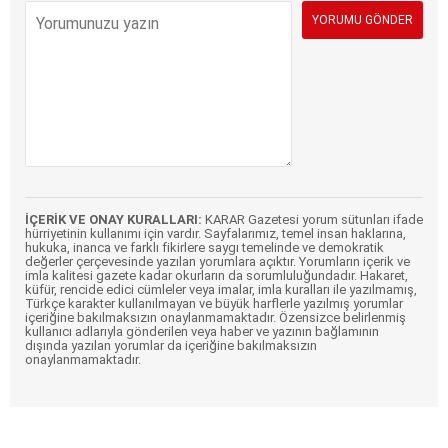
İÇERİK VE ONAY KURALLARI:
KARAR Gazetesi yorum sütunları ifade
hürriyetinin kullanımı için vardır. Sayfalarımız, temel insan haklarına,
hukuka, inanca ve farklı fikirlere saygı temelinde ve demokratik
değerler çerçevesinde yazılan yorumlara açıktır. Yorumların içerik ve
imla kalitesi gazete kadar okurların da sorumluluğundadır. Hakaret,
küfür, rencide edici cümleler veya imalar, imla kuralları ile yazılmamış,
Türkçe karakter kullanılmayan ve büyük harflerle yazılmış yorumlar
içeriğine bakılmaksızın onaylanmamaktadır. Özensizce belirlenmiş
kullanıcı adlarıyla gönderilen veya haber ve yazının bağlamının
dışında yazılan yorumlar da içeriğine bakılmaksızın
onaylanmamaktadır.