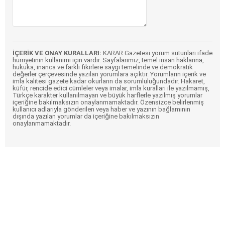
İÇERİK VE ONAY KURALLARI:
KARAR Gazetesi yorum sütunları ifade
hürriyetinin kullanımı için vardır. Sayfalarımız, temel insan haklarına,
hukuka, inanca ve farklı fikirlere saygı temelinde ve demokratik
değerler çerçevesinde yazılan yorumlara açıktır. Yorumların içerik ve
imla kalitesi gazete kadar okurların da sorumluluğundadır. Hakaret,
küfür, rencide edici cümleler veya imalar, imla kuralları ile yazılmamış,
Türkçe karakter kullanılmayan ve büyük harflerle yazılmış yorumlar
içeriğine bakılmaksızın onaylanmamaktadır. Özensizce belirlenmiş
kullanıcı adlarıyla gönderilen veya haber ve yazının bağlamının
dışında yazılan yorumlar da içeriğine bakılmaksızın
onaylanmamaktadır.