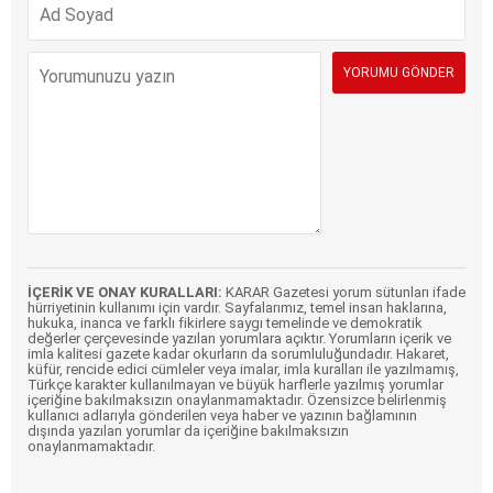
İÇERİK VE ONAY KURALLARI:
KARAR Gazetesi yorum sütunları ifade
hürriyetinin kullanımı için vardır. Sayfalarımız, temel insan haklarına,
hukuka, inanca ve farklı fikirlere saygı temelinde ve demokratik
değerler çerçevesinde yazılan yorumlara açıktır. Yorumların içerik ve
imla kalitesi gazete kadar okurların da sorumluluğundadır. Hakaret,
küfür, rencide edici cümleler veya imalar, imla kuralları ile yazılmamış,
Türkçe karakter kullanılmayan ve büyük harflerle yazılmış yorumlar
içeriğine bakılmaksızın onaylanmamaktadır. Özensizce belirlenmiş
kullanıcı adlarıyla gönderilen veya haber ve yazının bağlamının
dışında yazılan yorumlar da içeriğine bakılmaksızın
onaylanmamaktadır.