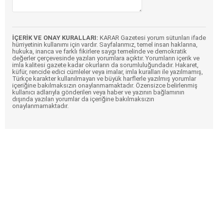
İÇERİK VE ONAY KURALLARI:
KARAR Gazetesi yorum sütunları ifade
hürriyetinin kullanımı için vardır. Sayfalarımız, temel insan haklarına,
hukuka, inanca ve farklı fikirlere saygı temelinde ve demokratik
değerler çerçevesinde yazılan yorumlara açıktır. Yorumların içerik ve
imla kalitesi gazete kadar okurların da sorumluluğundadır. Hakaret,
küfür, rencide edici cümleler veya imalar, imla kuralları ile yazılmamış,
Türkçe karakter kullanılmayan ve büyük harflerle yazılmış yorumlar
içeriğine bakılmaksızın onaylanmamaktadır. Özensizce belirlenmiş
kullanıcı adlarıyla gönderilen veya haber ve yazının bağlamının
dışında yazılan yorumlar da içeriğine bakılmaksızın
onaylanmamaktadır.