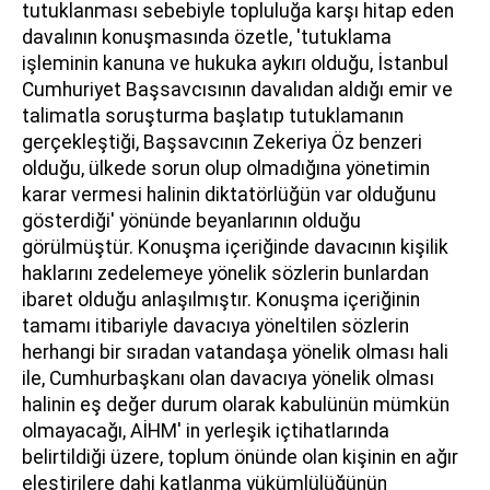
tutuklanması sebebiyle topluluğa karşı hitap eden
davalının konuşmasında özetle, 'tutuklama
işleminin kanuna ve hukuka aykırı olduğu, İstanbul
Cumhuriyet Başsavcısının davalıdan aldığı emir ve
talimatla soruşturma başlatıp tutuklamanın
gerçekleştiği, Başsavcının Zekeriya Öz benzeri
olduğu, ülkede sorun olup olmadığına yönetimin
karar vermesi halinin diktatörlüğün var olduğunu
gösterdiği' yönünde beyanlarının olduğu
görülmüştür. Konuşma içeriğinde davacının kişilik
haklarını zedelemeye yönelik sözlerin bunlardan
ibaret olduğu anlaşılmıştır. Konuşma içeriğinin
tamamı itibariyle davacıya yöneltilen sözlerin
herhangi bir sıradan vatandaşa yönelik olması hali
ile, Cumhurbaşkanı olan davacıya yönelik olması
halinin eş değer durum olarak kabulünün mümkün
olmayacağı, AİHM' in yerleşik içtihatlarında
belirtildiği üzere, toplum önünde olan kişinin en ağır
eleştirilere dahi katlanma yükümlülüğünün