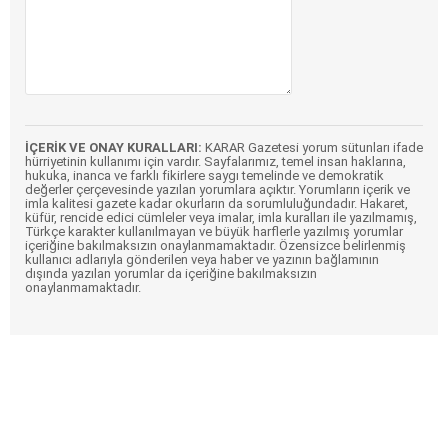
İÇERİK VE ONAY KURALLARI:
KARAR Gazetesi yorum sütunları ifade
hürriyetinin kullanımı için vardır. Sayfalarımız, temel insan haklarına,
hukuka, inanca ve farklı fikirlere saygı temelinde ve demokratik
değerler çerçevesinde yazılan yorumlara açıktır. Yorumların içerik ve
imla kalitesi gazete kadar okurların da sorumluluğundadır. Hakaret,
küfür, rencide edici cümleler veya imalar, imla kuralları ile yazılmamış,
Türkçe karakter kullanılmayan ve büyük harflerle yazılmış yorumlar
içeriğine bakılmaksızın onaylanmamaktadır. Özensizce belirlenmiş
kullanıcı adlarıyla gönderilen veya haber ve yazının bağlamının
dışında yazılan yorumlar da içeriğine bakılmaksızın
onaylanmamaktadır.