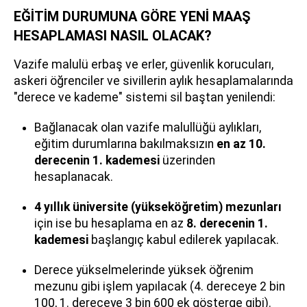
EĞİTİM DURUMUNA GÖRE YENİ MAAŞ
HESAPLAMASI NASIL OLACAK?
Vazife malulü erbaş ve erler, güvenlik korucuları,
askeri öğrenciler ve sivillerin aylık hesaplamalarında
"derece ve kademe" sistemi sil baştan yenilendi:
Bağlanacak olan vazife malullüğü aylıkları,
eğitim durumlarına bakılmaksızın
en az 10.
derecenin 1. kademesi
üzerinden
hesaplanacak.
4 yıllık üniversite (yükseköğretim) mezunları
için ise bu hesaplama en az
8. derecenin 1.
kademesi
başlangıç kabul edilerek yapılacak.
Derece yükselmelerinde yüksek öğrenim
mezunu gibi işlem yapılacak (4. dereceye 2 bin
100, 1. dereceye 3 bin 600 ek gösterge gibi).