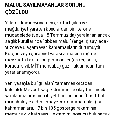
MALUL SAYILMAYANLAR SORUNU
ÇÖZÜLDÜ
Yıllardır kamuoyunda en çok tartışılan ve
mağduriyet yaratan konulardan biri, terörle
mücadelede (veya 15 Temmuz'da) yaralanan ancak
sağlık kurullarınca "tıbben malul" (engelli) sayılacak
yüzdeye ulaşamayan kahramanların durumuydu.
Kurşun veya şarapnel yarası almasına rağmen
mevzuata takılan bu personeller (asker, polis,
korucu, sivil, MİT mensubu) gazi haklarından tam
yararlanamıyordu.
Yeni yasayla bu "gri alan" tamamen ortadan
kaldırıldı. Mevcut sağlık durumu ile olay tarihindeki
yaralanma arasında illiyet bağı bulunan (basit tıbbi
müdahaleyle giderilemeyecek durumda olan) bu
kahramanlara, 17 bin 135 gösterge rakamının
memur aylık katsayısı ile çarpımı sonucu bulunacak