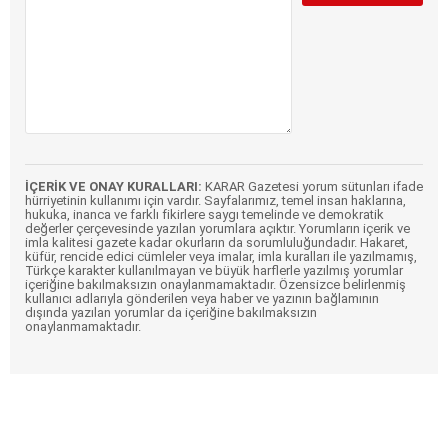
İÇERİK VE ONAY KURALLARI:
KARAR Gazetesi yorum sütunları ifade
hürriyetinin kullanımı için vardır. Sayfalarımız, temel insan haklarına,
hukuka, inanca ve farklı fikirlere saygı temelinde ve demokratik
değerler çerçevesinde yazılan yorumlara açıktır. Yorumların içerik ve
imla kalitesi gazete kadar okurların da sorumluluğundadır. Hakaret,
küfür, rencide edici cümleler veya imalar, imla kuralları ile yazılmamış,
Türkçe karakter kullanılmayan ve büyük harflerle yazılmış yorumlar
içeriğine bakılmaksızın onaylanmamaktadır. Özensizce belirlenmiş
kullanıcı adlarıyla gönderilen veya haber ve yazının bağlamının
dışında yazılan yorumlar da içeriğine bakılmaksızın
onaylanmamaktadır.