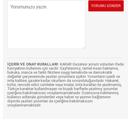
İÇERİK VE ONAY KURALLARI:
KARAR Gazetesi yorum sütunları ifade
hürriyetinin kullanımı için vardır. Sayfalarımız, temel insan haklarına,
hukuka, inanca ve farklı fikirlere saygı temelinde ve demokratik
değerler çerçevesinde yazılan yorumlara açıktır. Yorumların içerik ve
imla kalitesi gazete kadar okurların da sorumluluğundadır. Hakaret,
küfür, rencide edici cümleler veya imalar, imla kuralları ile yazılmamış,
Türkçe karakter kullanılmayan ve büyük harflerle yazılmış yorumlar
içeriğine bakılmaksızın onaylanmamaktadır. Özensizce belirlenmiş
kullanıcı adlarıyla gönderilen veya haber ve yazının bağlamının
dışında yazılan yorumlar da içeriğine bakılmaksızın
onaylanmamaktadır.