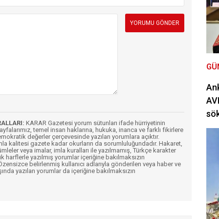
GÜ
Ank
AVM
sö
RALLARI:
KARAR Gazetesi yorum sütunları ifade hürriyetinin
Sayfalarımız, temel insan haklarına, hukuka, inanca ve farklı fikirlere
mokratik değerler çerçevesinde yazılan yorumlara açıktır.
imla kalitesi gazete kadar okurların da sorumluluğundadır. Hakaret,
ümleler veya imalar, imla kuralları ile yazılmamış, Türkçe karakter
k harflerle yazılmış yorumlar içeriğine bakılmaksızın
ensizce belirlenmiş kullanıcı adlarıyla gönderilen veya haber ve
şında yazılan yorumlar da içeriğine bakılmaksızın