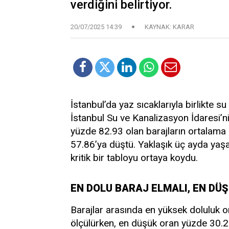
verdiğini belirtiyor.
20/07/2025 14:39
KAYNAK: KARAR
İstanbul’da yaz sıcaklarıyla birlikte s
İstanbul Su ve Kanalizasyon İdaresi’ni
yüzde 82.93 olan barajların ortalama 
57.86’ya düştü. Yaklaşık üç ayda yaşa
kritik bir tabloyu ortaya koydu.
EN DOLU BARAJ ELMALI, EN DÜ
Barajlar arasında en yüksek doluluk or
ölçülürken, en düşük oran yüzde 30.21 