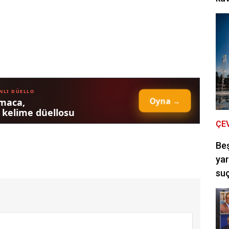
ÇE
Be
yar
suç