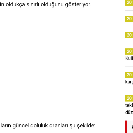
20
n oldukça sınırlı olduğunu gösteriyor.
20
20
20
Kul
20
kar
20
tekl
düz
jların güncel doluluk oranları şu şekilde: