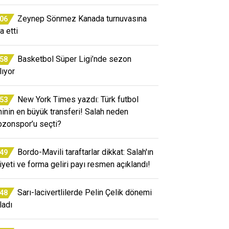
Zeynep Sönmez Kanada turnuvasına
:06
a etti
Basketbol Süper Ligi’nde sezon
:58
lıyor
New York Times yazdı: Türk futbol
:53
ihinin en büyük transferi! Salah neden
bzonspor’u seçti?
Bordo-Mavili taraftarlar dikkat: Salah'ın
:49
iyeti ve forma geliri payı resmen açıklandı!
Sarı-lacivertlilerde Pelin Çelik dönemi
:48
ladı