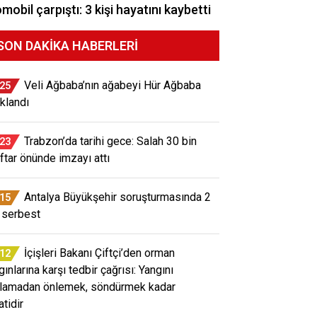
mobil çarpıştı: 3 kişi hayatını kaybetti
SON DAKIKA HABERLERI
Veli Ağbaba’nın ağabeyi Hür Ağbaba
:25
uklandı
Trabzon’da tarihi gece: Salah 30 bin
:23
aftar önünde imzayı attı
Antalya Büyükşehir soruşturmasında 2
:15
i serbest
İçişleri Bakanı Çiftçi’den orman
:12
ınlarına karşı tedbir çağrısı: Yangını
lamadan önlemek, söndürmek kadar
atidir