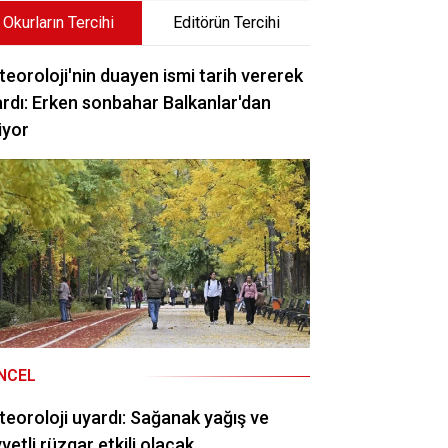
Okurların Tercihi
Editörün Tercihi
eoroloji'nin duayen ismi tarih vererek
rdı: Erken sonbahar Balkanlar'dan
iyor
NCEL
eoroloji uyardı: Sağanak yağış ve
vetli rüzgar etkili olacak