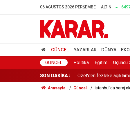
New York Times yazdı: Türk
06 AĞUSTOS 2026 PERŞEMBE
ALTIN
649
Prof. Dr. Sözüer’den çerçe
MGK bildirisinde 'Terörsü
Hamas'tan ABD'ye İsrail ça
GÜNCEL
YAZARLAR
DÜNYA
EKO
Özel'den fezleke açıklamas
GÜNCEL
Politika
Eğitim
Üçüncü 
SON DAKİKA :
Anketlerde Elif Eralp sürpri
Anasayfa
Güncel
İstanbul’da baraj a
THY ve Koç'u sollayan He
DEM Partili Akın: Bütün so