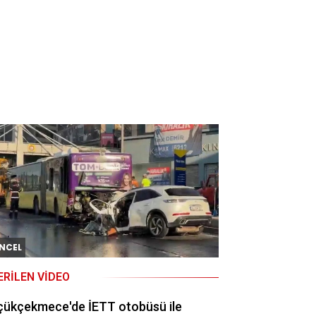
NCEL
ERILEN VIDEO
çükçekmece'de İETT otobüsü ile