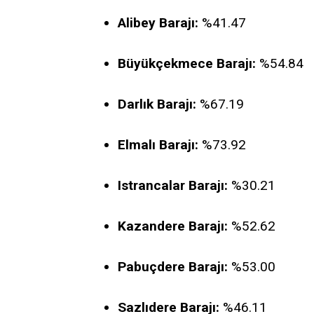
Alibey Barajı:
%41.47
Büyükçekmece Barajı:
%54.84
Darlık Barajı:
%67.19
Elmalı Barajı:
%73.92
Istrancalar Barajı:
%30.21
Kazandere Barajı:
%52.62
Pabuçdere Barajı:
%53.00
Sazlıdere Barajı:
%46.11