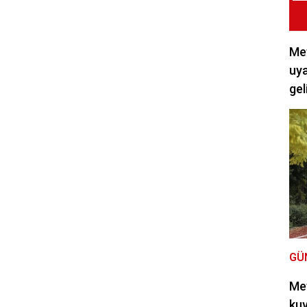
Met
uya
gel
GÜ
Met
kuv