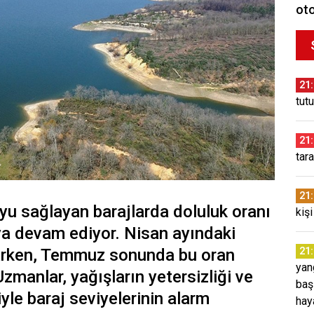
oto
21
tut
21
tar
21
u sağlayan barajlarda doluluk oranı
kiş
ya devam ediyor. Nisan ayındaki
şarken, Temmuz sonunda bu oran
21
yang
Uzmanlar, yağışların yetersizliği ve
baş
yle baraj seviyelerinin alarm
hay