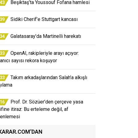
Beşiktaş’ta Youssouf Fofana hamlesi
:43
Sidiki Cherif’e Stuttgart kancası
:39
Galatasaray’da Martinelli harekatı
:34
OpenAI, rakipleriyle arayı açıyor:
:33
lanıcı sayısı rekora koşuyor
Takım arkadaşlarından Salah’a alkışlı
:33
şılama
Prof. Dr. Sözüer’den çerçeve yasa
:16
ifine itiraz: Bu erteleme değil, af
enlemesi
KARAR.COM’DAN