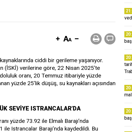
21
ved
20
baş
20
u kaynaklarında ciddi bir gerileme yaşanıyor.
tar
n (İSKİ) verilerine göre, 22 Nisan 2025’te
Tra
doluluk oranı, 20 Temmuz itibariyle yüzde
nan yüzde 25’lik düşüş, su kaynakları açısından
20
mal
ŞÜK SEVİYE ISTRANCALAR’DA
20
baş
anı yüzde 73.92 ile Elmalı Barajı’nda
ile Istrancalar Barajı’nda kaydedildi. Bu