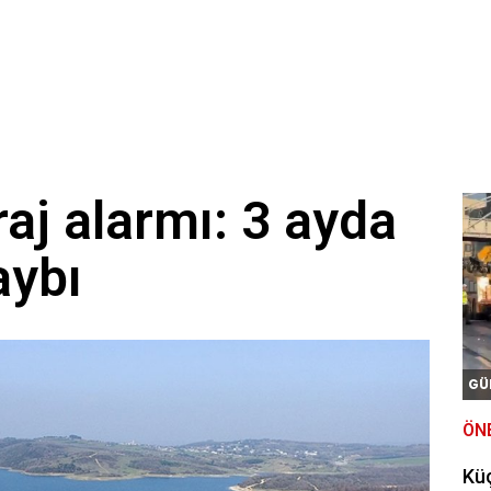
raj alarmı: 3 ayda
aybı
GÜ
ÖN
Kü