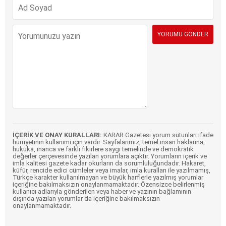
İÇERİK VE ONAY KURALLARI:
KARAR Gazetesi yorum sütunları ifade
hürriyetinin kullanımı için vardır. Sayfalarımız, temel insan haklarına,
hukuka, inanca ve farklı fikirlere saygı temelinde ve demokratik
değerler çerçevesinde yazılan yorumlara açıktır. Yorumların içerik ve
imla kalitesi gazete kadar okurların da sorumluluğundadır. Hakaret,
küfür, rencide edici cümleler veya imalar, imla kuralları ile yazılmamış,
Türkçe karakter kullanılmayan ve büyük harflerle yazılmış yorumlar
içeriğine bakılmaksızın onaylanmamaktadır. Özensizce belirlenmiş
kullanıcı adlarıyla gönderilen veya haber ve yazının bağlamının
dışında yazılan yorumlar da içeriğine bakılmaksızın
onaylanmamaktadır.