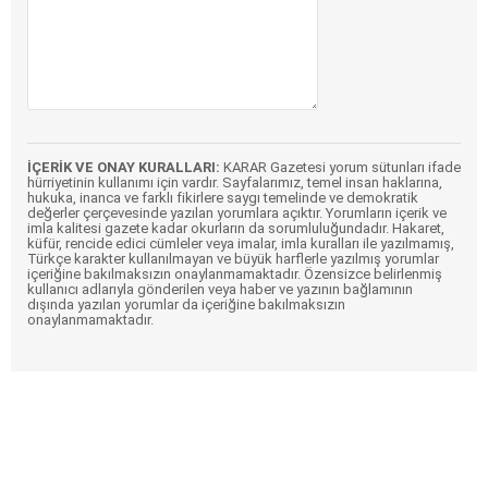
İÇERİK VE ONAY KURALLARI:
KARAR Gazetesi yorum sütunları ifade
hürriyetinin kullanımı için vardır. Sayfalarımız, temel insan haklarına,
hukuka, inanca ve farklı fikirlere saygı temelinde ve demokratik
değerler çerçevesinde yazılan yorumlara açıktır. Yorumların içerik ve
imla kalitesi gazete kadar okurların da sorumluluğundadır. Hakaret,
küfür, rencide edici cümleler veya imalar, imla kuralları ile yazılmamış,
Türkçe karakter kullanılmayan ve büyük harflerle yazılmış yorumlar
içeriğine bakılmaksızın onaylanmamaktadır. Özensizce belirlenmiş
kullanıcı adlarıyla gönderilen veya haber ve yazının bağlamının
dışında yazılan yorumlar da içeriğine bakılmaksızın
onaylanmamaktadır.