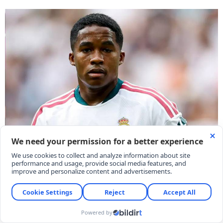
İsmail Kartal yönetiminde yeni sezonda Süper Lig'de
şampiyonluğa ulaşmayı hedefleyen Fenerbahçe,
Endrick'i kadrosuna katmak için çalışmalara başladı.
08/08/2026 13:46