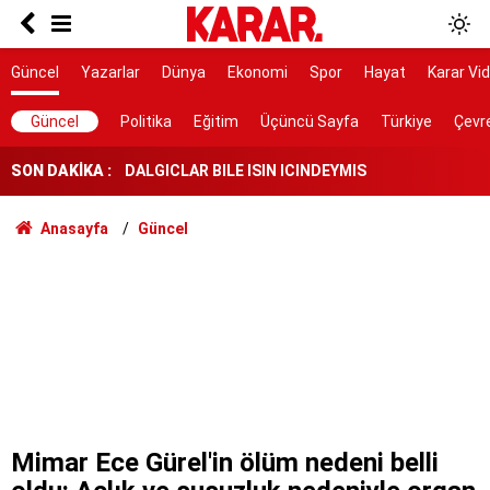
Poyraz lezzetine lezzet katıyor!
Herkes Çeşme'ye akın ederken onlar burayı
Güncel
Yazarlar
Dünya
Ekonomi
Spor
Hayat
Karar Vi
keşfetti: İzmir'de 'Böyle bir yer hâlâ var mı?'
dedirtecek o saklı cennet
DALGICLAR BILE ISIN ICINDEYMIS
Güncel
Politika
Eğitim
Üçüncü Sayfa
Türkiye
Çevr
SON DAKİKA :
AK Parti ile fark 4 puanı aştı
Tahliye edilen Çaykara’dan ilk açıklama: İçimiz
Anasayfa
Güncel
buruk
Cezayir demiryolu tekeri ihtiyacını 5 yıl boyunca
KARDEMİR karşılayacak
Ferman padişahınsa meydanlar bizimdir
Farklılıklarımız bizi yekvücut kılacak
Dışarıda nefes alınamıyor ama buraya giren
mont arıyor
Mimar Ece Gürel'in ölüm nedeni belli