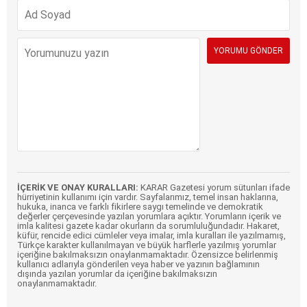
İÇERİK VE ONAY KURALLARI:
KARAR Gazetesi yorum sütunları ifade
hürriyetinin kullanımı için vardır. Sayfalarımız, temel insan haklarına,
hukuka, inanca ve farklı fikirlere saygı temelinde ve demokratik
değerler çerçevesinde yazılan yorumlara açıktır. Yorumların içerik ve
imla kalitesi gazete kadar okurların da sorumluluğundadır. Hakaret,
küfür, rencide edici cümleler veya imalar, imla kuralları ile yazılmamış,
Türkçe karakter kullanılmayan ve büyük harflerle yazılmış yorumlar
içeriğine bakılmaksızın onaylanmamaktadır. Özensizce belirlenmiş
kullanıcı adlarıyla gönderilen veya haber ve yazının bağlamının
dışında yazılan yorumlar da içeriğine bakılmaksızın
onaylanmamaktadır.