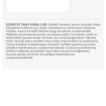
İÇERİK VE ONAY KURALLARI:
KARAR Gazetesi yorum sütunları ifade
hürriyetinin kullanımı için vardır. Sayfalarımız, temel insan haklarına,
hukuka, inanca ve farklı fikirlere saygı temelinde ve demokratik
değerler çerçevesinde yazılan yorumlara açıktır. Yorumların içerik ve
imla kalitesi gazete kadar okurların da sorumluluğundadır. Hakaret,
küfür, rencide edici cümleler veya imalar, imla kuralları ile yazılmamış,
Türkçe karakter kullanılmayan ve büyük harflerle yazılmış yorumlar
içeriğine bakılmaksızın onaylanmamaktadır. Özensizce belirlenmiş
kullanıcı adlarıyla gönderilen veya haber ve yazının bağlamının
dışında yazılan yorumlar da içeriğine bakılmaksızın
onaylanmamaktadır.