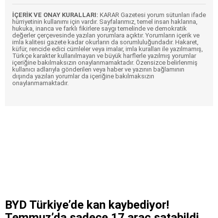
İÇERİK VE ONAY KURALLARI:
KARAR Gazetesi yorum sütunları ifade
hürriyetinin kullanımı için vardır. Sayfalarımız, temel insan haklarına,
hukuka, inanca ve farklı fikirlere saygı temelinde ve demokratik
değerler çerçevesinde yazılan yorumlara açıktır. Yorumların içerik ve
imla kalitesi gazete kadar okurların da sorumluluğundadır. Hakaret,
küfür, rencide edici cümleler veya imalar, imla kuralları ile yazılmamış,
Türkçe karakter kullanılmayan ve büyük harflerle yazılmış yorumlar
içeriğine bakılmaksızın onaylanmamaktadır. Özensizce belirlenmiş
kullanıcı adlarıyla gönderilen veya haber ve yazının bağlamının
dışında yazılan yorumlar da içeriğine bakılmaksızın
onaylanmamaktadır.
BYD Türkiye’de kan kaybediyor!
Temmuz’da sadece 17 araç satabildi