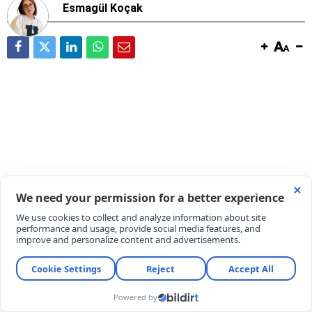
Esmagül Koçak
Çinli elektrikli araç üreticisi BYD Türkiye pazarında
kan kaybetmeye devam ediyor. Markanın Manisa’da