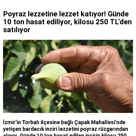
Poyraz lezzetine lezzet katıyor! Günde
10 ton hasat ediliyor, kilosu 250 TL’den
satılıyor
İzmir’in Torbalı ilçesine bağlı Çapak Mahallesi’nde
yetişen bardacık inciri lezzetini poyraz rüzgarından
alıyor. Günde 10 ton hasat edilen incirin kilosu 250