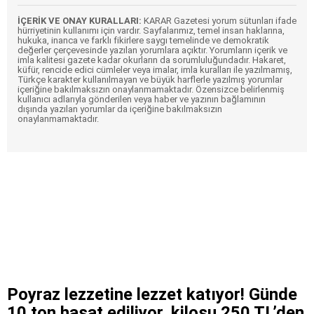
İÇERİK VE ONAY KURALLARI:
KARAR Gazetesi yorum sütunları ifade
hürriyetinin kullanımı için vardır. Sayfalarımız, temel insan haklarına,
hukuka, inanca ve farklı fikirlere saygı temelinde ve demokratik
değerler çerçevesinde yazılan yorumlara açıktır. Yorumların içerik ve
imla kalitesi gazete kadar okurların da sorumluluğundadır. Hakaret,
küfür, rencide edici cümleler veya imalar, imla kuralları ile yazılmamış,
Türkçe karakter kullanılmayan ve büyük harflerle yazılmış yorumlar
içeriğine bakılmaksızın onaylanmamaktadır. Özensizce belirlenmiş
kullanıcı adlarıyla gönderilen veya haber ve yazının bağlamının
dışında yazılan yorumlar da içeriğine bakılmaksızın
onaylanmamaktadır.
Poyraz lezzetine lezzet katıyor! Günde
10 ton hasat ediliyor, kilosu 250 TL’den