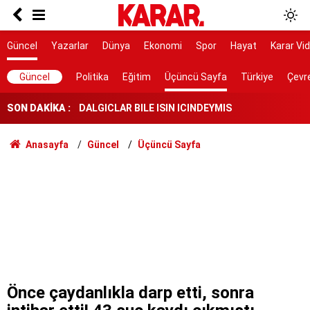
Poyraz lezzetine lezzet katıyor!
Herkes Çeşme'ye akın ederken onlar burayı
Güncel
Yazarlar
Dünya
Ekonomi
Spor
Hayat
Karar Vi
keşfetti: İzmir'de 'Böyle bir yer hâlâ var mı?'
dedirtecek o saklı cennet
DALGICLAR BILE ISIN ICINDEYMIS
Güncel
Politika
Eğitim
Üçüncü Sayfa
Türkiye
Çevr
SON DAKİKA :
AK Parti ile fark 4 puanı aştı
Tahliye edilen Çaykara’dan ilk açıklama: İçimiz
Anasayfa
Güncel
Üçüncü Sayfa
buruk
Cezayir demiryolu tekeri ihtiyacını 5 yıl boyunca
KARDEMİR karşılayacak
Ferman padişahınsa meydanlar bizimdir
Farklılıklarımız bizi yekvücut kılacak
Dışarıda nefes alınamıyor ama buraya giren
mont arıyor
Önce çaydanlıkla darp etti, sonra