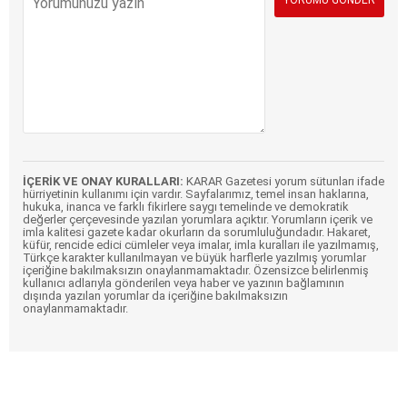
İÇERİK VE ONAY KURALLARI:
KARAR Gazetesi yorum sütunları ifade
hürriyetinin kullanımı için vardır. Sayfalarımız, temel insan haklarına,
hukuka, inanca ve farklı fikirlere saygı temelinde ve demokratik
değerler çerçevesinde yazılan yorumlara açıktır. Yorumların içerik ve
imla kalitesi gazete kadar okurların da sorumluluğundadır. Hakaret,
küfür, rencide edici cümleler veya imalar, imla kuralları ile yazılmamış,
Türkçe karakter kullanılmayan ve büyük harflerle yazılmış yorumlar
içeriğine bakılmaksızın onaylanmamaktadır. Özensizce belirlenmiş
kullanıcı adlarıyla gönderilen veya haber ve yazının bağlamının
dışında yazılan yorumlar da içeriğine bakılmaksızın
onaylanmamaktadır.