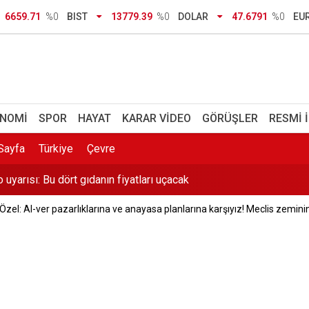
rına Bakan Tekin'den açıklama
6659.71
%0
BIST
13779.39
%0
DOLAR
47.6791
%0
EU
yeni dönem: Yanlış gönderilen para nasıl geri alınır?
a kene tutunan kadın Sivas’ta vefat etti
nma anlaşmasına yorum: İbrahim Anlaşmaları değil, Mekke Anlaşm
NOMI
SPOR
HAYAT
KARAR VIDEO
GÖRÜŞLER
RESMI 
 uyarısı: Bu dört gıdanın fiyatları uçacak
Sayfa
Türkiye
Çevre
irdi
Özel: Al-ver pazarlıklarına ve anayasa planlarına karşıyız! Meclis zemin
: Balık tutarken denize düşüp öldü
 Komisyonu'nda kabul edildi