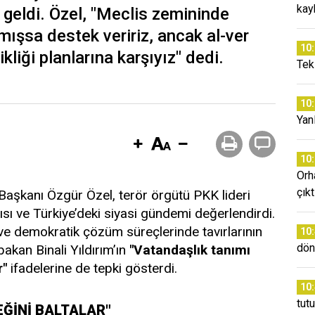
kay
 geldi. Özel, "Meclis zemininde
şsa destek veririz, ancak al-ver
10
kliği planlarına karşıyız" dedi.
Tek
10
Yanl
10
Orh
çıkt
Başkanı Özgür Özel, terör örgütü PKK lideri
sı ve Türkiye’deki siyasi gündemi değerlendirdi.
ve demokratik çözüm süreçlerinde tavırlarının
10
dön
bakan Binali Yıldırım’ın
"Vatandaşlık tanımı
r"
ifadelerine de tepki gösterdi.
10
tut
ĞİNİ BALTALAR"