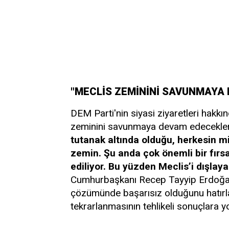
"MECLİS ZEMİNİNİ SAVUNMAYA
DEM Parti'nin siyasi ziyaretleri hakkı
zeminini savunmaya devam edecekleri
tutanak altında olduğu, herkesin m
zemin. Şu anda çok önemli bir fırsa
ediliyor. Bu yüzden Meclis’i dışlaya
Cumhurbaşkanı Recep Tayyip Erdoğan’
çözümünde başarısız olduğunu hatırlat
tekrarlanmasının tehlikeli sonuçlara yo