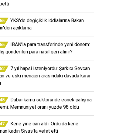
betti
YKS'de değişiklik iddialarına Bakan
:55
in'den açıklama
IBAN'la para transferinde yeni dönem:
:55
ış gönderilen para nasıl geri alınır?
7 yıl hapsi isteniyordu: Şarkıcı Sevcan
:52
an ve eski menajeri arasındaki davada karar
ı
Dubai kamu sektöründe esnek çalışma
:48
emi: Memnuniyet oranı yüzde 98 oldu
Kene yine can aldı: Ordu’da kene
:47
unan kadın Sivas’ta vefat etti