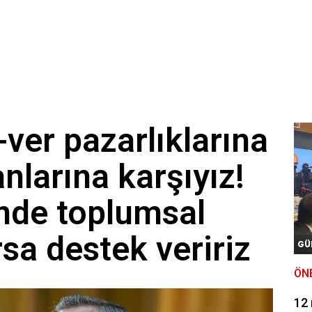
-ver pazarlıklarına
nlarına karşıyız!
nde toplumsal
sa destek veririz
GÜ
ÖN
12