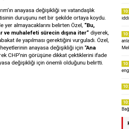
rım’ın anayasa değişikliği ve vatandaşlık
10
tisinin duruşunu net bir şekilde ortaya koydu.
idd
de yer almayacaklarını belirten Özel,
“Bu,
r ve muhalefeti sürecin dışına iter”
diyerek,
10
akat ile yapılması gerektiğini vurguladı. Özel,
anl
heyetlerinin anayasa değişikliği için
"Ana
Mek
ek CHP'nin görüşüne dikkat çektiklerini ifade
asa değişikliği için önemli olduğunu belirtti.
10
enge
10
10
Bağ