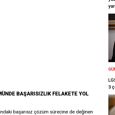
ya
GÜ
LGS
3 ç
MÜNDE BAŞARISIZLIK FELAKETE YOL
lındaki başarısız çözüm sürecine de değinen