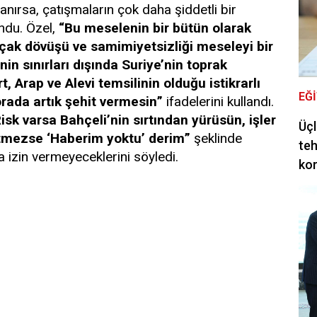
anırsa, çatışmaların çok daha şiddetli bir
ndu. Özel,
“Bu meselenin bir bütün olarak
çak dövüşü ve samimiyetsizliği meseleyi bir
nin sınırları dışında Suriye’nin toprak
, Arap ve Alevi temsilinin olduğu istikrarlı
EĞ
 orada artık şehit vermesin”
ifadelerini kullandı.
isk varsa Bahçeli’nin sırtından yürüsün, işler
Üçl
itmezse ‘Haberim yoktu’ derim”
şeklinde
teh
 izin vermeyeceklerini söyledi.
ko