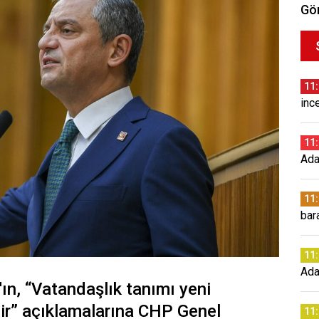
Gör
11
inc
11
Ada
11
bara
11
Ada
'ın, “Vatandaşlık tanımı yeni
ir” açıklamalarına CHP Genel
11