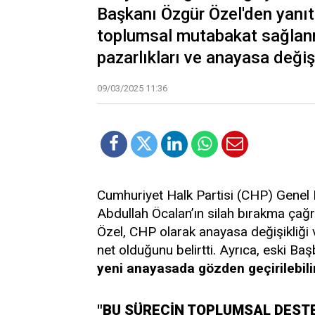
Başkanı Özgür Özel'den yanıt
toplumsal mutabakat sağlanmı
pazarlıkları ve anayasa değişi
09/03/2025 11:36
Cumhuriyet Halk Partisi (CHP) Genel 
Abdullah Öcalan’ın silah bırakma çağrı
Özel, CHP olarak anayasa değişikliği 
net olduğunu belirtti. Ayrıca, eski Baş
yeni anayasada gözden geçirilebili
"BU SÜRECİN TOPLUMSAL DESTE