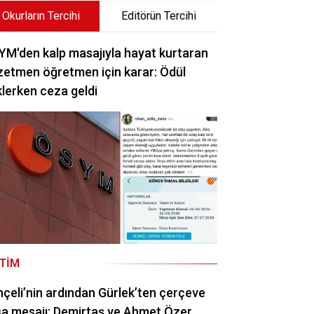
Okurların Tercihi
Editörün Tercihi
M'den kalp masajıyla hayat kurtaran
etmen öğretmen için karar: Ödül
lerken ceza geldi
ITIM
çeli’nin ardından Gürlek’ten çerçeve
a mesajı: Demirtaş ve Ahmet Özer