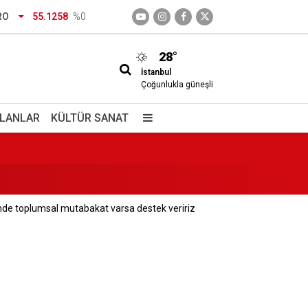
RO
55.1258
%0
28°
İstanbul
Çoğunlukla güneşli
aları
İLANLAR
KÜLTÜR SANAT
inde toplumsal mutabakat varsa destek veririz