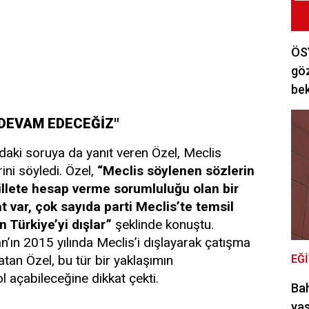
ÖSY
göz
bek
 DEVAM EDECEĞİZ"
ndaki soruya da yanıt veren Özel, Meclis
ni söyledi. Özel,
“Meclis söylenen sözlerin
illete hesap verme sorumluluğu olan bir
t var, çok sayıda parti Meclis’te temsil
n Türkiye’yi dışlar”
şeklinde konuştu.
ın 2015 yılında Meclis’i dışlayarak çatışma
an Özel, bu tür bir yaklaşımın
EĞ
l açabileceğine dikkat çekti.
Bah
yas