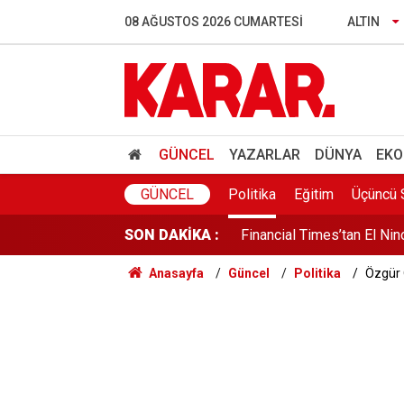
YKS'de değişiklik iddiala
08 AĞUSTOS 2026 CUMARTESI
ALTIN
IBAN'la para transferinde 
Kene yine can aldı: Ordu’d
ABD basınından üçlü savu
GÜNCEL
YAZARLAR
DÜNYA
EKO
Financial Times’tan El Nino
GÜNCEL
Politika
Eğitim
Üçüncü 
SON DAKİKA :
TEM'de 10 araç birbirine g
Anasayfa
Güncel
Politika
Özgür 
Avcılar sahilinde acı olay
Yeni çözüm kanunu Adalet