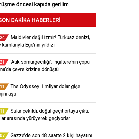
üşme öncesi kapıda gerilim
SON DAKIKA HABERLERI
Maldivler değil İzmir! Turkuaz denizi,
:24
e kumlarıyla Ege’nin yıldızı
'Atık sömürgeciliği': İngiltere’nin çöpü
:21
na’da çevre krizine dönüştü
The Odyssey 1 milyar dolar gişe
:11
jını aştı
Sular çekildi, doğal geçit ortaya çıktı:
:11
lar arasında yürüyerek geçiyorlar
Gazze’de son 48 saatte 2 kişi hayatını
:07