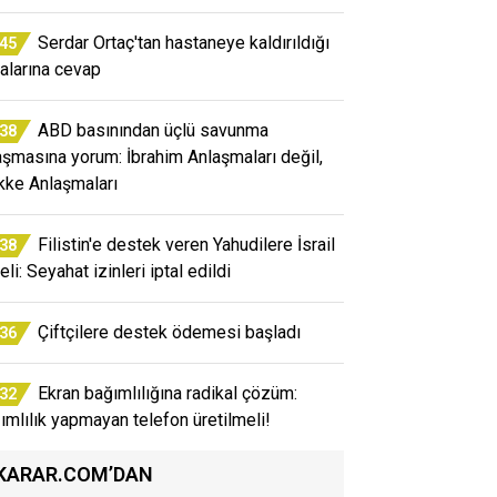
Serdar Ortaç'tan hastaneye kaldırıldığı
:45
ialarına cevap
ABD basınından üçlü savunma
:38
aşmasına yorum: İbrahim Anlaşmaları değil,
ke Anlaşmaları
Filistin'e destek veren Yahudilere İsrail
:38
li: Seyahat izinleri iptal edildi
Çiftçilere destek ödemesi başladı
:36
Ekran bağımlılığına radikal çözüm:
:32
ımlılık yapmayan telefon üretilmeli!
KARAR.COM’DAN