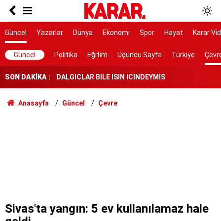
Poyraz lezzetine lezzet katıyor!
Herkes Çeşme'ye akın ederken onlar burayı
Güncel
Yazarlar
Dünya
Ekonomi
Spor
Hayat
Karar Vi
keşfetti: İzmir'de 'Böyle bir yer hâlâ var mı?'
dedirtecek o saklı cennet
DALGICLAR BILE ISIN ICINDEYMIS
Güncel
Politika
Eğitim
Üçüncü Sayfa
Türkiye
Çevr
SON DAKİKA :
AK Parti ile fark 4 puanı aştı
Tahliye edilen Çaykara’dan ilk açıklama: İçimiz
Anasayfa
Güncel
Çevre
buruk
Cezayir demiryolu tekeri ihtiyacını 5 yıl boyunca
KARDEMİR karşılayacak
Ferman padişahınsa meydanlar bizimdir
Farklılıklarımız bizi yekvücut kılacak
Dışarıda nefes alınamıyor ama buraya giren
mont arıyor
Sivas'ta yangın: 5 ev kullanılamaz hale