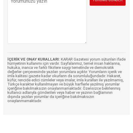
İÇERİK VE ONAY KURALLARI:
KARAR Gazetesi yorum sütunları ifade
hürriyetinin kullanımı için vardır. Sayfalarımız, temel insan haklarına,
hukuka, inanca ve farklı fikirlere saygı temelinde ve demokratik
değerler çerçevesinde yazılan yorumlara açıktır. Yorumların içerik ve
imla kalitesi gazete kadar okurların da sorumluluğundadır. Hakaret,
küfür, rencide edici cümleler veya imalar, imla kuralları ile yazılmamış,
Türkçe karakter kullanılmayan ve büyük harflerle yazılmış yorumlar
içeriğine bakılmaksızın onaylanmamaktadır. Özensizce belirlenmiş
kullanıcı adlarıyla gönderilen veya haber ve yazının bağlamının
dışında yazılan yorumlar da içeriğine bakılmaksızın
onaylanmamaktadır.