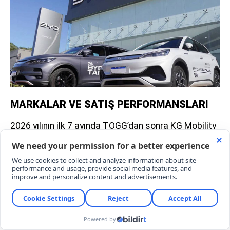
MARKALAR VE SATIŞ PERFORMANSLARI
2026 yılının ilk 7 ayında TOGG’dan sonra KG Mobility
8.602 ve MINI 8.029 adet satışla üst sıralara
yerleşti:
Öne Çıkan Markalar:
Volvo, Citroen, Opel, BMW,
Mercedes ve Tesla pazarda dikkat çeken satış
rakamlarına ulaştı.
1000 Adet Barajını Aşanlar:
Hyundai, Kia, Fiat,
Skoda, Ford, Renault ve Peugeot 1000 satış