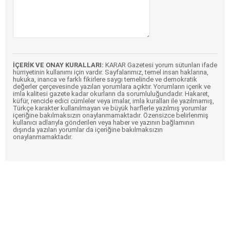
İÇERİK VE ONAY KURALLARI:
KARAR Gazetesi yorum sütunları ifade
hürriyetinin kullanımı için vardır. Sayfalarımız, temel insan haklarına,
hukuka, inanca ve farklı fikirlere saygı temelinde ve demokratik
değerler çerçevesinde yazılan yorumlara açıktır. Yorumların içerik ve
imla kalitesi gazete kadar okurların da sorumluluğundadır. Hakaret,
küfür, rencide edici cümleler veya imalar, imla kuralları ile yazılmamış,
Türkçe karakter kullanılmayan ve büyük harflerle yazılmış yorumlar
içeriğine bakılmaksızın onaylanmamaktadır. Özensizce belirlenmiş
kullanıcı adlarıyla gönderilen veya haber ve yazının bağlamının
dışında yazılan yorumlar da içeriğine bakılmaksızın
onaylanmamaktadır.