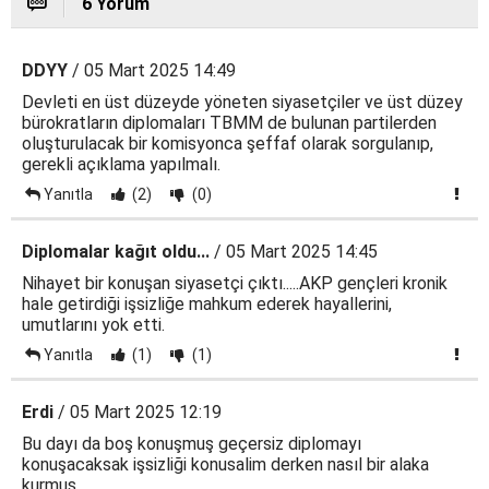
6 Yorum
DDYY
/ 05 Mart 2025 14:49
Devleti en üst düzeyde yöneten siyasetçiler ve üst düzey
bürokratların diplomaları TBMM de bulunan partilerden
oluşturulacak bir komisyonca şeffaf olarak sorgulanıp,
gerekli açıklama yapılmalı.
Yanıtla
(2)
(0)
Diplomalar kağıt oldu...
/ 05 Mart 2025 14:45
Nihayet bir konuşan siyasetçi çıktı.....AKP gençleri kronik
hale getirdiği işsizliğe mahkum ederek hayallerini,
umutlarını yok etti.
Yanıtla
(1)
(1)
Erdi
/ 05 Mart 2025 12:19
Bu dayı da boş konuşmuş geçersiz diplomayı
konuşacaksak işsizliği konusalim derken nasıl bir alaka
kurmuş