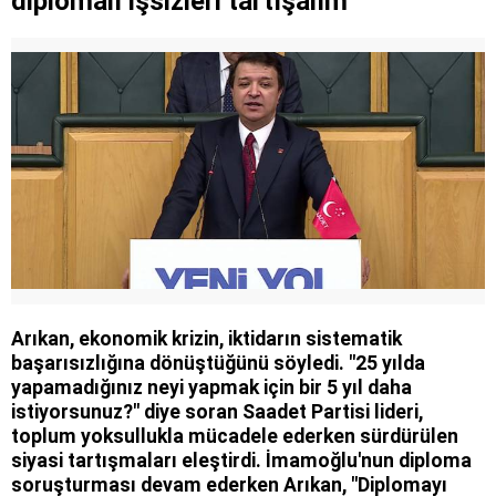
diplomalı işsizleri tartışalım
Arıkan, ekonomik krizin, iktidarın sistematik
başarısızlığına dönüştüğünü söyledi. "25 yılda
yapamadığınız neyi yapmak için bir 5 yıl daha
istiyorsunuz?" diye soran Saadet Partisi lideri,
toplum yoksullukla mücadele ederken sürdürülen
siyasi tartışmaları eleştirdi. İmamoğlu'nun diploma
soruşturması devam ederken Arıkan, "Diplomayı