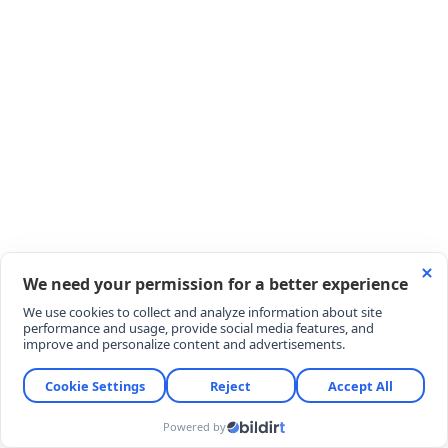
Yumuşayan meyveler tenceredeki suyuyla
birlikte pürüzsüz bir püre haline gelene kadar el
blenderından geçirilir.
İpeksi bir kıvam alan karışıma 1 tatlı kaşığı