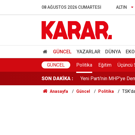
İstanbul'da gece boyu nem
08 AĞUSTOS 2026 CUMARTESI
ALTIN
İş Bankası Grubu’nda üst 
ÖSYM'den kalp masajıyla h
Rusya açıklarındaki Türk g
GÜNCEL
YAZARLAR
DÜNYA
EKO
Yeni Parti'nin MHP'ye Dem
GÜNCEL
Politika
Eğitim
Üçüncü 
SON DAKİKA :
Davutoğlu’ndan Gannuşi iç
Anasayfa
Güncel
Politika
TSK’da
Meclis’te sezaryen doğum 
Gürlek: Eğer bir tuğla çek