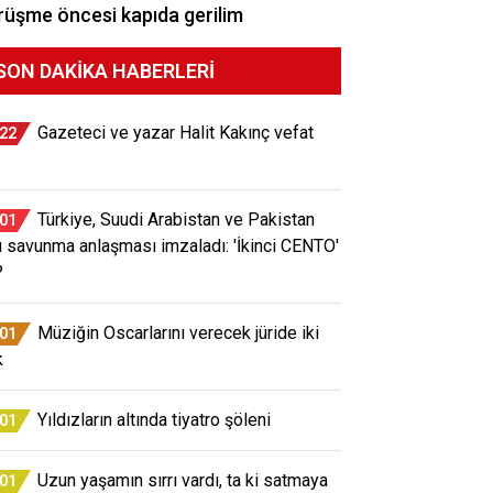
üşme öncesi kapıda gerilim
SON DAKIKA HABERLERI
Gazeteci ve yazar Halit Kakınç vefat
:22
Türkiye, Suudi Arabistan ve Pakistan
:01
ü savunma anlaşması imzaladı: 'İkinci CENTO'
?
Müziğin Oscarlarını verecek jüride iki
:01
k
Yıldızların altında tiyatro şöleni
:01
Uzun yaşamın sırrı vardı, ta ki satmaya
:01