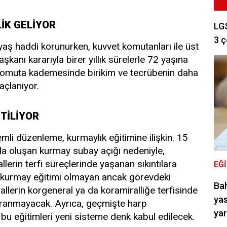
İK GELİYOR
LGS
3 ç
 yaş haddi korunurken, kuvvet komutanları ile üst
şkanı kararıyla birer yıllık sürelerle 72 yaşına
 komuta kademesinde birikim ve tecrübenin daha
açlanıyor.
TİLİYOR
emli düzenleme, kurmaylık eğitimine ilişkin. 15
a oluşan kurmay subay açığı nedeniyle,
lerin terfi süreçlerinde yaşanan sıkıntılara
EĞ
, kurmay eğitimi olmayan ancak görevdeki
Bah
llerin korgeneral ya da koramiralliğe terfisinde
yas
 aranmayacak. Ayrıca, geçmişte harp
ya
u eğitimleri yeni sisteme denk kabul edilecek.