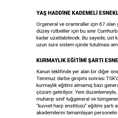
YAŞ HADDİNE KADEMELİ ESNEKL
Orgeneral ve oramiraller için 67 olan
düzey rütbeliler için bu sınır Cumhurba
kadar uzatılabilecek. Bu sayede, üst
uzun süre sistem içinde tutulması am
KURMAYLIK EĞİTİMİ ŞARTI ESNE
Kanun teklifinde yer alan bir diğer ön
Temmuz darbe girişimi sonrası TSK’d
kurmaylık eğitimi almamış bazı general
çözüm getiriliyor. Yeni düzenlemeyle
muharip sınıf tuğgeneral ve tümgenera
“kuvvet harp enstitüsü” eğitimi şartı
akademilerini tamamlayan personelin b