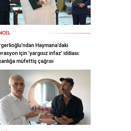
NCEL
gerlioğlu’ndan Haymana’daki
rasyon için 'yargısız infaz' iddiası:
anlığa müfettiş çağrısı