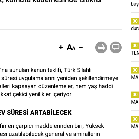
baş
00
dur
00
TLM
a sunulan kanun teklifi, Türk Silahlı
00
v süresi uygulamalarını yeniden şekillendirmeye
MA
iralleri kapsayan düzenlemeler, hem yaş haddi
kat çekici yenilikler içeriyor.
00
MA
EV SÜRESİ ARTABİLECEK
00
in en çarpıcı maddelerinden biri, Yüksek
MA
si uzatılabilecek general ve amirallerin