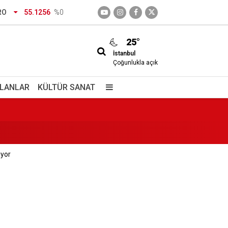
RO
55.1256
%0
ası Genel Müdürlüğü’ne
25°
İstanbul
a geldi
Çoğunlukla açık
İLANLAR
KÜLTÜR SANAT
iyor