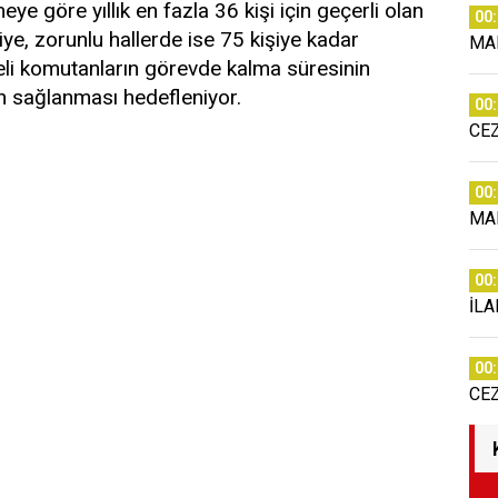
ye göre yıllık en fazla 36 kişi için geçerli olan
00
iye, zorunlu hallerde ise 75 kişiye kadar
MA
übeli komutanların görevde kalma süresinin
ın sağlanması hedefleniyor.
00
CE
00
MA
00
İLA
00
CE