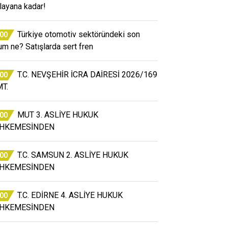
layana kadar!
Türkiye otomotiv sektöründeki son
:00
um ne? Satışlarda sert fren
T.C. NEVŞEHİR İCRA DAİRESİ 2026/169
:00
T.
MUT 3. ASLİYE HUKUK
:00
HKEMESİNDEN
T.C. SAMSUN 2. ASLİYE HUKUK
:00
HKEMESİNDEN
T.C. EDİRNE 4. ASLİYE HUKUK
:00
HKEMESİNDEN