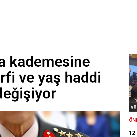
a kademesine
rfi ve yaş haddi
değişiyor
GÜ
ÖN
12