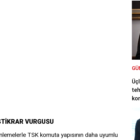
GÜ
Üçl
teh
ko
STİKRAR VURGUSU
enlemelerle TSK komuta yapısının daha uyumlu