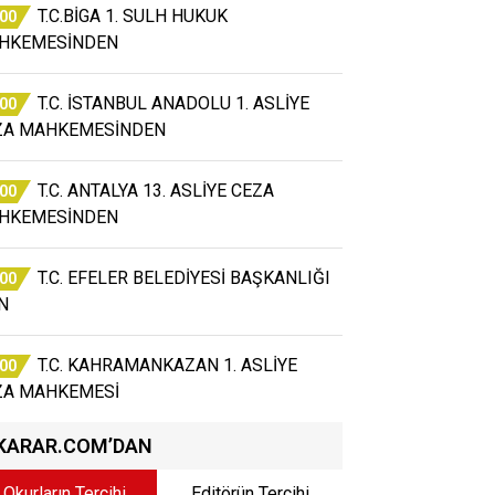
T.C.BİGA 1. SULH HUKUK
:00
HKEMESİNDEN
T.C. İSTANBUL ANADOLU 1. ASLİYE
:00
ZA MAHKEMESİNDEN
T.C. ANTALYA 13. ASLİYE CEZA
:00
HKEMESİNDEN
T.C. EFELER BELEDİYESİ BAŞKANLIĞI
:00
N
T.C. KAHRAMANKAZAN 1. ASLİYE
:00
ZA MAHKEMESİ
KARAR.COM’DAN
Okurların Tercihi
Editörün Tercihi