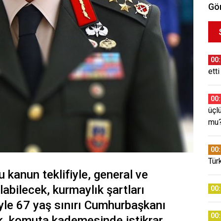
Gör
00
etti
00
üçl
mu
00
Tür
 kanun teklifiyle, general ve
labilecek, kurmaylık şartları
00
yle 67 yaş sınırı Cumhurbaşkanı
00
ek, komuta kademesinde istikrar