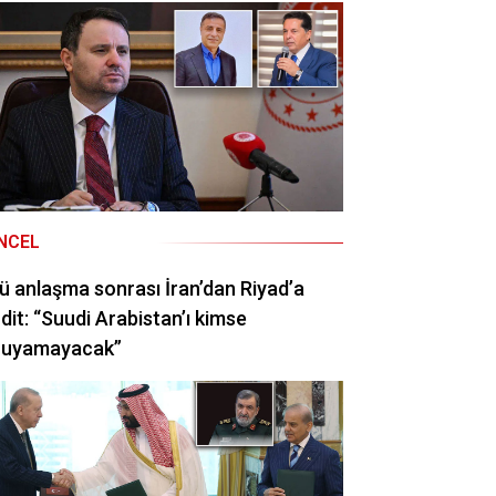
NCEL
ü anlaşma sonrası İran’dan Riyad’a
dit: “Suudi Arabistan’ı kimse
ruyamayacak”