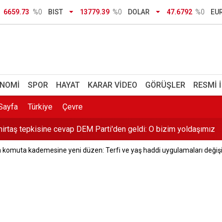
 uyarısı: Yüzde 96'ya çıkacak
6659.73
%0
BIST
13779.39
%0
DOLAR
47.6792
%0
EU
düzey görev değişimi: Hakan Aran Şişecam’a, Cahit Çınar İş Bank
ayat kurtaran gözetmen öğretmen için karar: Ödül beklerken cez
emisine İHA saldırısı
NOMI
SPOR
HAYAT
KARAR VIDEO
GÖRÜŞLER
RESMI 
irtaş tepkisine cevap DEM Parti'den geldi: O bizim yoldaşımız
Sayfa
Türkiye
Çevre
in uluslararası imza kampanyasına destek
 komuta kademesine yeni düzen: Terfi ve yaş haddi uygulamaları değiş
oranları tartışması: Yine çoğunlukla erkek vekiller konuştu
ilmesi gerekiyorsa o tuğlayı biz çekeceğiz