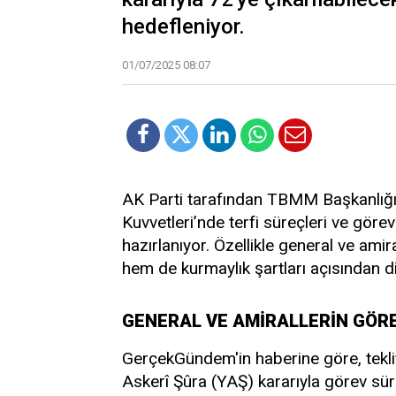
hedefleniyor.
01/07/2025 08:07
AK Parti tarafından TBMM Başkanlığı’n
Kuvvetleri’nde terfi süreçleri ve göre
hazırlanıyor. Özellikle general ve am
hem de kurmaylık şartları açısından dik
GENERAL VE AMİRALLERİN GÖR
GerçekGündem'in haberine göre, teklif
Askerî Şûra (YAŞ) kararıyla görev süre