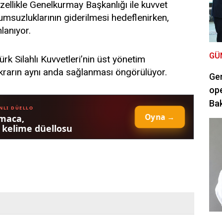
. Özellikle Genelkurmay Başkanlığı ile kuvvet
yumsuzluklarının giderilmesi hedeflenirken,
lanıyor.
GÜ
k Silahlı Kuvvetleri’nin üst yönetim
krarın aynı anda sağlanması öngörülüyor.
Ger
ope
Bak