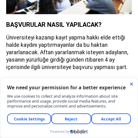
BAŞVURULAR NASIL YAPILACAK?
Üniversiteyi kazanıp kayıt yapma hakkı elde ettiği
halde kaydını yaptırmayanlar da bu haktan
yararlanacak. Aftan yararlanmak isteyen adayların,
yasanın yürürlüğe girdiği günden itibaren 4 ay
içerisinde ilgili üniversiteye başvuru yapması şart.
2026 ÖĞRENCİ AFFI SON BAŞVURU TARİHİ
Kanunun Resmi Gazete'de yayımlanarak yürürlüğe
girmesiyle birlikte, aftan yararlanmak isteyenler için
4 aylık yasal başvuru süresi geri sayıma başladı.
Yasa 9 Ağustos 2026 tarihinde yayımlandığı için,
adayların en geç Aralık 2026'nın ilk haftasına kadar
başvurularını tamamlaması gerekiyor. Bu tarihi