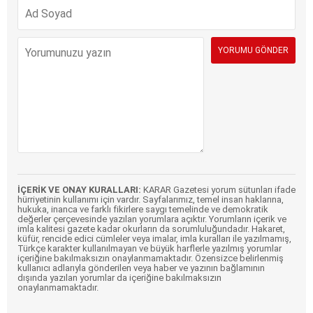
İÇERİK VE ONAY KURALLARI:
KARAR Gazetesi yorum sütunları ifade
hürriyetinin kullanımı için vardır. Sayfalarımız, temel insan haklarına,
hukuka, inanca ve farklı fikirlere saygı temelinde ve demokratik
değerler çerçevesinde yazılan yorumlara açıktır. Yorumların içerik ve
imla kalitesi gazete kadar okurların da sorumluluğundadır. Hakaret,
küfür, rencide edici cümleler veya imalar, imla kuralları ile yazılmamış,
Türkçe karakter kullanılmayan ve büyük harflerle yazılmış yorumlar
içeriğine bakılmaksızın onaylanmamaktadır. Özensizce belirlenmiş
kullanıcı adlarıyla gönderilen veya haber ve yazının bağlamının
dışında yazılan yorumlar da içeriğine bakılmaksızın
onaylanmamaktadır.