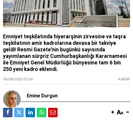
Emniyet teşkilatında hiyerarşinin zirvesine ve taşra
teşkilatının amir kadrolarına devasa bir takviye
geldi! Resmi Gazete'nin bugünkü sayısında
yayımlanan sürpriz Cumhurbaşkanlığı Kararnamesi
ile Emniyet Genel Müdürlüğü bünyesine tam 6 bin
250 yeni kadro eklendi.
09/08/2026 03:04
KARAR
Emine Durgun