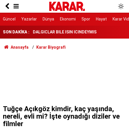
Herkes Çeşme'ye akın ederken onlar burayı
keşfetti: İzmir'de 'Böyle bir yer hâlâ var mı?'
dedirtecek o saklı cennet
DALGICLAR BILE ISIN ICINDEYMIS
Güncel
Yazarlar
Dünya
Ekonomi
Spor
Hayat
Karar Vi
SON DAKİKA :
AK Parti ile fark 4 puanı aştı
Tahliye edilen Çaykara’dan ilk açıklama: İçimiz
Anasayfa
Karar Biyografi
buruk
Cezayir demiryolu tekeri ihtiyacını 5 yıl boyunca
KARDEMİR karşılayacak
Ferman padişahınsa meydanlar bizimdir
Farklılıklarımız bizi yekvücut kılacak
Dışarıda nefes alınamıyor ama buraya giren
mont arıyor
Tuğçe Açıkgöz kimdir, kaç yaşında,
nereli, evli mi? İşte oynadığı diziler ve
filmler