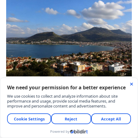
PLAJDA ŞEZLONG VE ŞEMSİYE KİRALAMA
VAR MI
Ücretsiz halk plajı statüsünde olması nedeniyle
ziyaretçilerin en çok merak ettiği konuların başında
plajdaki imkanlar geliyor. Belediyenin sağladığı duş
ve soyunma kabini gibi temel hizmetlerin yanı sıra,
plajda sabit bir şezlong veya şemsiye kiralama