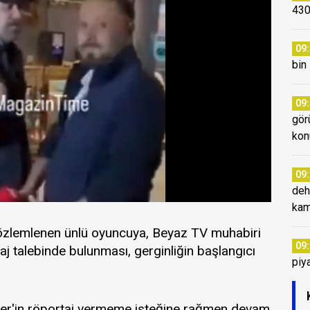
430
09
bin
09
gör
kon
09
dehş
kam
özlemlenen ünlü oyuncuya, Beyaz TV muhabiri
09
taj talebinde bulunması, gerginliğin başlangıcı
piy
 İşler'in röportaj vermeme isteğine rağmen devam