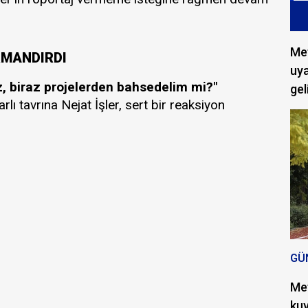
Met
IRMANDIRDI
uya
, biraz projelerden bahsedelim mi?"
gel
lı tavrına Nejat İşler, sert bir reaksiyon
GÜ
Met
kuv