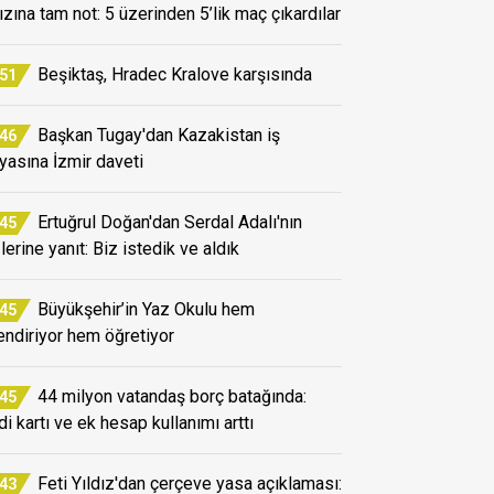
dızına tam not: 5 üzerinden 5’lik maç çıkardılar
Beşiktaş, Hradec Kralove karşısında
:51
Başkan Tugay'dan Kazakistan iş
:46
yasına İzmir daveti
Ertuğrul Doğan'dan Serdal Adalı'nın
:45
lerine yanıt: Biz istedik ve aldık
Büyükşehir’in Yaz Okulu hem
:45
endiriyor hem öğretiyor
44 milyon vatandaş borç batağında:
:45
di kartı ve ek hesap kullanımı arttı
Feti Yıldız'dan çerçeve yasa açıklaması:
:43