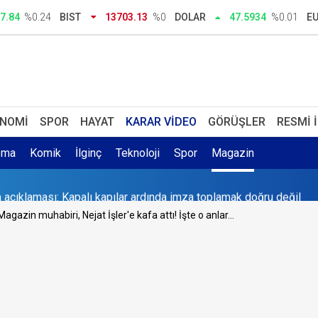
7.84
%0.24
BIST
13703.13
%0
DOLAR
47.5934
%0.01
E
NOMI
SPOR
HAYAT
KARAR VIDEO
GÖRÜŞLER
RESMI 
ema
Komik
İlginç
Teknoloji
Spor
Magazin
üyor! Antalya’nın dünyada nadir bulunan mirası
Magazin muhabiri, Nejat İşler'e kafa attı! İşte o anlar...
sa açıklaması: 430'un üzerinde oyla yasallaşır
sevgilisi dehşet saçtı: Nilda'nın hayatını kaybettiği saldırı kamer
du: Öğle saatlerinde çalışmak yasaklandı