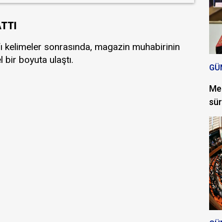
ATTI
kafı kelimeler sonrasında, magazin muhabirinin
l bir boyuta ulaştı.
GÜ
Mec
sür