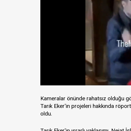
Kameralar önünde rahatsız olduğu g
Tarık Eker'in projeleri hakkında röpor
oldu.
Tarık Eker'in ısrarlı yaklaşımı, Nejat