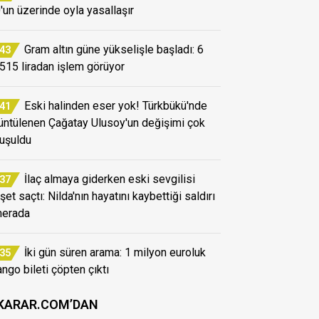
'un üzerinde oyla yasallaşır
Gram altın güne yükselişle başladı: 6
:43
 515 liradan işlem görüyor
Eski halinden eser yok! Türkbükü'nde
:41
üntülenen Çağatay Ulusoy'un değişimi çok
uşuldu
İlaç almaya giderken eski sevgilisi
:37
et saçtı: Nilda'nın hayatını kaybettiği saldırı
erada
İki gün süren arama: 1 milyon euroluk
:35
ango bileti çöpten çıktı
KARAR.COM’DAN