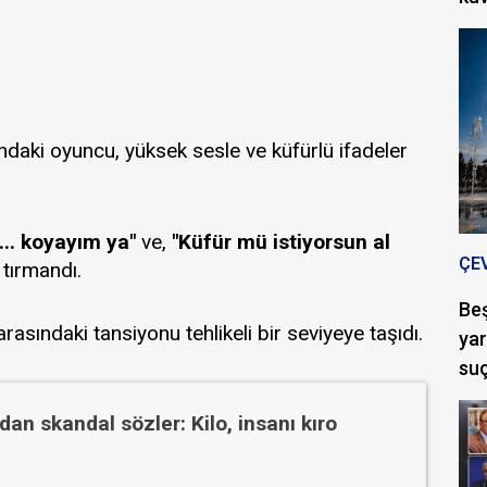
daki oyuncu, yüksek sesle ve küfürlü ifadeler
... koyayım ya"
ve,
"Küfür mü istiyorsun al
ÇE
 tırmandı.
Be
sındaki tansiyonu tehlikeli bir seviyeye taşıdı.
yar
suç
an skandal sözler: Kilo, insanı kıro