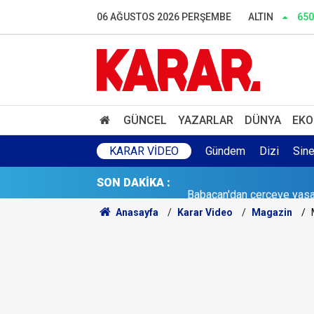
06 AĞUSTOS 2026 PERŞEMBE
ALTIN
650
GÜNCEL
YAZARLAR
DÜNYA
EKO
KARAR VIDEO
Gündem
Dizi
Sin
SON DAKİKA :
Tatile giden büyülenip dön
Anasayfa
Karar Video
Magazin
Feti Yıldız'dan çerçeve ya
İlaç almaya giderken eski 
KKTC’yi aşırı sıcaklar vur