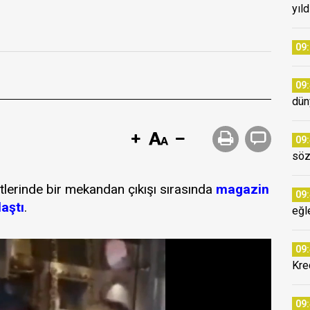
yıl
09
09
dün
09
söz
tlerinde bir mekandan çıkışı sırasında
magazin
09
laştı
.
eğl
09
Kre
09