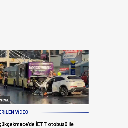
NCEL
ERILEN VIDEO
çükçekmece'de İETT otobüsü ile