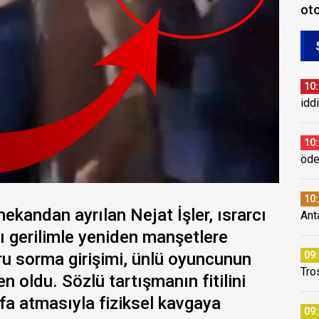
oto
10
idd
10
öde
10
ekandan ayrılan Nejat İşler, ısrarcı
Ant
 gerilimle yeniden manşetlere
oru sorma girişimi, ünlü oyuncunun
09
Tro
n oldu. Sözlü tartışmanın fitilini
fa atmasıyla fiziksel kavgaya
09