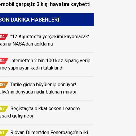
mobil çarpıştı: 3 kişi hayatını kaybetti
SON DAKIKA HABERLERI
"12 Ağustos'ta yerçekimi kaybolacak"
:04
iasına NASA'dan açıklama
İnternetten 2 bin 100 kez sipariş verip
:04
me yapmayan kadın tutuklandı
Tatile giden büyülenip dönüyor!
:00
alya’nın dünyada nadir bulunan mirası
Beşiktaş'ta dikkat çeken Leandro
:57
ssard gelişmesi
Rıdvan Dilmen’den Fenerbahçe’nin iki
:51