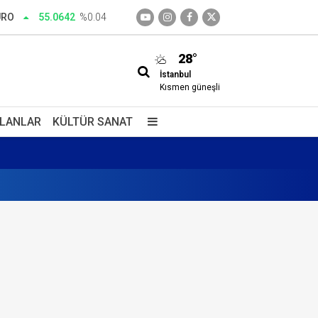
URO
55.0642
%0.04
28°
İstanbul
Kısmen güneşli
İLANLAR
KÜLTÜR SANAT
ada