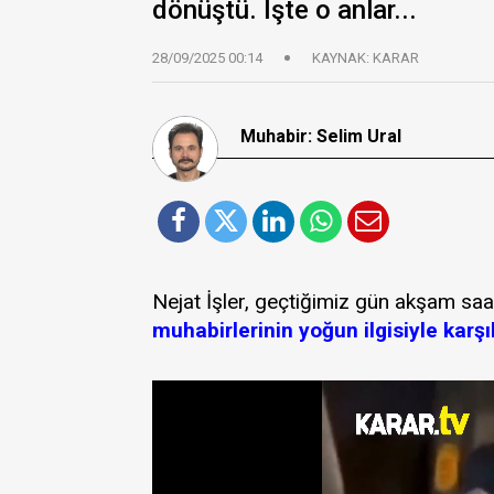
dönüştü. İşte o anlar...
28/09/2025 00:14
KAYNAK: KARAR
Muhabir: Selim Ural
Nejat İşler, geçtiğimiz gün akşam saa
muhabirlerinin yoğun ilgisiyle karşı