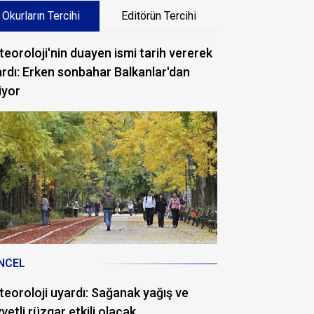
Okurların Tercihi
Editörün Tercihi
eoroloji'nin duayen ismi tarih vererek
rdı: Erken sonbahar Balkanlar'dan
iyor
NCEL
eoroloji uyardı: Sağanak yağış ve
vetli rüzgar etkili olacak