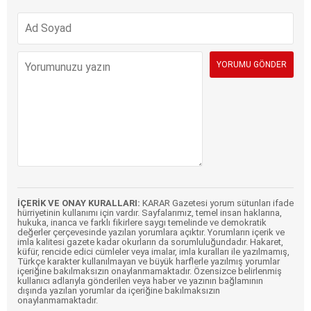
İÇERİK VE ONAY KURALLARI:
KARAR Gazetesi yorum sütunları ifade
hürriyetinin kullanımı için vardır. Sayfalarımız, temel insan haklarına,
hukuka, inanca ve farklı fikirlere saygı temelinde ve demokratik
değerler çerçevesinde yazılan yorumlara açıktır. Yorumların içerik ve
imla kalitesi gazete kadar okurların da sorumluluğundadır. Hakaret,
küfür, rencide edici cümleler veya imalar, imla kuralları ile yazılmamış,
Türkçe karakter kullanılmayan ve büyük harflerle yazılmış yorumlar
içeriğine bakılmaksızın onaylanmamaktadır. Özensizce belirlenmiş
kullanıcı adlarıyla gönderilen veya haber ve yazının bağlamının
dışında yazılan yorumlar da içeriğine bakılmaksızın
onaylanmamaktadır.