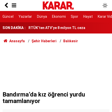
Yeni YHT hattı 2028’de hizmete girecek
RTÜK’ten ATV’ye 8 milyon TL ceza
Güncel
Yazarlar
Dünya
Ekonomi
Spor
Hayat
Karar Vi
YENİ Parti Manisa İl Başkanı İlksen Özalper
SON DAKİKA :
tutuklandı
'Özgürlüğümüz için çerçeve yasaya gerek yok'
Anasayfa
Şehir Haberleri
Balıkesir
Toplarken eziyet, soyarken çile çektiriyor!
Eski milli futbolcu Haluk Erdem hayatını kaybetti
Yılda 700 ton ürün alınıyor!
193.390 tonluk hasat başladı!
Bandırma’da kız öğrenci yurdu
tamamlanıyor