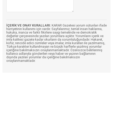
İÇERİK VE ONAY KURALLARI:
KARAR Gazetesi yorum sütunları ifade
hürriyetinin kullanımı için vardır. Sayfalarımız, temel insan haklarına,
hukuka, inanca ve farklı fikirlere saygı temelinde ve demokratik
değerler çerçevesinde yazılan yorumlara açıktır. Yorumların içerik ve
imla kalitesi gazete kadar okurların da sorumluluğundadır. Hakaret,
küfür, rencide edici cümleler veya imalar, imla kuralları ile yazılmamış,
Türkçe karakter kullanılmayan ve büyük harflerle yazılmış yorumlar
içeriğine bakılmaksızın onaylanmamaktadır. Özensizce belirlenmiş
kullanıcı adlarıyla gönderilen veya haber ve yazının bağlamının
dışında yazılan yorumlar da içeriğine bakılmaksızın
onaylanmamaktadır.