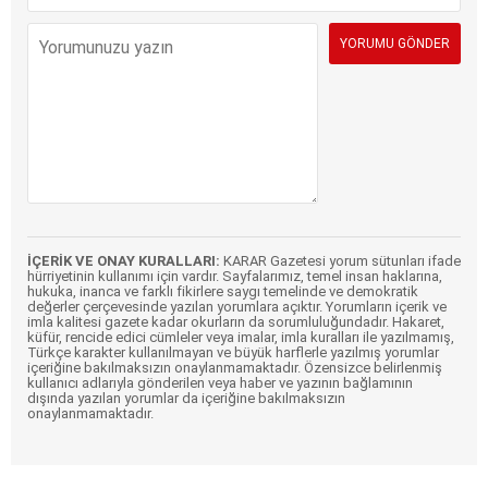
İÇERİK VE ONAY KURALLARI:
KARAR Gazetesi yorum sütunları ifade
hürriyetinin kullanımı için vardır. Sayfalarımız, temel insan haklarına,
hukuka, inanca ve farklı fikirlere saygı temelinde ve demokratik
değerler çerçevesinde yazılan yorumlara açıktır. Yorumların içerik ve
imla kalitesi gazete kadar okurların da sorumluluğundadır. Hakaret,
küfür, rencide edici cümleler veya imalar, imla kuralları ile yazılmamış,
Türkçe karakter kullanılmayan ve büyük harflerle yazılmış yorumlar
içeriğine bakılmaksızın onaylanmamaktadır. Özensizce belirlenmiş
kullanıcı adlarıyla gönderilen veya haber ve yazının bağlamının
dışında yazılan yorumlar da içeriğine bakılmaksızın
onaylanmamaktadır.