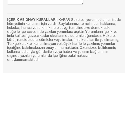
İÇERİK VE ONAY KURALLARI:
KARAR Gazetesi yorum sütunları ifade
hürriyetinin kullanımı için vardır. Sayfalarımız, temel insan haklarına,
hukuka, inanca ve farklı fikirlere saygı temelinde ve demokratik
değerler çerçevesinde yazılan yorumlara açıktır. Yorumların içerik ve
imla kalitesi gazete kadar okurların da sorumluluğundadır. Hakaret,
küfür, rencide edici cümleler veya imalar, imla kuralları ile yazılmamış,
Türkçe karakter kullanılmayan ve büyük harflerle yazılmış yorumlar
içeriğine bakılmaksızın onaylanmamaktadır. Özensizce belirlenmiş
kullanıcı adlarıyla gönderilen veya haber ve yazının bağlamının
dışında yazılan yorumlar da içeriğine bakılmaksızın
onaylanmamaktadır.