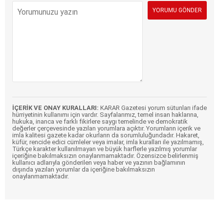
İÇERİK VE ONAY KURALLARI:
KARAR Gazetesi yorum sütunları ifade
hürriyetinin kullanımı için vardır. Sayfalarımız, temel insan haklarına,
hukuka, inanca ve farklı fikirlere saygı temelinde ve demokratik
değerler çerçevesinde yazılan yorumlara açıktır. Yorumların içerik ve
imla kalitesi gazete kadar okurların da sorumluluğundadır. Hakaret,
küfür, rencide edici cümleler veya imalar, imla kuralları ile yazılmamış,
Türkçe karakter kullanılmayan ve büyük harflerle yazılmış yorumlar
içeriğine bakılmaksızın onaylanmamaktadır. Özensizce belirlenmiş
kullanıcı adlarıyla gönderilen veya haber ve yazının bağlamının
dışında yazılan yorumlar da içeriğine bakılmaksızın
onaylanmamaktadır.