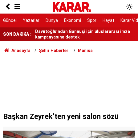
O bizim yoldaşımız
Davutoğlu’ndan Gannuşi için uluslararası imza
Güncel
Yazarlar
Dünya
Ekonomi
Spor
Hayat
Karar Vi
kampanyasına destek
SON DAKİKA :
Yine çoğunlukla erkek vekiller konuştu
Gürlek: Eğer bir tuğla çekilmesi gerekiyorsa o
Anasayfa
Şehir Haberleri
Manisa
tuğlayı biz çekeceğiz
'NATO'ya alternatif ittifak' iddiasına DMM'den
cevap
Menderes Belediye Başkanı İlkay Çiçek
tutuklandı
Suudi Arabistan'dan ittifak açıklaması: Nükleer
emellerle bağlantılı değil
ABD'den ateşkes mesajı: Çok yaklaştık
Başkan Zeyrek’ten yeni salon sözü