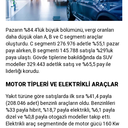
Pazarın %84.4’lük büyük bölümünü, vergi oranları
daha düşük olan A, B ve C segmenti araçlar
oluşturdu. C segmenti 276.976 adetle %55,1 pazar
payı alırken, B segmenti 145.788 satışla %29’luk
paya ulaştı. Gövde tiplerine bakıldığında da SUV
modeller 329.443 adetlik satış ve %65,5 pay ile
liderliği korudu.
MOTOR TİPLERİ VE ELEKTRİKLİ ARAÇLAR
Yakıt türüne göre satışlarda ilk sıra %41,4 payla
(208.046 adet) benzinli araçların oldu. Benzinlileri
%33 payla hibrit, %18,7 payla elektrikli, %6,1 payla
dizel ve %0,8 payla otogazlı modeller takip etti.
Elektrikli araç segmentinde de motor gücü 160 Kw