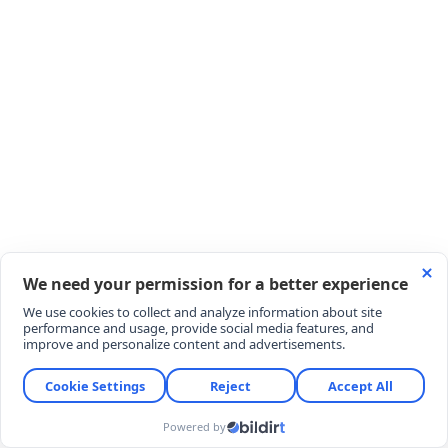
21.30 Göztepe – Gençlerbirliği
21.30 Corendon Alanyaspor - Beşiktaş
24 AĞUSTOS PAZARTESİ
21.30 Kocaelispor - Amed Sportif Faaliyetler
3’ÜNCÜ HAFTA