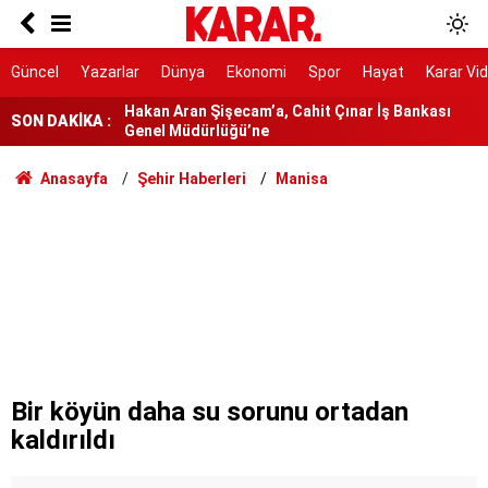
İstanbul'da gece boyu nem uyarısı: Yüzde 96'ya
çıkacak
Hakan Aran Şişecam’a, Cahit Çınar İş Bankası
Güncel
Yazarlar
Dünya
Ekonomi
Spor
Hayat
Karar Vi
Genel Müdürlüğü’ne
SON DAKİKA :
Ödül beklerken ceza geldi
Rusya açıklarındaki Türk gemisine İHA saldırısı
Anasayfa
Şehir Haberleri
Manisa
O bizim yoldaşımız
Davutoğlu’ndan Gannuşi için uluslararası imza
kampanyasına destek
Yine çoğunlukla erkek vekiller konuştu
Gürlek: Eğer bir tuğla çekilmesi gerekiyorsa o
tuğlayı biz çekeceğiz
Bir köyün daha su sorunu ortadan
kaldırıldı