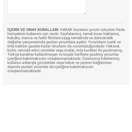
İÇERİK VE ONAY KURALLARI:
KARAR Gazetesi yorum sütunları ifade
hürriyetinin kullanımı için vardır. Sayfalarımız, temel insan haklarına,
hukuka, inanca ve farklı fikirlere saygı temelinde ve demokratik
değerler çerçevesinde yazılan yorumlara açıktır. Yorumların içerik ve
imla kalitesi gazete kadar okurların da sorumluluğundadır. Hakaret,
küfür, rencide edici cümleler veya imalar, imla kuralları ile yazılmamış,
Türkçe karakter kullanılmayan ve büyük harflerle yazılmış yorumlar
içeriğine bakılmaksızın onaylanmamaktadır. Özensizce belirlenmiş
kullanıcı adlarıyla gönderilen veya haber ve yazının bağlamının
dışında yazılan yorumlar da içeriğine bakılmaksızın
onaylanmamaktadır.