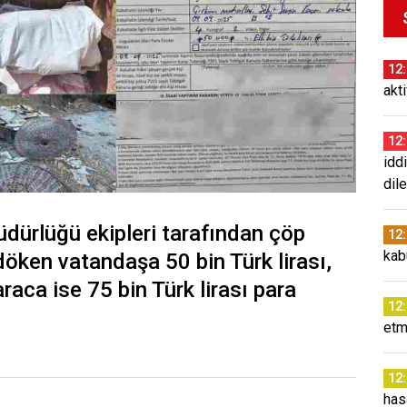
12
akt
12
idd
dil
dürlüğü ekipleri tarafından çöp
12
kab
öken vatandaşa 50 bin Türk lirası,
aca ise 75 bin Türk lirası para
12
etm
12
has