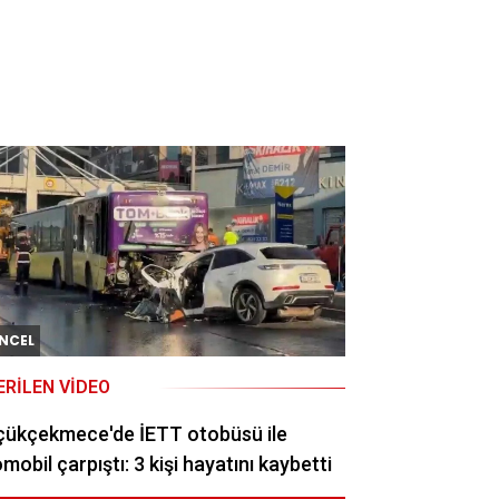
NCEL
ERILEN VIDEO
çükçekmece'de İETT otobüsü ile
mobil çarpıştı: 3 kişi hayatını kaybetti