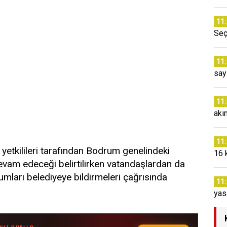
11
Seç
11
say
11
akı
11
etkilileri tarafından Bodrum genelindeki
16 
evam edeceği belirtilirken vatandaşlardan da
rumları belediyeye bildirmeleri çağrısında
11
yas