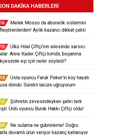
SON DAKIKA HABERLERI
Melek Mosso da abonelik sistemini
:16
ifleştirenlerden! Aylık kazancı dikkat çekti
Ülkü Hilal Çiftçi'nin ailesinde sarsıcı
:15
ialar: Anne Kader Çiftçi kimdir, boşanma
ekçesinde eşi için neler söyledi?
Usta oyuncu Faruk Peker'in köy hayatı
:14
usa döndü: Sürekli tacize uğruyorum
Şöhretin zirvesindeyken şehri terk
:12
işti: Ünlü oyuncu Burak Hakkı Çiftçi oldu!
Ne sulama ne gübreleme! Doğru
:09
atla devamlı ürün veriyor kazanç katlanıyor