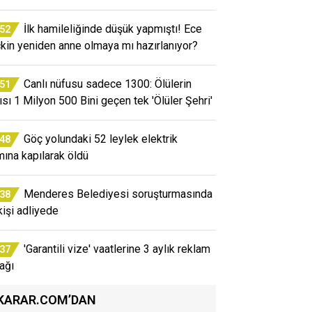
İlk hamileliğinde düşük yapmıştı! Ece
:52
kin yeniden anne olmaya mı hazırlanıyor?
Canlı nüfusu sadece 1300: Ölülerin
:51
ısı 1 Milyon 500 Bini geçen tek 'Ölüler Şehri'
Göç yolundaki 52 leylek elektrik
:48
mına kapılarak öldü
Menderes Belediyesi soruşturmasında
:38
kişi adliyede
'Garantili vize' vaatlerine 3 aylık reklam
:37
ağı
KARAR.COM’DAN