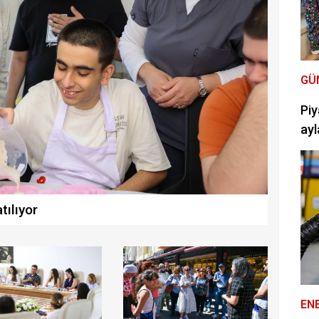
GÜ
Piy
ayl
tılıyor
EN