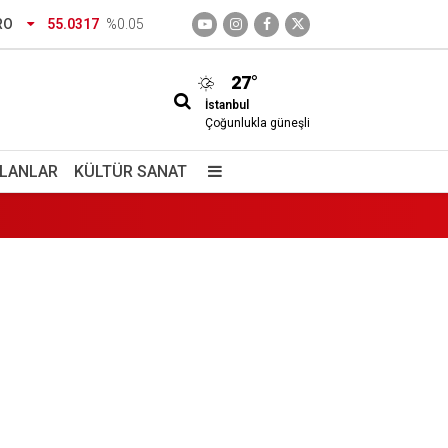
RO
55.0317
%0.05
27°
İstanbul
Çoğunlukla güneşli
İLANLAR
KÜLTÜR SANAT