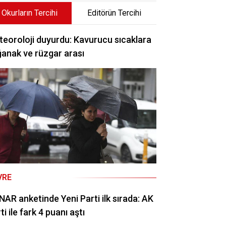
Okurların Tercihi
Editörün Tercihi
eoroloji duyurdu: Kavurucu sıcaklara
anak ve rüzgar arası
VRE
AR anketinde Yeni Parti ilk sırada: AK
ti ile fark 4 puanı aştı