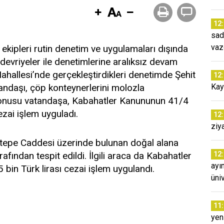
12
sad
vaz
kipleri rutin denetim ve uygulamaları dışında
l devriyeler ile denetimlerine aralıksız devam
hallesi’nde gerçekleştirdikleri denetimde Şehit
12
andaşı, çöp konteynerlerini molozla
Kay
konusu vatandaşa, Kabahatler Kanununun 41/4
ezai işlem uyguladı.
12
ziy
tepe Caddesi üzerinde bulunan doğal alana
afından tespit edildi. İlgili araca da Kabahatler
12
ayı
in Türk lirası cezai işlem uygulandı.
üni
11
yeni