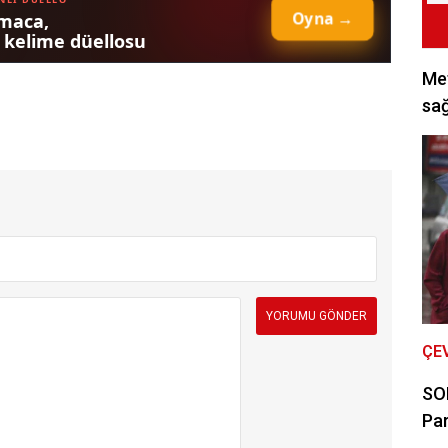
Met
sağ
ÇE
SON
Par