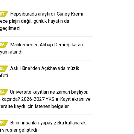
Hepsiburada araştırdı: Güneş Kremi
:07
ece plajın değil, günlük hayatın da
geçilmezi
Mahkemeden Ahbap Derneği kararı:
:06
yum atandı
Aslı Hünel’den Açıkhava’da müzik
:05
afeti
Üniversite kayıtları ne zaman başlıyor,
:04
n kaçında? 2026-2027 YKS e-Kayıt ekranı ve
versite kaydı için istenen belgeler
Bilim insanları yapay zeka kullanarak
:59
 virüsler geliştirdi