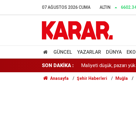
Göç yolundaki 52 leylek el
07 AĞUSTOS 2026 CUMA
ALTIN
6602.3
Menderes Belediyesi soru
'Garantili vize' vaatlerine
Maliyeti düşük, pazarı yük
GÜNCEL
YAZARLAR
DÜNYA
EKO
SON DAKİKA :
YENİ Parti’ye YSK’da temsil
Anasayfa
Şehir Haberleri
Muğla
30 ilde IŞİD operasyonu: 
Prof. Dr. Osman Bektaş’ta