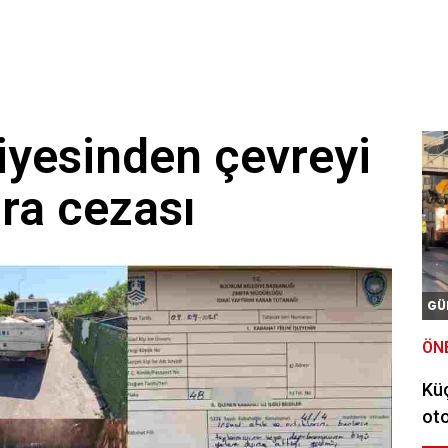
yesinden çevreyi
ara cezası
GÜ
ÖN
Kü
oto