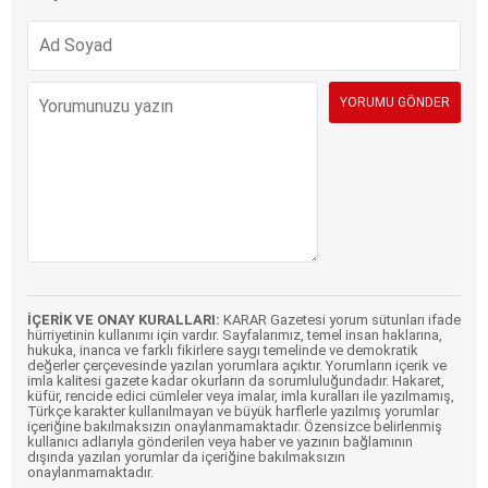
İÇERİK VE ONAY KURALLARI:
KARAR Gazetesi yorum sütunları ifade
hürriyetinin kullanımı için vardır. Sayfalarımız, temel insan haklarına,
hukuka, inanca ve farklı fikirlere saygı temelinde ve demokratik
değerler çerçevesinde yazılan yorumlara açıktır. Yorumların içerik ve
imla kalitesi gazete kadar okurların da sorumluluğundadır. Hakaret,
küfür, rencide edici cümleler veya imalar, imla kuralları ile yazılmamış,
Türkçe karakter kullanılmayan ve büyük harflerle yazılmış yorumlar
içeriğine bakılmaksızın onaylanmamaktadır. Özensizce belirlenmiş
kullanıcı adlarıyla gönderilen veya haber ve yazının bağlamının
dışında yazılan yorumlar da içeriğine bakılmaksızın
onaylanmamaktadır.