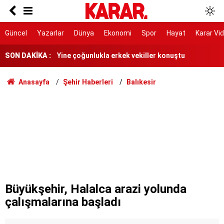
Davutoğlu’ndan Gannuşi için uluslararası imza
kampanyasına destek
Yine çoğunlukla erkek vekiller konuştu
Güncel
Yazarlar
Dünya
Ekonomi
Spor
Hayat
Karar Vi
Gürlek: Eğer bir tuğla çekilmesi gerekiyorsa o
SON DAKİKA :
tuğlayı biz çekeceğiz
'NATO'ya alternatif ittifak' iddiasına DMM'den
Anasayfa
Şehir Haberleri
Balıkesir
cevap
Menderes Belediye Başkanı İlkay Çiçek
tutuklandı
Suudi Arabistan'dan ittifak açıklaması: Nükleer
emellerle bağlantılı değil
ABD'den ateşkes mesajı: Çok yaklaştık
Avcılar Belediyesi’ne yönelik soruşturma
Büyükşehir, Halalca arazi yolunda
çalışmalarına başladı