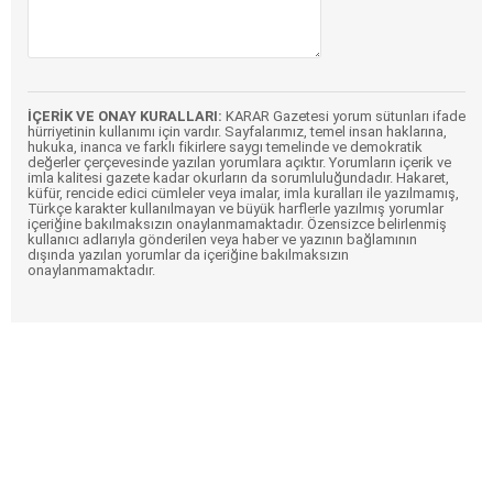
İÇERİK VE ONAY KURALLARI:
KARAR Gazetesi yorum sütunları ifade
hürriyetinin kullanımı için vardır. Sayfalarımız, temel insan haklarına,
hukuka, inanca ve farklı fikirlere saygı temelinde ve demokratik
değerler çerçevesinde yazılan yorumlara açıktır. Yorumların içerik ve
imla kalitesi gazete kadar okurların da sorumluluğundadır. Hakaret,
küfür, rencide edici cümleler veya imalar, imla kuralları ile yazılmamış,
Türkçe karakter kullanılmayan ve büyük harflerle yazılmış yorumlar
içeriğine bakılmaksızın onaylanmamaktadır. Özensizce belirlenmiş
kullanıcı adlarıyla gönderilen veya haber ve yazının bağlamının
dışında yazılan yorumlar da içeriğine bakılmaksızın
onaylanmamaktadır.