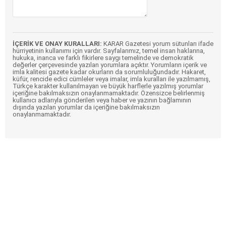
İÇERİK VE ONAY KURALLARI:
KARAR Gazetesi yorum sütunları ifade
hürriyetinin kullanımı için vardır. Sayfalarımız, temel insan haklarına,
hukuka, inanca ve farklı fikirlere saygı temelinde ve demokratik
değerler çerçevesinde yazılan yorumlara açıktır. Yorumların içerik ve
imla kalitesi gazete kadar okurların da sorumluluğundadır. Hakaret,
küfür, rencide edici cümleler veya imalar, imla kuralları ile yazılmamış,
Türkçe karakter kullanılmayan ve büyük harflerle yazılmış yorumlar
içeriğine bakılmaksızın onaylanmamaktadır. Özensizce belirlenmiş
kullanıcı adlarıyla gönderilen veya haber ve yazının bağlamının
dışında yazılan yorumlar da içeriğine bakılmaksızın
onaylanmamaktadır.