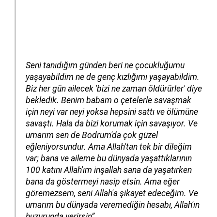
Seni tanıdığım günden beri ne çocukluğumu
yaşayabildim ne de genç kızlığımı yaşayabildim.
Biz her gün ailecek 'bizi ne zaman öldürürler' diye
bekledik. Benim babam o çetelerle savaşmak
için neyi var neyi yoksa hepsini sattı ve ölümüne
savaştı. Hala da bizi korumak için savaşıyor. Ve
umarım sen de Bodrum'da çok güzel
eğleniyorsundur. Ama Allah'tan tek bir dileğim
var; bana ve aileme bu dünyada yaşattıklarının
100 katını Allah'ım inşallah sana da yaşatırken
bana da göstermeyi nasip etsin. Ama eğer
göremezsem, seni Allah'a şikayet edeceğim. Ve
umarım bu dünyada veremediğin hesabı, Allah'ın
huzurunda verirsin”