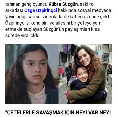
tanınan genç oyuncu
Kübra Süzgün
, eski rol
arkadaşı
Özge Özpirinçci
hakkında sosyal medyada
yayınladığı sarsıcı videolarla dikkatleri üzerine çekti.
Özpirinçci’yi kendisini ve ailesini bir çeteye yem
etmekle suçlayan Süzgün’ün paylaşımları kısa
sürede viral oldu.
"ÇETELERLE SAVAŞMAK İÇİN NEYİ VAR NEYİ