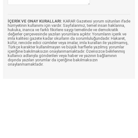
İÇERİK VE ONAY KURALLARI:
KARAR Gazetesi yorum sütunları ifade
hürriyetinin kullanımı için vardır. Sayfalarımız, temel insan haklarına,
hukuka, inanca ve farklı fikirlere saygı temelinde ve demokratik
değerler çerçevesinde yazılan yorumlara açıktır. Yorumların içerik ve
imla kalitesi gazete kadar okurların da sorumluluğundadır. Hakaret,
küfür, rencide edici cümleler veya imalar, imla kuralları ile yazılmamış,
Türkçe karakter kullanılmayan ve büyük harflerle yazılmış yorumlar
içeriğine bakılmaksızın onaylanmamaktadır. Özensizce belirlenmiş
kullanıcı adlarıyla gönderilen veya haber ve yazının bağlamının
dışında yazılan yorumlar da içeriğine bakılmaksızın
onaylanmamaktadır.