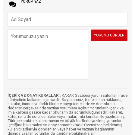
YORUM YAZ
İÇERİK VE ONAY KURALLARI:
KARAR Gazetesi yorum sütunları ifade
hürriyetinin kullanımı için vardır. Sayfalarımız, temel insan haklarına,
hukuka, inanca ve farklı fikirlere saygı temelinde ve demokratik
değerler çerçevesinde yazılan yorumlara açıktır. Yorumların içerik ve
imla kalitesi gazete kadar okurların da sorumluluğundadır. Hakaret,
küfür, rencide edici cümleler veya imalar, imla kuralları ile yazılmamış,
Türkçe karakter kullanılmayan ve büyük harflerle yazılmış yorumlar
içeriğine bakılmaksızın onaylanmamaktadır. Özensizce belirlenmiş
kullanıcı adlarıyla gönderilen veya haber ve yazının bağlamının
dışında yazılan yorumlar da içeriğine bakılmaksızın