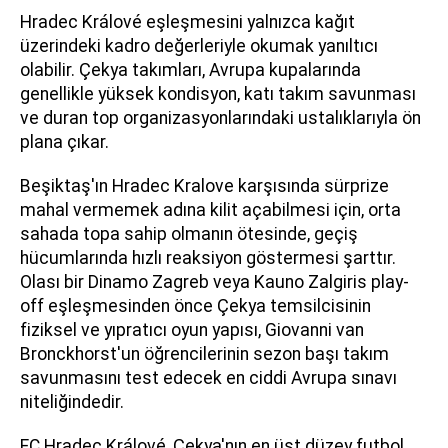
Hradec Králové eşleşmesini yalnızca kağıt
üzerindeki kadro değerleriyle okumak yanıltıcı
olabilir. Çekya takımları, Avrupa kupalarında
genellikle yüksek kondisyon, katı takım savunması
ve duran top organizasyonlarındaki ustalıklarıyla ön
plana çıkar.
Beşiktaş'ın Hradec Kralove karşısında sürprize
mahal vermemek adına kilit açabilmesi için, orta
sahada topa sahip olmanın ötesinde, geçiş
hücumlarında hızlı reaksiyon göstermesi şarttır.
Olası bir Dinamo Zagreb veya Kauno Zalgiris play-
off eşleşmesinden önce Çekya temsilcisinin
fiziksel ve yıpratıcı oyun yapısı, Giovanni van
Bronckhorst'un öğrencilerinin sezon başı takım
savunmasını test edecek en ciddi Avrupa sınavı
niteliğindedir.
FC Hradec Králové, Çekya'nın en üst düzey futbol