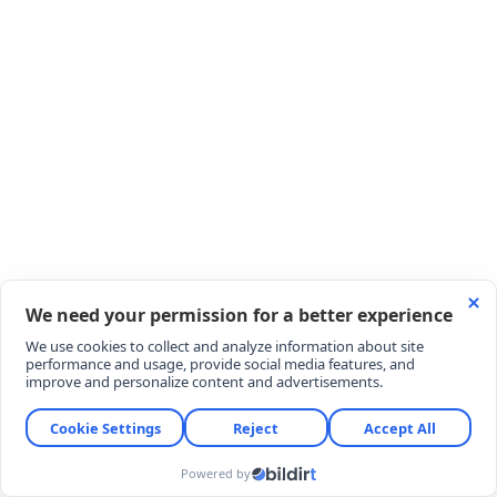
Avrupa fatihi Kara Kartal, gruplara kalma yolunda
kritik bir virajı daha dönüyor! Bir önceki turda
Danimarka panzeri Midtjylland'ı kupa dışına iterek
taraftarına büyük bir coşku yaşatan Beşiktaş, şimdi
de Çekya deplasmanında Hradec Kralove karşısına
çıkıyor. "Beşiktaş maçı şifresiz mi?", "BJK maçı
hangi kanalda yayınlanacak?" soruları arama